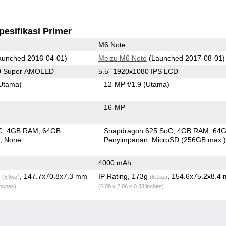
pesifikasi Primer
M6 Note
unched 2016-04-01)
Meizu M6 Note
(Launched 2017-08-01)
80 Super AMOLED
5.5" 1920x1080 IPS LCD
Utama)
12-MP f/1.9
(Utama)
16-MP
C
4GB RAM
64GB
Snapdragon 625 SoC
4GB RAM
64
n
None
Penyimpanan
MicroSD (256GB max.
4000 mAh
g
, 147.7x70.8x7.3 mm
IP Rating
, 173g
, 154.6x75.2x8.4
(5.6oz)
(6.1oz)
inches)
(6.09 x 2.96 x 0.33 inches)