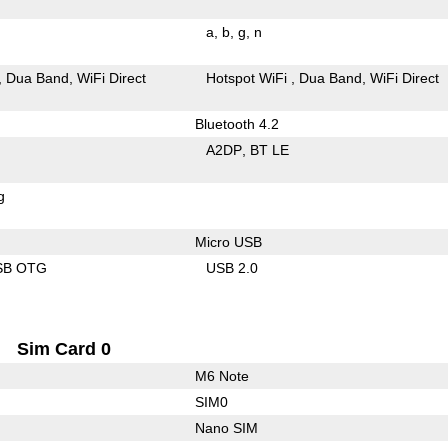
a
b
g
n
Dua Band
WiFi Direct
Hotspot WiFi
Dua Band
WiFi Direct
Bluetooth 4.2
A2DP
BT LE
g
Micro USB
SB OTG
USB 2.0
Sim Card 0
M6 Note
SIM0
Nano SIM