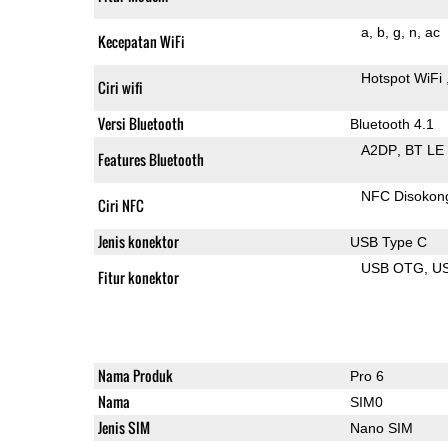
a
b
g
n
ac
Kecepatan WiFi
Hotspot WiFi
Ciri wifi
Versi Bluetooth
Bluetooth 4.1
A2DP
BT LE
Features Bluetooth
NFC Disokon
Ciri NFC
Jenis konektor
USB Type C
USB OTG
U
Fitur konektor
Nama Produk
Pro 6
Nama
SIM0
Jenis SIM
Nano SIM