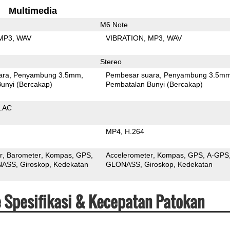
Multimedia
M6 Note
MP3
WAV
VIBRATION
MP3
WAV
Stereo
ara
Penyambung 3.5mm
Pembesar suara
Penyambung 3.5m
unyi (Bercakap)
Pembatalan Bunyi (Bercakap)
LAC
MP4
H.264
r
Barometer
Kompas
GPS
Accelerometer
Kompas
GPS
A-GPS
NASS
Giroskop
Kedekatan
GLONASS
Giroskop
Kedekatan
e Spesifikasi & Kecepatan Patokan