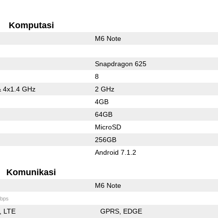
Komputasi
M6 Note
Snapdragon 625
8
& 4x1.4 GHz
2 GHz
4GB
64GB
MicroSD
256GB
Android 7.1.2
Komunikasi
M6 Note
bps
LTE
GPRS
EDGE