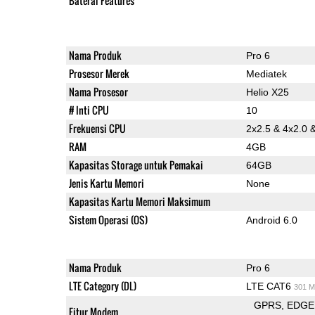
Baterai Features
Nama Produk
Pro 6
Prosesor Merek
Mediatek
Nama Prosesor
Helio X25
# Inti CPU
10
Frekuensi CPU
2x2.5 & 4x2.0 
RAM
4GB
Kapasitas Storage untuk Pemakai
64GB
Jenis Kartu Memori
None
Kapasitas Kartu Memori Maksimum
Sistem Operasi (OS)
Android 6.0
Nama Produk
Pro 6
LTE Category (DL)
LTE CAT6
301 M
GPRS
EDGE
Fitur Modem