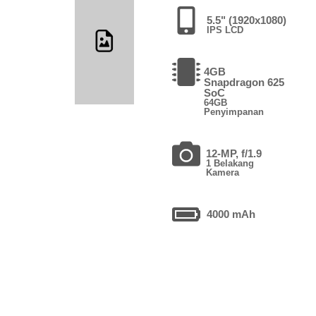
5.5" (1920x1080)
IPS LCD
4GB
Snapdragon 625
SoC
64GB
Penyimpanan
12-MP, f/1.9
1 Belakang
Kamera
4000 mAh