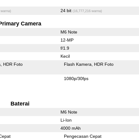
24 bit
 warna)
(16,777,216 warna)
Primary Camera
M6 Note
12-MP
f/1.9
Kecil
a
HDR Foto
Flash Kamera
HDR Foto
1080p/30fps
Baterai
M6 Note
Li-Ion
4000 mAh
Cepat
Pengecasan Cepat