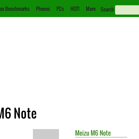
as Benchmarks
Phones
PCs
HOT!
More
Search
 M6 Note
Meizu
M6 Note