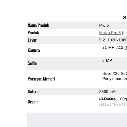
S
Nama Produk
Pro 6
Produk
Meizu Pro 6
(La
Layar
5.2" 1920x10
21-MP f/2.2
(
Kamera
5-MP
Selfie
Helio X25 So
Prosesor, Memori
Penyimpana
Baterai
2560 mAh
IP Rating
, 160
Desain
(5.81 x 2.79 x 0.29 