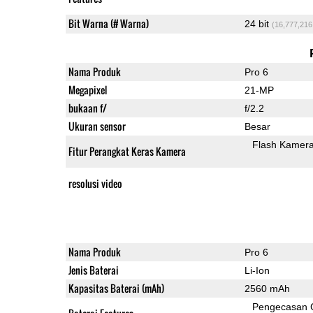
Bit Warna (# Warna)
24 bit
(16,777,216
Nama Produk
Pro 6
Megapixel
21-MP
bukaan f/
f/2.2
Ukuran sensor
Besar
Flash Kamer
Fitur Perangkat Keras Kamera
resolusi video
Nama Produk
Pro 6
Jenis Baterai
Li-Ion
Kapasitas Baterai (mAh)
2560 mAh
Pengecasan 