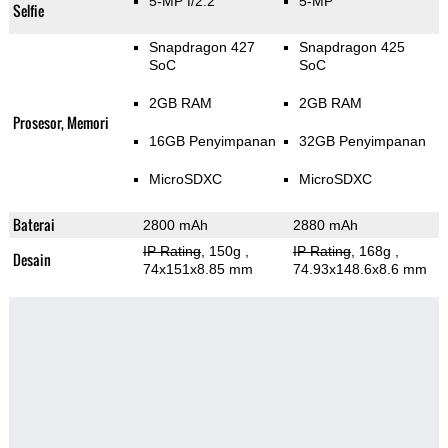
5-MP f/2.2
5-MP
Selfie
Snapdragon 427
Snapdragon 425
SoC
SoC
2GB RAM
2GB RAM
Prosesor, Memori
16GB Penyimpanan
32GB Penyimpanan
MicroSDXC
MicroSDXC
Baterai
2800 mAh
2880 mAh
IP Rating
, 150g
,
IP Rating
, 168g
,
Desain
74x151x8.85 mm
74.93x148.6x8.6 mm