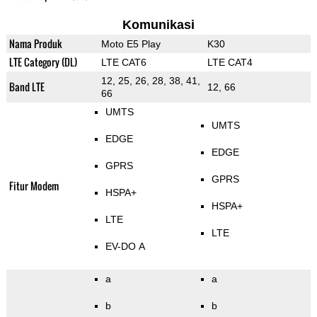
Komunikasi
Nama Produk
Moto E5 Play
K30
LTE Category (DL)
LTE CAT6
LTE CAT4
12, 25, 26, 28, 38, 41,
Band LTE
12, 66
66
UMTS
UMTS
EDGE
EDGE
GPRS
GPRS
Fitur Modem
HSPA+
HSPA+
LTE
LTE
EV-DO A
a
a
b
b