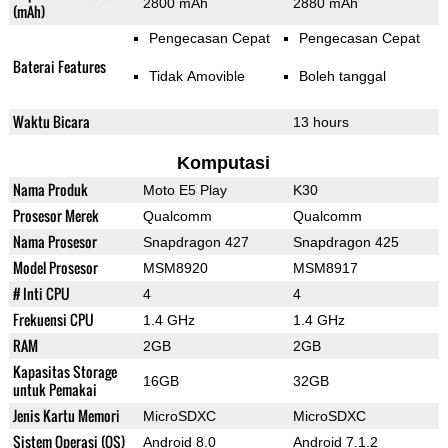
2800 mAh
2880 mAh
(mAh)
Pengecasan Cepat
Pengecasan Cepat
Baterai Features
Tidak Amovible
Boleh tanggal
Waktu Bicara
13 hours
Komputasi
Nama Produk
Moto E5 Play
K30
Prosesor Merek
Qualcomm
Qualcomm
Nama Prosesor
Snapdragon 427
Snapdragon 425
Model Prosesor
MSM8920
MSM8917
# Inti CPU
4
4
Frekuensi CPU
1.4 GHz
1.4 GHz
RAM
2GB
2GB
Kapasitas Storage
16GB
32GB
untuk Pemakai
Jenis Kartu Memori
MicroSDXC
MicroSDXC
Sistem Operasi (OS)
Android 8.0
Android 7.1.2