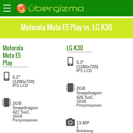
Motorola Moto E5 Play vs. LG K30
Motorola
LG
K30
Moto E5
Play
5.3"
(1280x720)
IPS LCD
5.2"
(1280x720)
IPS LCD
2GB
Snapdragon
425 SoC
32GB
2GB
Penyimpanan
Snapdragon
427 SoC
16GB
Penyimpanan
13-MP
1
Belakang