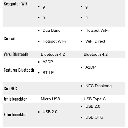
Kecepatan WiFi
g
g
n
n
Dua Band
Hotspot WiFi
Ciri wifi
Hotspot WiFi
WiFi Direct
Versi Bluetooth
Bluetooth 4.2
Bluetooth 4.2
A2DP
A2DP
Features Bluetooth
BT LE
NFC Disokong
Ciri NFC
Jenis konektor
Micro USB
USB Type C
USB 2.0
USB 2.0
Fitur konektor
USB OTG