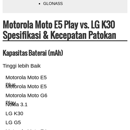
GLONASS
Motorola Moto E5 Play vs. LG K30
Spesifikasi & Kecepatan Patokan
Kapasitas Baterai (mAh)
Tinggi lebih Baik
Motorola Moto E5
Plus
Motorola Moto E5
Motorola Moto G6
Play
Nokia 3.1
LG K30
LG G5