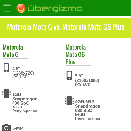
Motorola Moto G vs. Motorola Moto G6 Plus
Motorola
Motorola
Moto G
Moto G6
Plus
4.5"
(1280x720)
5.9"
IPS LCD
(2160x1080)
IPS LCD
1GB
Snapdragon
4GB/6GB
400 SoC
Snapdragon
16GB
630 SoC
Penyimpanan
64GB
Penyimpanan
5-MP,