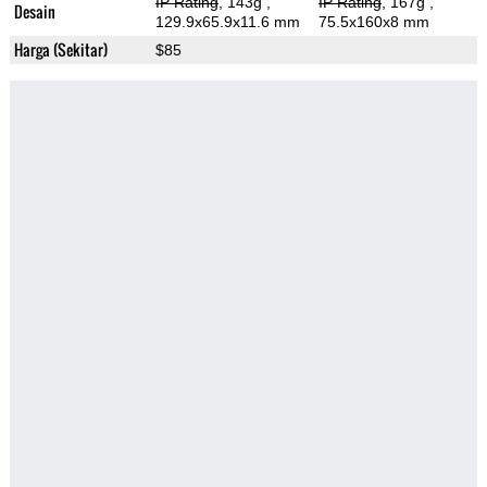
IP Rating
, 143g
,
IP Rating
, 167g
,
Desain
129.9x65.9x11.6 mm
75.5x160x8 mm
Harga (Sekitar)
$85