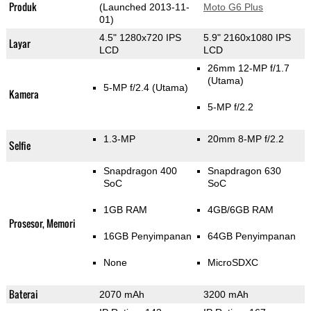
Produk
(Launched 2013-11-
Moto G6 Plus
01)
4.5" 1280x720 IPS
5.9" 2160x1080 IPS
Layar
LCD
LCD
26mm 12-MP f/1.7
(Utama)
5-MP f/2.4
(Utama)
Kamera
5-MP f/2.2
1.3-MP
20mm 8-MP f/2.2
Selfie
Snapdragon 400
Snapdragon 630
SoC
SoC
1GB RAM
4GB/6GB RAM
Prosesor, Memori
16GB Penyimpanan
64GB Penyimpanan
None
MicroSDXC
Baterai
2070 mAh
3200 mAh