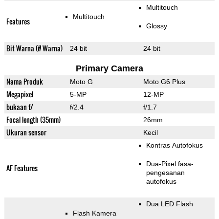
Multitouch
Multitouch
Features
Glossy
Bit Warna (# Warna)
24 bit
24 bit
Primary Camera
Nama Produk
Moto G
Moto G6 Plus
Megapixel
5-MP
12-MP
bukaan f/
f/2.4
f/1.7
Focal length (35mm)
26mm
Ukuran sensor
Kecil
Kontras Autofokus
Dua-Pixel fasa-
AF Features
pengesanan
autofokus
Dua LED Flash
Flash Kamera