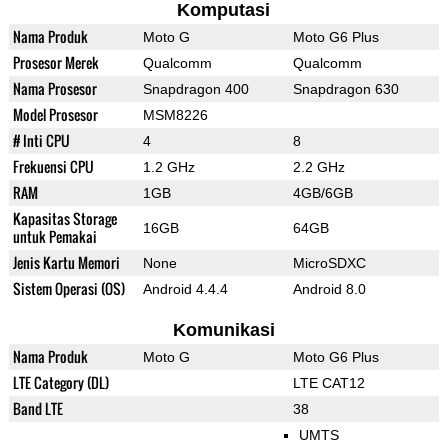
Komputasi
Nama Produk
Moto G
Moto G6 Plus
Prosesor Merek
Qualcomm
Qualcomm
Nama Prosesor
Snapdragon 400
Snapdragon 630
Model Prosesor
MSM8226
# Inti CPU
4
8
Frekuensi CPU
1.2 GHz
2.2 GHz
RAM
1GB
4GB/6GB
Kapasitas Storage
16GB
64GB
untuk Pemakai
Jenis Kartu Memori
None
MicroSDXC
Sistem Operasi (OS)
Android 4.4.4
Android 8.0
Komunikasi
Nama Produk
Moto G
Moto G6 Plus
LTE Category (DL)
LTE CAT12
Band LTE
38
UMTS