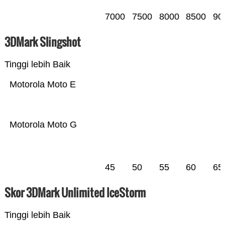
7000
7500
8000
8500
90
3DMark Slingshot
Tinggi lebih Baik
Motorola Moto E
Motorola Moto G
45
50
55
60
65
Skor 3DMark Unlimited IceStorm
Tinggi lebih Baik