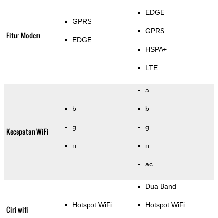
EDGE
GPRS
GPRS
Fitur Modem
EDGE
HSPA+
LTE
a
b
b
g
g
Kecepatan WiFi
n
n
ac
Dua Band
Hotspot WiFi
Hotspot WiFi
Ciri wifi