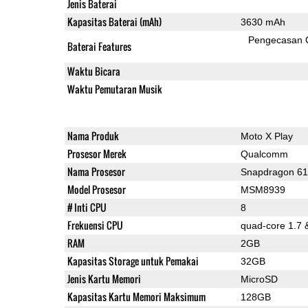
Jenis Baterai
Kapasitas Baterai (mAh)
3630 mAh
Pengecasan 
Baterai Features
Waktu Bicara
Waktu Pemutaran Musik
Nama Produk
Moto X Play
Prosesor Merek
Qualcomm
Nama Prosesor
Snapdragon 6
Model Prosesor
MSM8939
# Inti CPU
8
Frekuensi CPU
quad-core 1.7 
RAM
2GB
Kapasitas Storage untuk Pemakai
32GB
Jenis Kartu Memori
MicroSD
Kapasitas Kartu Memori Maksimum
128GB