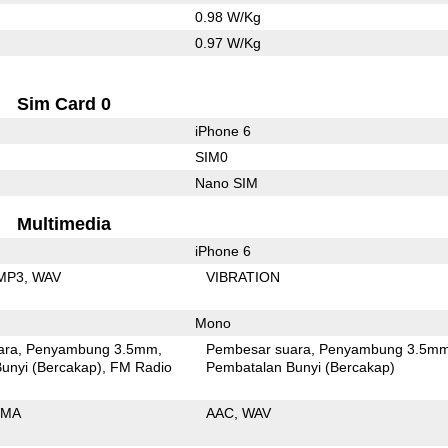
0.98 W/Kg
0.97 W/Kg
Sim Card 0
iPhone 6
SIM0
Nano SIM
Multimedia
iPhone 6
MP3
WAV
VIBRATION
Mono
ara
Penyambung 3.5mm
Pembesar suara
Penyambung 3.5m
unyi (Bercakap)
FM Radio
Pembatalan Bunyi (Bercakap)
MA
AAC
WAV