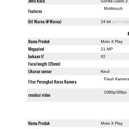
Jenis Kaca
Gorilla Glass 3
Multitouch
Features
Bit Warna (# Warna)
24 bit
(16,777,216
Nama Produk
Moto X Play
Megapixel
21-MP
bukaan f/
f/2
Focal length (35mm)
Ukuran sensor
Kecil
Flash Kamer
Fitur Perangkat Keras Kamera
1080p/30fps
resolusi video
Nama Produk
Moto X Play