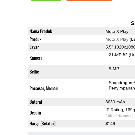
S
Nama Produk
Moto X Play
Produk
Moto X Play
(La
Layar
5.5" 1920x108
21-MP f/2
(U
Kamera
5-MP
Selfie
Snapdragon 
Prosesor, Memori
Penyimpana
Baterai
3630 mAh
IP Rating
, 169
Desain
2.95 x 0.43 inches)
Harga (Sekitar)
$149