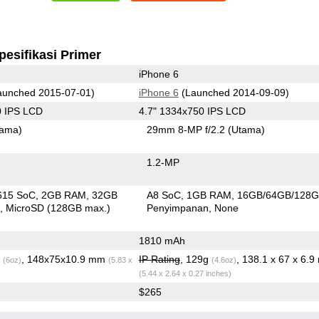
pesifikasi Primer
iPhone 6
unched 2015-07-01)
iPhone 6
(Launched 2014-09-09)
0 IPS LCD
4.7" 1334x750 IPS LCD
tama)
29mm 8-MP f/2.2
(Utama)
1.2-MP
615 SoC
2GB RAM
32GB
A8 SoC
1GB RAM
16GB/64GB/128
n
MicroSD (128GB max.)
Penyimpanan
None
1810 mAh
g
, 148x75x10.9 mm
IP Rating
, 129g
, 138.1 x 67 x 6.
(6oz)
(5.83 x
(4.6oz)
(5.44 x 2.64 x 0.27 inches)
$265