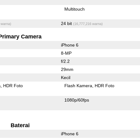
Multitouch
24 bit
 warna)
(16,777,216 warna)
Primary Camera
iPhone 6
8-MP
f/2.2
29mm
Kecil
a
HDR Foto
Flash Kamera
HDR Foto
1080p/60fps
Baterai
iPhone 6