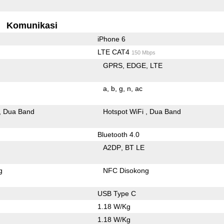
Komunikasi
iPhone 6
LTE CAT4
150 Mbps
GPRS
EDGE
LTE
a
b
g
n
ac
Dua Band
Hotspot WiFi
Dua Band
Bluetooth 4.0
A2DP
BT LE
g
NFC Disokong
USB Type C
1.18 W/Kg
1.18 W/Kg