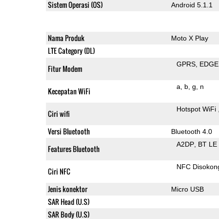
Sistem Operasi (OS)
Android 5.1.1
Nama Produk
Moto X Play
LTE Category (DL)
GPRS
EDGE
Fitur Modem
a
b
g
n
Kecepatan WiFi
Hotspot WiFi
Ciri wifi
Versi Bluetooth
Bluetooth 4.0
A2DP
BT LE
Features Bluetooth
NFC Disokon
Ciri NFC
Jenis konektor
Micro USB
SAR Head (U.S)
SAR Body (U.S)