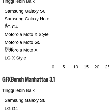
Tinggi lebih Baik
Samsung Galaxy S6
Samsung Galaxy Note
4
LG G4
Motorola Moto X Style
Motorola Moto G5
Plus
Motorola Moto X
LG X Style
0
5
10
15
20
25
GFXBench Manhattan 3.1
Tinggi lebih Baik
Samsung Galaxy S6
LG G4