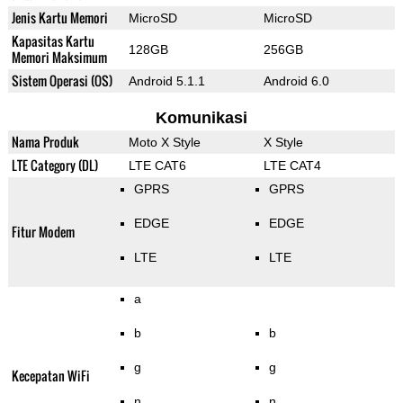
Jenis Kartu Memori
MicroSD
MicroSD
Kapasitas Kartu
128GB
256GB
Memori Maksimum
Sistem Operasi (OS)
Android 5.1.1
Android 6.0
Komunikasi
Nama Produk
Moto X Style
X Style
LTE Category (DL)
LTE CAT6
LTE CAT4
GPRS
GPRS
EDGE
EDGE
Fitur Modem
LTE
LTE
a
b
b
g
g
Kecepatan WiFi
n
n