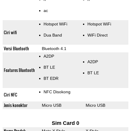
ac
Hotspot WiFi
Hotspot WiFi
Ciri wifi
Dua Band
WiFi Direct
Versi Bluetooth
Bluetooth 4.1
A2DP
A2DP
BT LE
Features Bluetooth
BT LE
BT EDR
NFC Disokong
Ciri NFC
Jenis konektor
Micro USB
Micro USB
Sim Card 0
Nama Produk