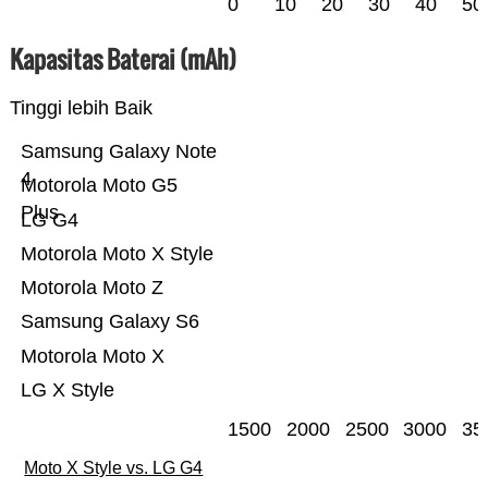
0
10
20
30
40
50
Kapasitas Baterai (mAh)
Tinggi lebih Baik
Samsung Galaxy Note
4
Motorola Moto G5
Plus
LG G4
Motorola Moto X Style
Motorola Moto Z
Samsung Galaxy S6
Motorola Moto X
LG X Style
1500
2000
2500
3000
35
Moto X Style vs. LG G4