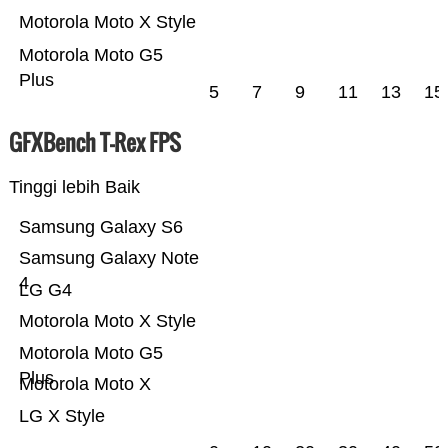
Motorola Moto X Style
Motorola Moto G5
Plus
5
7
9
11
13
15
GFXBench T-Rex FPS
Tinggi lebih Baik
Samsung Galaxy S6
Samsung Galaxy Note
4
LG G4
Motorola Moto X Style
Motorola Moto G5
Plus
Motorola Moto X
LG X Style