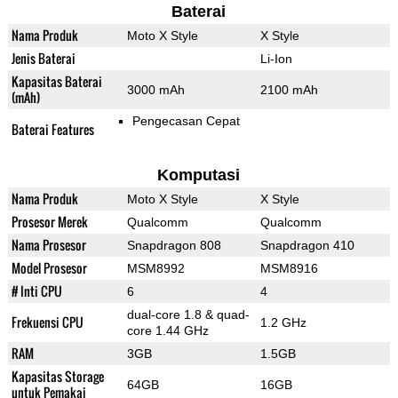
Baterai
Nama Produk
Moto X Style
X Style
Jenis Baterai
Li-Ion
Kapasitas Baterai
3000 mAh
2100 mAh
(mAh)
Pengecasan Cepat
Baterai Features
Komputasi
Nama Produk
Moto X Style
X Style
Prosesor Merek
Qualcomm
Qualcomm
Nama Prosesor
Snapdragon 808
Snapdragon 410
Model Prosesor
MSM8992
MSM8916
# Inti CPU
6
4
dual-core 1.8 & quad-
Frekuensi CPU
1.2 GHz
core 1.44 GHz
RAM
3GB
1.5GB
Kapasitas Storage
64GB
16GB
untuk Pemakai