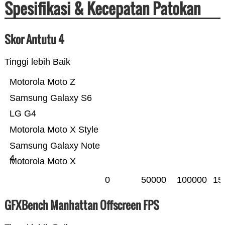
Spesifikasi & Kecepatan Patokan
Skor Antutu 4
Tinggi lebih Baik
Motorola Moto Z
Samsung Galaxy S6
LG G4
Motorola Moto X Style
Samsung Galaxy Note
4
Motorola Moto X
0
50000
100000
15
GFXBench Manhattan Offscreen FPS