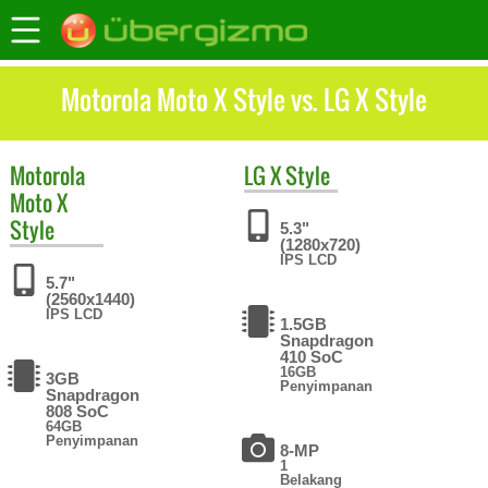
Motorola Moto X Style vs. LG X Style
Motorola
LG
X Style
Moto X
Style
5.3"
(1280x720)
IPS LCD
5.7"
(2560x1440)
IPS LCD
1.5GB
Snapdragon
410 SoC
16GB
3GB
Penyimpanan
Snapdragon
808 SoC
64GB
Penyimpanan
8-MP
1
Belakang