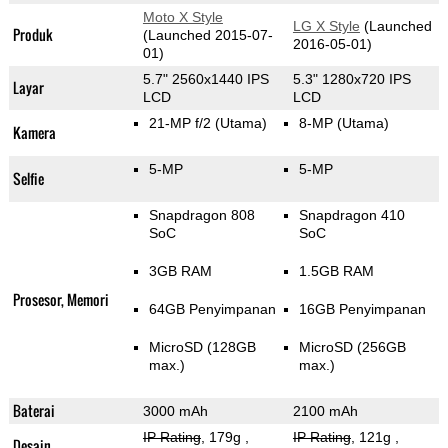
Moto X Style
LG X Style
(Launched
Produk
(Launched 2015-07-
2016-05-01)
01)
5.7" 2560x1440 IPS
5.3" 1280x720 IPS
Layar
LCD
LCD
21-MP f/2
(Utama)
8-MP
(Utama)
Kamera
5-MP
5-MP
Selfie
Snapdragon 808
Snapdragon 410
SoC
SoC
3GB RAM
1.5GB RAM
Prosesor, Memori
64GB Penyimpanan
16GB Penyimpanan
MicroSD (128GB
MicroSD (256GB
max.)
max.)
Baterai
3000 mAh
2100 mAh
IP Rating
, 179g
,
IP Rating
, 121g
,
Desain