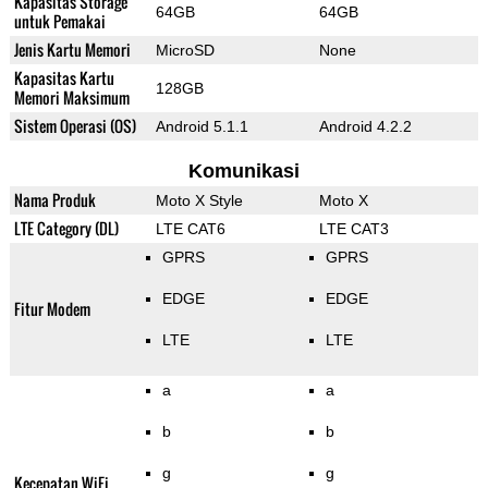
Kapasitas Storage
64GB
64GB
untuk Pemakai
Jenis Kartu Memori
MicroSD
None
Kapasitas Kartu
128GB
Memori Maksimum
Sistem Operasi (OS)
Android 5.1.1
Android 4.2.2
Komunikasi
Nama Produk
Moto X Style
Moto X
LTE Category (DL)
LTE CAT6
LTE CAT3
GPRS
GPRS
EDGE
EDGE
Fitur Modem
LTE
LTE
a
a
b
b
g
g
Kecepatan WiFi