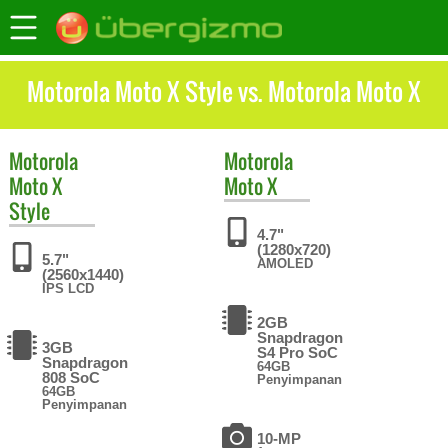
Motorola Moto X Style vs. Motorola Moto X
Motorola
Motorola
Moto X
Moto X
Style
4.7"
(1280x720)
5.7"
AMOLED
(2560x1440)
IPS LCD
2GB
Snapdragon
3GB
S4 Pro SoC
Snapdragon
64GB
808 SoC
Penyimpanan
64GB
Penyimpanan
10-MP