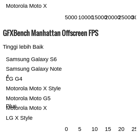
Motorola Moto X
5000
10000
15000
20000
25000
30
GFXBench Manhattan Offscreen FPS
Tinggi lebih Baik
Samsung Galaxy S6
Samsung Galaxy Note
4
LG G4
Motorola Moto X Style
Motorola Moto G5
Plus
Motorola Moto X
LG X Style
0
5
10
15
20
25