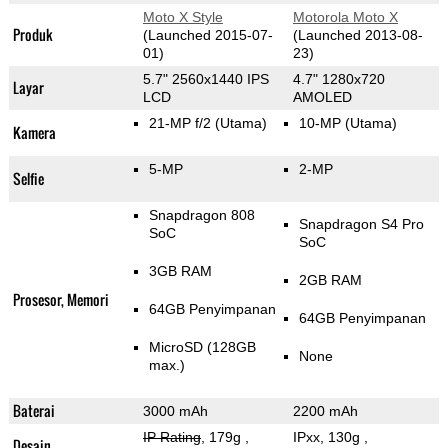
Moto X Style
Motorola Moto X
Produk
(Launched 2015-07-
(Launched 2013-08-
01)
23)
5.7" 2560x1440 IPS
4.7" 1280x720
Layar
LCD
AMOLED
21-MP f/2
(Utama)
10-MP
(Utama)
Kamera
5-MP
2-MP
Selfie
Snapdragon 808
Snapdragon S4 Pro
SoC
SoC
3GB RAM
2GB RAM
Prosesor, Memori
64GB Penyimpanan
64GB Penyimpanan
MicroSD (128GB
None
max.)
Baterai
3000 mAh
2200 mAh
IP Rating
, 179g
,
IPxx, 130g
,
Desain