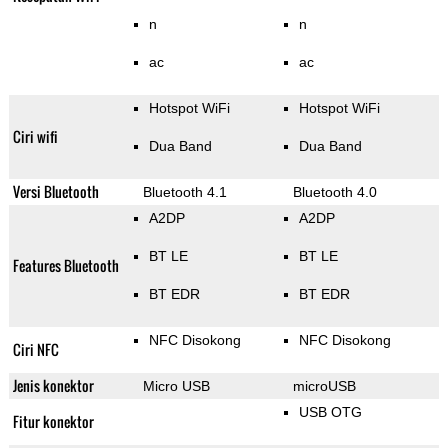
n
n
ac
ac
Hotspot WiFi
Hotspot WiFi
Ciri wifi
Dua Band
Dua Band
Versi Bluetooth
Bluetooth 4.1
Bluetooth 4.0
A2DP
A2DP
BT LE
BT LE
Features Bluetooth
BT EDR
BT EDR
NFC Disokong
NFC Disokong
Ciri NFC
Jenis konektor
Micro USB
microUSB
USB OTG
Fitur konektor