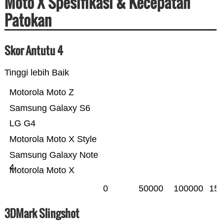
Moto X Spesifikasi & Kecepatan
Patokan
Skor Antutu 4
Tinggi lebih Baik
Motorola Moto Z
Samsung Galaxy S6
LG G4
Motorola Moto X Style
Samsung Galaxy Note
4
Motorola Moto X
0
50000
100000
15
3DMark Slingshot