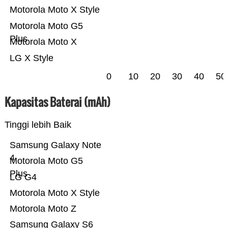
Motorola Moto X Style
Motorola Moto G5
Plus
Motorola Moto X
LG X Style
0
10
20
30
40
50
Kapasitas Baterai (mAh)
Tinggi lebih Baik
Samsung Galaxy Note
4
Motorola Moto G5
Plus
LG G4
Motorola Moto X Style
Motorola Moto Z
Samsung Galaxy S6