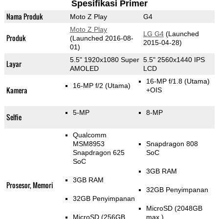
Spesifikasi Primer
Nama Produk
Moto Z Play
G4
Moto Z Play
LG G4
(Launched
Produk
(Launched 2016-08-
2015-04-28)
01)
5.5" 1920x1080 Super
5.5" 2560x1440 IPS
Layar
AMOLED
LCD
16-MP f/1.8
(Utama)
16-MP f/2
(Utama)
Kamera
+OIS
5-MP
8-MP
Selfie
Qualcomm
MSM8953
Snapdragon 808
Snapdragon 625
SoC
SoC
3GB RAM
3GB RAM
Prosesor, Memori
32GB Penyimpanan
32GB Penyimpanan
MicroSD (2048GB
MicroSD (256GB
max.)