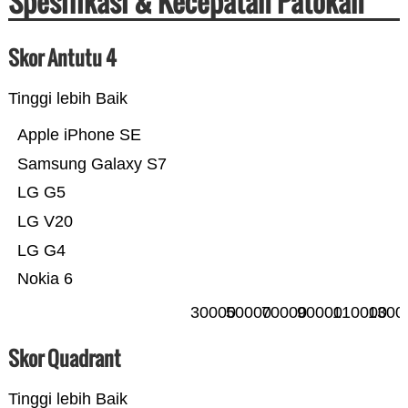
Spesifikasi & Kecepatan Patokan
Skor Antutu 4
Tinggi lebih Baik
Apple iPhone SE
Samsung Galaxy S7
LG G5
LG V20
LG G4
Nokia 6
30000
50000
70000
90000
110000
1300
Skor Quadrant
Tinggi lebih Baik