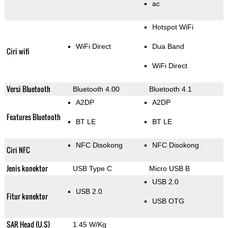
ac
Hotspot WiFi
WiFi Direct
Dua Band
Ciri wifi
WiFi Direct
Versi Bluetooth
Bluetooth 4.00
Bluetooth 4.1
A2DP
A2DP
Features Bluetooth
BT LE
BT LE
NFC Disokong
NFC Disokong
Ciri NFC
Jenis konektor
USB Type C
Micro USB B
USB 2.0
USB 2.0
Fitur konektor
USB OTG
SAR Head (U.S)
1.45 W/Kg