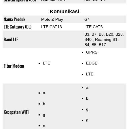
Komunikasi
Nama Produk
Moto Z Play
G4
LTE Category (DL)
LTE CAT13
LTE CAT6
B3, B7, B8, B20, B28,
Band LTE
B40 ; Roaming:B1,
B4, B5, B17
GPRS
LTE
EDGE
Fitur Modem
LTE
a
a
b
b
g
Kecepatan WiFi
g
n
n