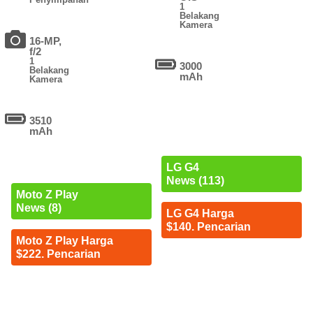
1
Belakang
Kamera
16-MP,
f/2
1
3000
Belakang
mAh
Kamera
3510
mAh
LG G4
News (113)
Moto Z Play
News (8)
LG G4 Harga
$140. Pencarian
Moto Z Play Harga
$222. Pencarian