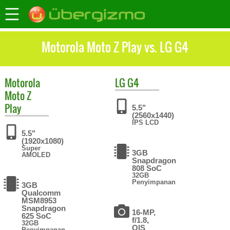
Motorola Moto Z Play vs. LG G4
Motorola
LG
G4
Moto Z
Play
5.5"
(2560x1440)
IPS LCD
5.5"
(1920x1080)
Super
3GB
AMOLED
Snapdragon
808 SoC
32GB
Penyimpanan
3GB
Qualcomm
MSM8953
Snapdragon
16-MP,
625 SoC
f/1.8,
32GB
OIS
Penyimpanan