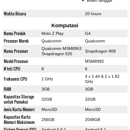
Boleh tanggal
Waktu Bicara
20 hours
Komputasi
Nama Produk
Moto Z Play
G4
Prosesor Merek
Qualcomm
Qualcomm
Qualcomm MSM8953
Nama Prosesor
Snapdragon 808
Snapdragon 625
Model Prosesor
MSM8992
# Inti CPU
8
6
4 x 1.44 & 2 x 1.82
Frekuensi CPU
2 GHz
GHz
RAM
3GB
3GB
Kapasitas Storage
32GB
32GB
untuk Pemakai
Jenis Kartu Memori
MicroSD
MicroSD
Kapasitas Kartu
256GB
2048GB
Memori Maksimum
Sistem Operasi (OS)
Android 6.0.1
Android 5.1