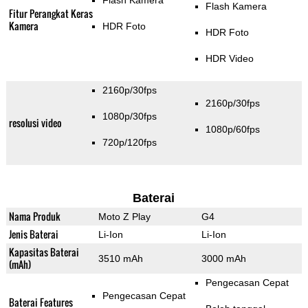
Flash Kamera
Flash Kamera
Fitur Perangkat Keras
Kamera
HDR Foto
HDR Foto
HDR Video
2160p/30fps
2160p/30fps
1080p/30fps
resolusi video
1080p/60fps
720p/120fps
Baterai
Nama Produk
Moto Z Play
G4
Jenis Baterai
Li-Ion
Li-Ion
Kapasitas Baterai
3510 mAh
3000 mAh
(mAh)
Pengecasan Cepat
Pengecasan Cepat
Baterai Features