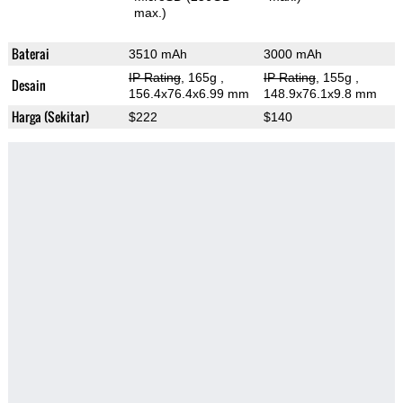
max.)
Baterai
3510 mAh
3000 mAh
IP Rating
, 165g
,
IP Rating
, 155g
,
Desain
156.4x76.4x6.99 mm
148.9x76.1x9.8 mm
Harga (Sekitar)
$222
$140