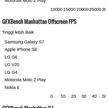
Motorola Moto Z Play
10000
15000
20000
25000
30
GFXBench Manhattan Offscreen FPS
Tinggi lebih Baik
Samsung Galaxy S7
Apple iPhone SE
LG G6
LG V20
LG G4
Motorola Moto Z Play
Nokia 6
0
10
20
30
40
50