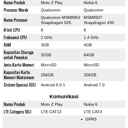
Nama Produk
Moto Z Play
Nokia 6
Prosesor Merek
Qualcomm
Qualcomm
Qualcomm MSM8953
MSM8937
Nama Prosesor
Snapdragon 625
Snapdragon 430
# Inti CPU
8
8
Frekuensi CPU
2 GHz
1.4 GHz
RAM
3GB
4GB
Kapasitas Storage
32GB
64GB
untuk Pemakai
Jenis Kartu Memori
MicroSD
MicroSD
Kapasitas Kartu
256GB
256GB
Memori Maksimum
Sistem Operasi (OS)
Android 6.0.1
Android 7.0
Komunikasi
Nama Produk
Moto Z Play
Nokia 6
LTE Category (DL)
LTE CAT13
LTE CAT4
GPRS