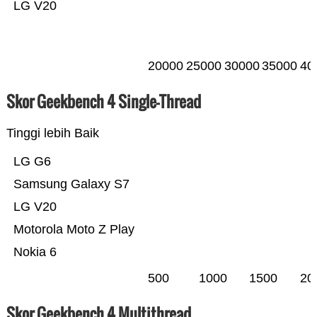
LG V20
20000
25000
30000
35000
40
Skor Geekbench 4 Single-Thread
Tinggi lebih Baik
LG G6
Samsung Galaxy S7
LG V20
Motorola Moto Z Play
Nokia 6
500
1000
1500
20
Skor Geekbench 4 Multithread