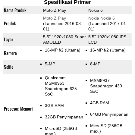
Spesifikasi Primer
Nama Produk
Moto Z Play
Nokia 6
Moto Z Play
Nokia Nokia 6
Produk
(Launched 2016-08-
(Launched 2017-01-
01)
01)
5.5" 1920x1080 Super
5.5" 1920x1080 IPS
Layar
AMOLED
LCD
16-MP f/2
(Utama)
16-MP f/2
(Utama)
Kamera
5-MP
8-MP
Selfie
Qualcomm
MSM8937
MSM8953
Snapdragon 430
Snapdragon 625
SoC
SoC
4GB RAM
3GB RAM
Prosesor, Memori
64GB Penyimpanan
32GB Penyimpanan
MicroSD (256GB
MicroSD (256GB
max.)
max.)