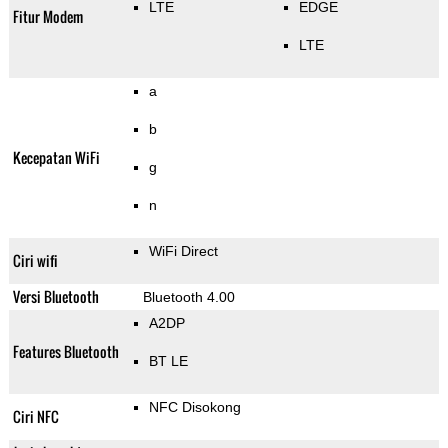
LTE
EDGE
Fitur Modem
LTE
a
b
Kecepatan WiFi
g
n
WiFi Direct
Ciri wifi
Versi Bluetooth
Bluetooth 4.00
A2DP
Features Bluetooth
BT LE
NFC Disokong
Ciri NFC