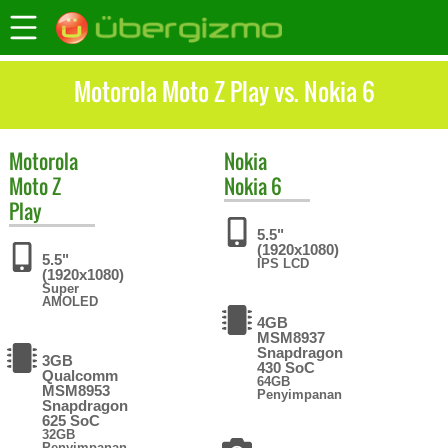
Motorola Moto Z Play vs. Nokia 6
Motorola
Nokia
Moto Z
Nokia 6
Play
5.5"
(1920x1080)
5.5"
IPS LCD
(1920x1080)
Super
AMOLED
4GB
MSM8937
Snapdragon
3GB
430 SoC
Qualcomm
64GB
MSM8953
Penyimpanan
Snapdragon
625 SoC
32GB
Penyimpanan