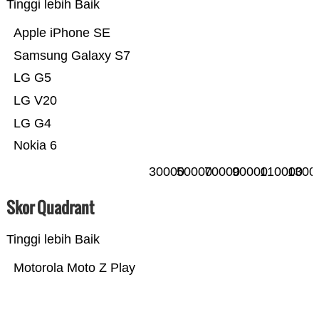
Tinggi lebih Baik
Apple iPhone SE
Samsung Galaxy S7
LG G5
LG V20
LG G4
Nokia 6
30000
50000
70000
90000
110000
1300
Skor Quadrant
Tinggi lebih Baik
Motorola Moto Z Play