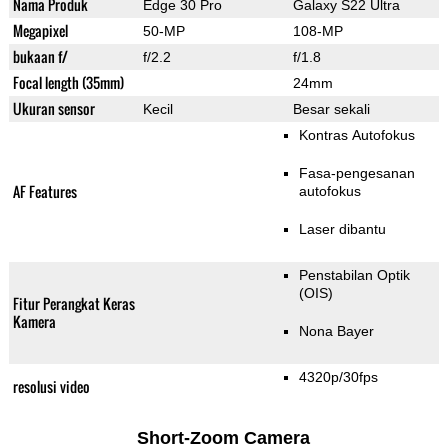
Nama Produk
Edge 30 Pro
Galaxy S22 Ultra
Megapixel
50-MP
108-MP
bukaan f/
f/2.2
f/1.8
Focal length (35mm)
24mm
Ukuran sensor
Kecil
Besar sekali
Kontras Autofokus
Fasa-pengesanan
AF Features
autofokus
Laser dibantu
Penstabilan Optik
(OIS)
Fitur Perangkat Keras
Kamera
Nona Bayer
4320p/30fps
resolusi video
Short-Zoom Camera