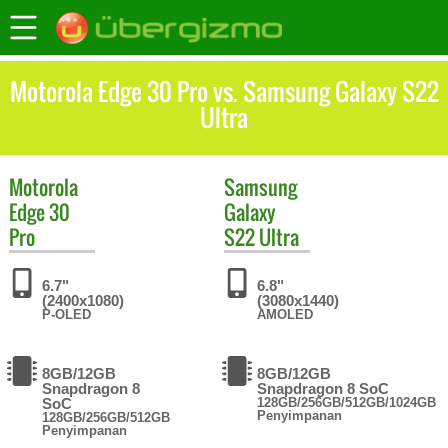
Motorola Edge 30 Pro vs. Samsung Galaxy S22
Ultra
Motorola
Samsung
Edge 30
Galaxy
Pro
S22 Ultra
6.7"
6.8"
(2400x1080)
(3080x1440)
P-OLED
AMOLED
8GB/12GB
8GB/12GB
Snapdragon 8
Snapdragon 8 SoC
SoC
128GB/256GB/512GB/1024GB
Penyimpanan
128GB/256GB/512GB
Penyimpanan