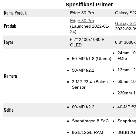
Spesifikasi Primer
Nama Produk
Edge 30 Pro
Galaxy S22
Edge 30 Pro
Galaxy S22
Produk
(Launched 2022-01-
2022-02-0
24)
6.7" 2400x1080 P-
Layar
6.8" 308
OLED
24mm 108
+OIS
50-MP f/1.8
(Utama)
13mm 12.
50-MP f/2.2
Kamera
69mm 10-
2-MP f/2.4
+Bokeh
Sensor
230mm 10
60-MP f/2.2
40-MP f/2
Selfie
Snapdragon 8 SoC
Snapdrag
8GB/12GB RAM
8GB/12G