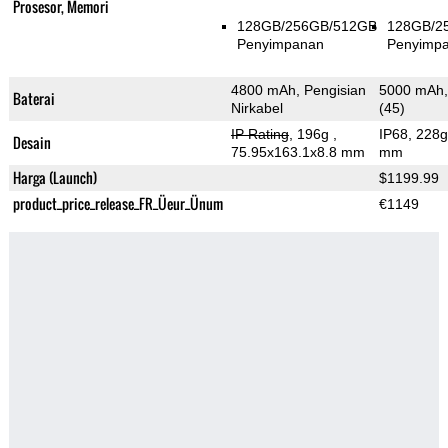
Prosesor, Memori
128GB/256GB/512GB
128GB/2
Penyimpanan
Penyimp
4800 mAh, Pengisian
5000 mAh, 
Baterai
Nirkabel
(45)
IP Rating
, 196g
,
IP68, 228
Desain
75.95x163.1x8.8 mm
mm
Harga (Launch)
$1199.99
product_price_release_FR_Üeur_Ünum
€1149