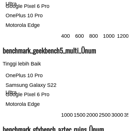
Ultra
Google Pixel 6 Pro
OnePlus 10 Pro
Motorola Edge
400
600
800
1000
1200
benchmark_geekbench5_multi_Ünum
Tinggi lebih Baik
OnePlus 10 Pro
Samsung Galaxy S22
Ultra
Google Pixel 6 Pro
Motorola Edge
1000
1500
2000
2500
3000
35
benchmark_gfxbench_aztec_ruins_Ünum