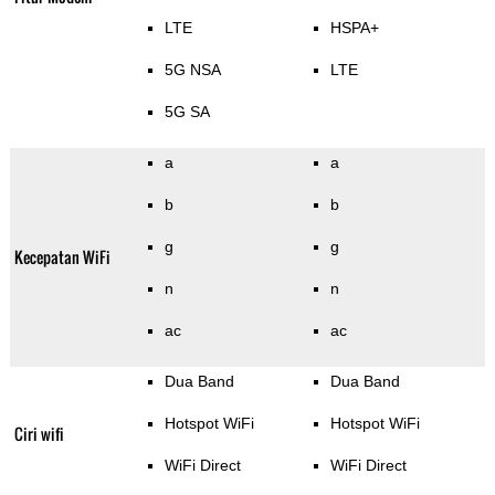
LTE
HSPA+
5G NSA
LTE
5G SA
a
a
b
b
g
g
Kecepatan WiFi
n
n
ac
ac
Dua Band
Dua Band
Hotspot WiFi
Hotspot WiFi
Ciri wifi
WiFi Direct
WiFi Direct