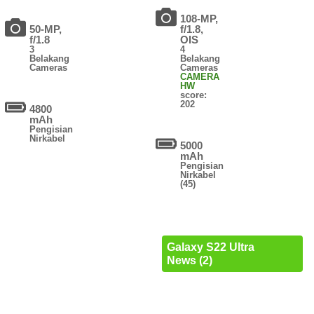
108-MP,
50-MP,
f/1.8,
f/1.8
OIS
3
4
Belakang
Belakang
Cameras
Cameras
CAMERA
HW
score:
202
4800
mAh
Pengisian
Nirkabel
5000
mAh
Pengisian
Nirkabel
(45)
Galaxy S22 Ultra
News (2)