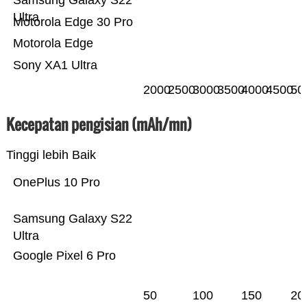
Samsung Galaxy S22
Ultra
Motorola Edge 30 Pro
Motorola Edge
Sony XA1 Ultra
2000
2500
3000
3500
4000
4500
50
Kecepatan pengisian (mAh/mn)
Tinggi lebih Baik
OnePlus 10 Pro
Samsung Galaxy S22
Ultra
Google Pixel 6 Pro
50
100
150
20