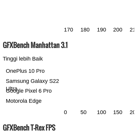
170
180
190
200
21
GFXBench Manhattan 3.1
Tinggi lebih Baik
OnePlus 10 Pro
Samsung Galaxy S22
Ultra
Google Pixel 6 Pro
Motorola Edge
0
50
100
150
20
GFXBench T-Rex FPS