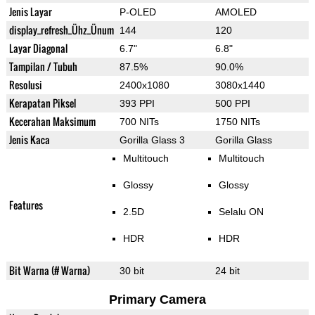
Jenis Layar
P-OLED
AMOLED
display_refresh_Ühz_Ünum
144
120
Layar Diagonal
6.7"
6.8"
Tampilan / Tubuh
87.5%
90.0%
Resolusi
2400x1080
3080x1440
Kerapatan Piksel
393 PPI
500 PPI
Kecerahan Maksimum
700 NITs
1750 NITs
Jenis Kaca
Gorilla Glass 3
Gorilla Glass
Multitouch
Multitouch
Glossy
Glossy
Features
2.5D
Selalu ON
HDR
HDR
Bit Warna (# Warna)
30 bit
24 bit
Primary Camera