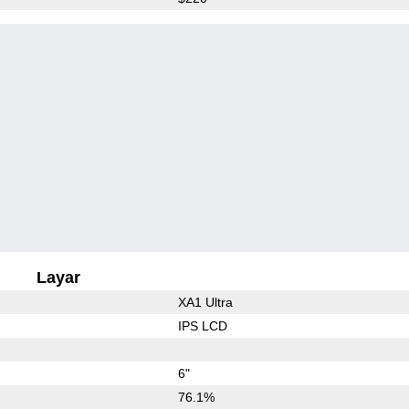
Layar
XA1 Ultra
IPS LCD
6"
76.1%