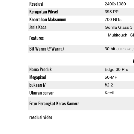
Resolusi
2400x1080
Kerapatan Piksel
393 PPI
Kecerahan Maksimum
700 NITs
Jenis Kaca
Gorilla Glass 3
Multitouch
G
Features
Bit Warna (# Warna)
30 bit
(1,073,741,
Nama Produk
Edge 30 Pro
Megapixel
50-MP
bukaan f/
f/2.2
Ukuran sensor
Kecil
Fitur Perangkat Keras Kamera
resolusi video