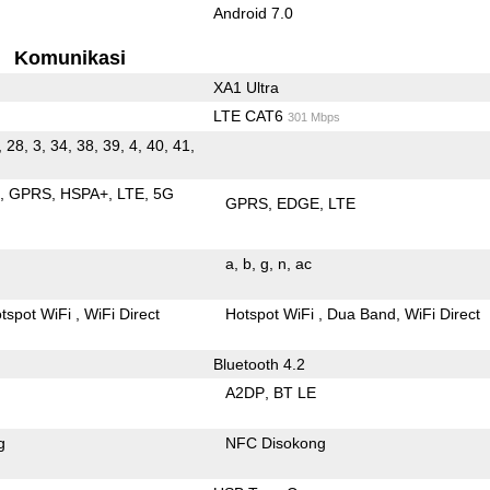
Android 7.0
Komunikasi
XA1 Ultra
LTE CAT6
301 Mbps
, 28, 3, 34, 38, 39, 4, 40, 41,
E
GPRS
HSPA+
LTE
5G
GPRS
EDGE
LTE
a
b
g
n
ac
tspot WiFi
WiFi Direct
Hotspot WiFi
Dua Band
WiFi Direct
Bluetooth 4.2
A2DP
BT LE
g
NFC Disokong