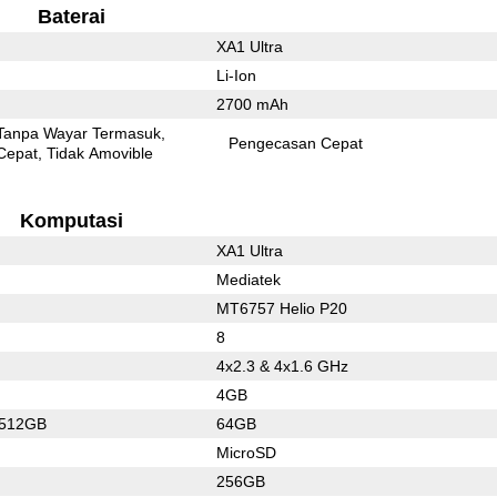
Baterai
XA1 Ultra
Li-Ion
2700 mAh
Tanpa Wayar Termasuk
Pengecasan Cepat
Cepat
Tidak Amovible
Komputasi
XA1 Ultra
Mediatek
MT6757 Helio P20
8
4x2.3 & 4x1.6 GHz
4GB
/512GB
64GB
MicroSD
256GB