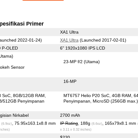
pesifikasi Primer
XA1 Ultra
aunched 2022-01-24)
XA1 Ultra
(Launched 2017-02-01)
0 P-OLED
6" 1920x1080 IPS LCD
Utama)
23-MP f/2
(Utama)
okeh Sensor
16-MP
8 SoC
8GB/12GB RAM
MT6757 Helio P20 SoC
4GB RAM
6
B/512GB Penyimpanan
Penyimpanan
MicroSD (256GB max.
isian Nirkabel
2700 mAh
g
, 75.95x163.1x8.8 mm
IP Rating
, 188g
, 165x79x8.1 mm
(6.9oz)
(6.6oz)
inches)
x 3.11 x 0.32 inches)
$220