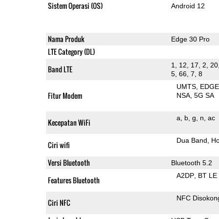
Sistem Operasi (OS)
Android 12
Nama Produk
Edge 30 Pro
LTE Category (DL)
1, 12, 17, 2, 20
Band LTE
5, 66, 7, 8
UMTS
EDG
Fitur Modem
NSA
5G SA
a
b
g
n
ac
Kecepatan WiFi
Dua Band
Ho
Ciri wifi
Versi Bluetooth
Bluetooth 5.2
A2DP
BT LE
Features Bluetooth
NFC Disokon
Ciri NFC