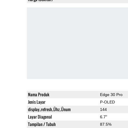
Nama Produk
Edge 30 Pro
Jenis Layar
P-OLED
display_refresh_Ühz_Ünum
144
Layar Diagonal
6.7"
Tampilan / Tubuh
87.5%