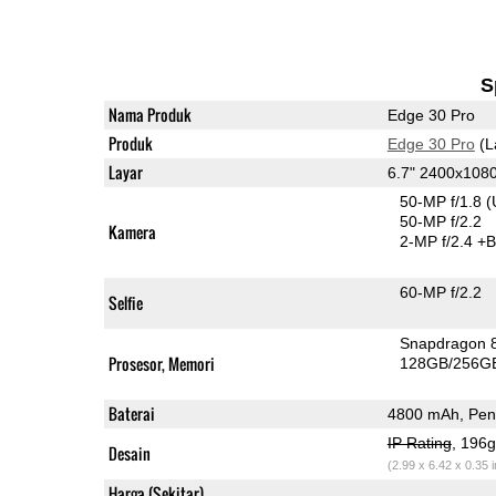
S
Nama Produk
Edge 30 Pro
Produk
Edge 30 Pro
(L
Layar
6.7" 2400x108
50-MP f/1.8
(
50-MP f/2.2
Kamera
2-MP f/2.4
+B
60-MP f/2.2
Selfie
Snapdragon 
Prosesor, Memori
128GB/256G
Baterai
4800 mAh, Peng
IP Rating
, 196
Desain
(2.99 x 6.42 x 0.35 
Harga (Sekitar)