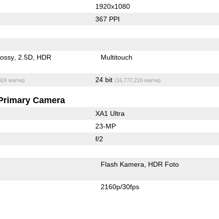
1920x1080
367 PPI
lossy
2.5D
HDR
Multitouch
24 bit
824 warna)
(16,777,216 warna)
Primary Camera
XA1 Ultra
23-MP
f/2
Flash Kamera
HDR Foto
2160p/30fps