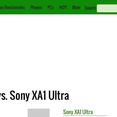
as Benchmarks
Phones
PCs
HOT!
More
Search
s. Sony XA1 Ultra
Sony
XA1 Ultra