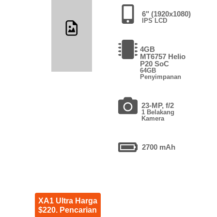
6" (1920x1080)
IPS LCD
4GB
MT6757 Helio
P20 SoC
64GB
Penyimpanan
23-MP, f/2
1 Belakang
Kamera
2700 mAh
XA1 Ultra Harga
$220. Pencarian