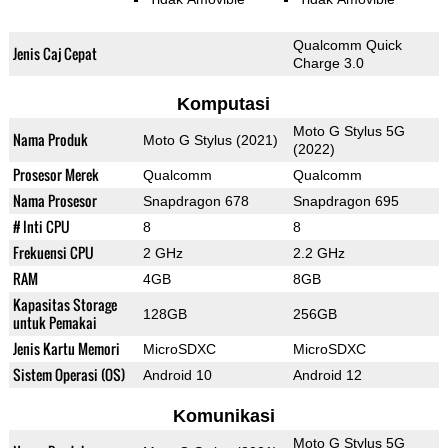
Qualcomm Quick
Jenis Caj Cepat
Charge 3.0
Komputasi
Moto G Stylus 5G
Nama Produk
Moto G Stylus (2021)
(2022)
Prosesor Merek
Qualcomm
Qualcomm
Nama Prosesor
Snapdragon 678
Snapdragon 695
# Inti CPU
8
8
Frekuensi CPU
2 GHz
2.2 GHz
RAM
4GB
8GB
Kapasitas Storage
128GB
256GB
untuk Pemakai
Jenis Kartu Memori
MicroSDXC
MicroSDXC
Sistem Operasi (OS)
Android 10
Android 12
Komunikasi
Moto G Stylus 5G