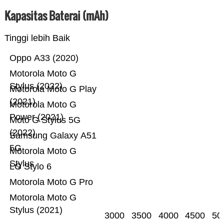
Kapasitas Baterai (mAh)
Tinggi lebih Baik
Oppo A33 (2020)
Motorola Moto G
Stylus (2022)
Motorola Moto G Play
(2021)
Motorola Moto G
Power (2021)
Moto G Stylus 5G
(2022)
Samsung Galaxy A51
5G
Motorola Moto G
Stylus
LG Stylo 6
Motorola Moto G Pro
Motorola Moto G
Stylus (2021)
3000
3500
4000
4500
50