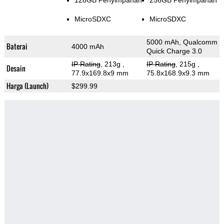
128GB Penyimpanan
256GB Penyimpanan
MicroSDXC
MicroSDXC
5000 mAh, Qualcomm
Baterai
4000 mAh
Quick Charge 3.0
IP Rating
, 213g
,
IP Rating
, 215g
,
Desain
77.9x169.8x9 mm
75.8x168.9x9.3 mm
Harga (Launch)
$299.99