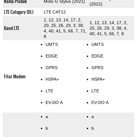
Nama Produk
Moto G Stylus (2021)
(2022)
LTE Category (DL)
LTE CAT12
1, 12, 13, 14, 17, 2,
1, 12, 13, 14, 17, 2,
20, 25, 26, 29, 3, 38,
Band LTE
25, 26, 29, 3, 38, 4,
4, 40, 41, 5, 66, 7, 71,
40, 41, 5, 66, 7, 8
8
UMTS
UMTS
EDGE
EDGE
GPRS
GPRS
Fitur Modem
HSPA+
HSPA+
LTE
LTE
EV-DO A
EV-DO A
a
a
b
b