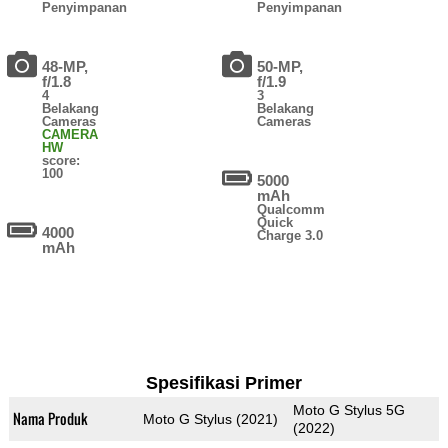
Penyimpanan
Penyimpanan
48-MP,
50-MP,
f/1.8
f/1.9
4
3
Belakang
Belakang
Cameras
Cameras
CAMERA
HW
score:
100
5000
mAh
Qualcomm
Quick
4000
Charge 3.0
mAh
Spesifikasi Primer
Moto G Stylus 5G
Nama Produk
Moto G Stylus (2021)
(2022)