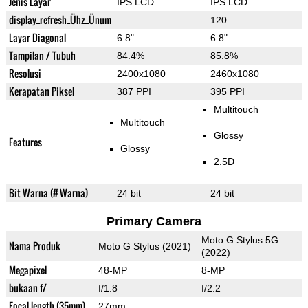
Jenis Layar
IPS LCD
IPS LCD
display_refresh_Ühz_Ünum
120
Layar Diagonal
6.8"
6.8"
Tampilan / Tubuh
84.4%
85.8%
Resolusi
2400x1080
2460x1080
Kerapatan Piksel
387 PPI
395 PPI
Multitouch
Multitouch
Glossy
Features
Glossy
2.5D
Bit Warna (# Warna)
24 bit
24 bit
Primary Camera
Moto G Stylus 5G
Nama Produk
Moto G Stylus (2021)
(2022)
Megapixel
48-MP
8-MP
bukaan f/
f/1.8
f/2.2
Focal length (35mm)
27mm