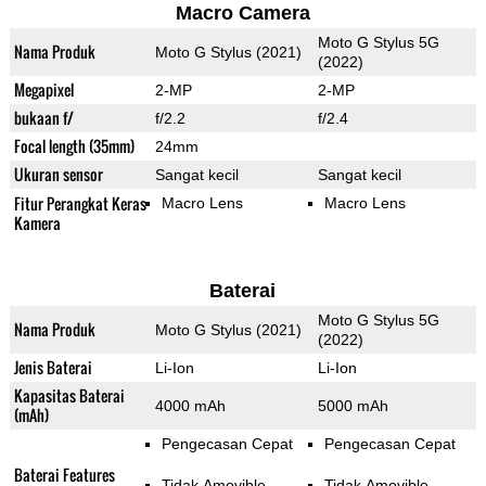
Macro Camera
Moto G Stylus 5G
Nama Produk
Moto G Stylus (2021)
(2022)
Megapixel
2-MP
2-MP
bukaan f/
f/2.2
f/2.4
Focal length (35mm)
24mm
Ukuran sensor
Sangat kecil
Sangat kecil
Fitur Perangkat Keras
Macro Lens
Macro Lens
Kamera
Baterai
Moto G Stylus 5G
Nama Produk
Moto G Stylus (2021)
(2022)
Jenis Baterai
Li-Ion
Li-Ion
Kapasitas Baterai
4000 mAh
5000 mAh
(mAh)
Pengecasan Cepat
Pengecasan Cepat
Baterai Features
Tidak Amovible
Tidak Amovible