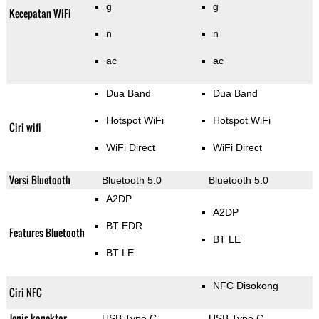
g
g
Kecepatan WiFi
n
n
ac
ac
Dua Band
Dua Band
Hotspot WiFi
Hotspot WiFi
Ciri wifi
WiFi Direct
WiFi Direct
Versi Bluetooth
Bluetooth 5.0
Bluetooth 5.0
A2DP
A2DP
BT EDR
Features Bluetooth
BT LE
BT LE
NFC Disokong
Ciri NFC
Jenis konektor
USB Type C
USB Type C