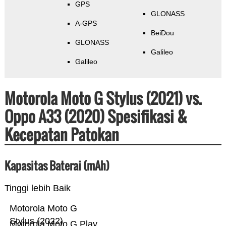
GPS
GLONASS
A-GPS
BeiDou
GLONASS
Galileo
Galileo
Motorola Moto G Stylus (2021) vs.
Oppo A33 (2020) Spesifikasi &
Kecepatan Patokan
Kapasitas Baterai (mAh)
Tinggi lebih Baik
Motorola Moto G
Stylus (2022)
Motorola Moto G Play