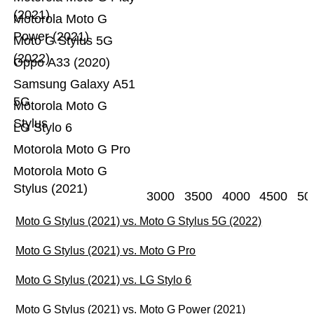
(2021)
Motorola Moto G
Power (2021)
Moto G Stylus 5G
(2022)
Oppo A33 (2020)
Samsung Galaxy A51
5G
Motorola Moto G
Stylus
LG Stylo 6
Motorola Moto G Pro
Motorola Moto G
Stylus (2021)
3000
3500
4000
4500
50
Moto G Stylus (2021) vs. Moto G Stylus 5G (2022)
Moto G Stylus (2021) vs. Moto G Pro
Moto G Stylus (2021) vs. LG Stylo 6
Moto G Stylus (2021) vs. Moto G Power (2021)