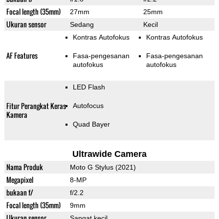
Focal length (35mm)
27mm
25mm
Ukuran sensor
Sedang
Kecil
Kontras Autofokus
Kontras Autofokus
AF Features
Fasa-pengesanan
Fasa-pengesanan
autofokus
autofokus
LED Flash
Fitur Perangkat Keras
Autofocus
Kamera
Quad Bayer
Ultrawide Camera
Nama Produk
Moto G Stylus (2021)
Megapixel
8-MP
bukaan f/
f/2.2
Focal length (35mm)
9mm
Ukuran sensor
Sangat kecil