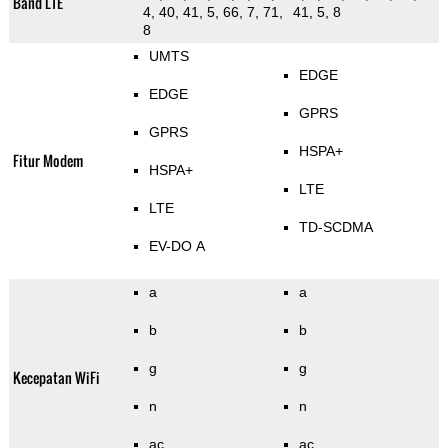
Band LTE
4, 40, 41, 5, 66, 7, 71,
41, 5, 8
8
UMTS
EDGE
EDGE
GPRS
GPRS
HSPA+
Fitur Modem
HSPA+
LTE
LTE
TD-SCDMA
EV-DO A
a
a
b
b
g
g
Kecepatan WiFi
n
n
ac
ac