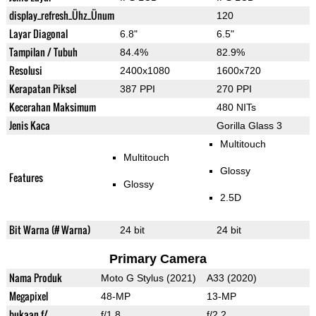
display_refresh_Ühz_Ünum
120
Layar Diagonal
6.8"
6.5"
Tampilan / Tubuh
84.4%
82.9%
Resolusi
2400x1080
1600x720
Kerapatan Piksel
387 PPI
270 PPI
Kecerahan Maksimum
480 NITs
Jenis Kaca
Gorilla Glass 3
Multitouch
Multitouch
Glossy
Features
Glossy
2.5D
Bit Warna (# Warna)
24 bit
24 bit
Primary Camera
Nama Produk
Moto G Stylus (2021)
A33 (2020)
Megapixel
48-MP
13-MP
bukaan f/
f/1.8
f/2.2