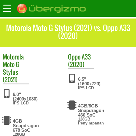
Motorola Moto G Stylus (2021) vs. Oppo A33
(2020)
Motorola
Oppo
A33
Moto G
(2020)
Stylus
(2021)
6.5"
(1600x720)
IPS LCD
6.8"
(2400x1080)
IPS LCD
4GB/8GB
Snapdragon
460 SoC
128GB
4GB
Penyimpanan
Snapdragon
678 SoC
128GB