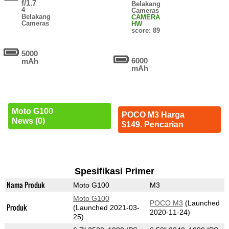
f/1.7
Belakang
4
Cameras
Belakang
CAMERA
Cameras
HW
score: 89
5000
6000
mAh
mAh
Moto G100
POCO M3 Harga
News (0)
$149. Pencarian
Spesifikasi Primer
Nama Produk
Moto G100
M3
Moto G100
POCO M3
(Launched
Produk
(Launched 2021-03-
2020-11-24)
25)