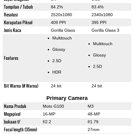
Tampilan / Tubuh
84.2%
83.4%
Resolusi
2520x1080
2340x1080
Kerapatan Piksel
409 PPI
395 PPI
Jenis Kaca
Gorilla Glass
Gorilla Glass 3
Multitouch
Multitouch
Glossy
Glossy
Features
2.5D
2.5D
HDR
Bit Warna (# Warna)
24 bit
24 bit
Primary Camera
Nama Produk
Moto G100
M3
Megapixel
16-MP
48-MP
bukaan f/
f/2.2
f/1.79
Focal length (35mm)
27mm