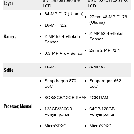
6.7" 2520x1080 IPS
6.53" 2340x1080 IPS
Layar
LCD
LCD
64-MP f/1.7
(Utama)
27mm 48-MP f/1.79
(Utama)
16-MP f/2.2
2-MP f/2.4
+Bokeh
Kamera
2-MP f/2.4
+Bokeh
Sensor
Sensor
2mm 2-MP f/2.4
0.3-MP
+ToF Sensor
16-MP
8-MP f/2
Selfie
Snapdragon 870
Snapdragon 662
SoC
SoC
6GB/8GB/12GB RAM
4GB RAM
Prosesor, Memori
128GB/256GB
64GB/128GB
Penyimpanan
Penyimpanan
MicroSDXC
MicroSDXC