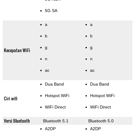
5G SA
a
a
b
b
g
g
Kecepatan WiFi
n
n
ac
ac
Dua Band
Dua Band
Hotspot WiFi
Hotspot WiFi
Ciri wifi
WiFi Direct
WiFi Direct
Versi Bluetooth
Bluetooth 5.1
Bluetooth 5.0
A2DP
A2DP