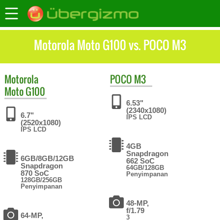
Motorola Moto G100 vs. POCO M3
Motorola
POCO
M3
Moto G100
6.53"
(2340x1080)
6.7"
IPS LCD
(2520x1080)
IPS LCD
4GB
Snapdragon
6GB/8GB/12GB
662 SoC
Snapdragon
64GB/128GB
870 SoC
Penyimpanan
128GB/256GB
Penyimpanan
48-MP,
f/1.79
64-MP,
3