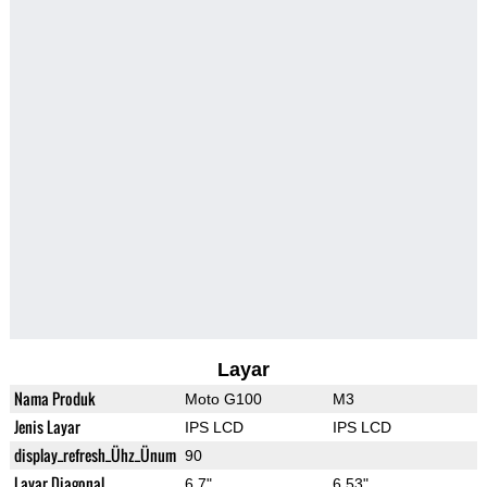
Layar
Nama Produk
Moto G100
M3
Jenis Layar
IPS LCD
IPS LCD
display_refresh_Ühz_Ünum
90
Layar Diagonal
6.7"
6.53"