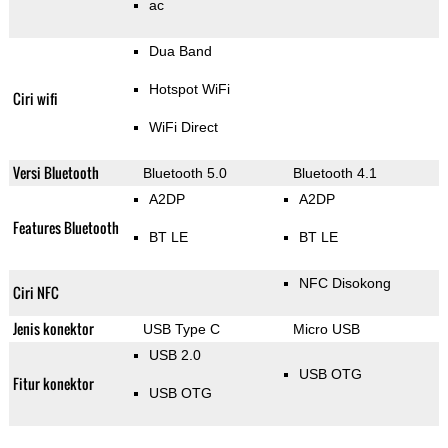
ac
Dua Band
Hotspot WiFi
Ciri wifi
WiFi Direct
Versi Bluetooth
Bluetooth 5.0
Bluetooth 4.1
A2DP
A2DP
Features Bluetooth
BT LE
BT LE
NFC Disokong
Ciri NFC
Jenis konektor
USB Type C
Micro USB
USB 2.0
USB OTG
Fitur konektor
USB OTG