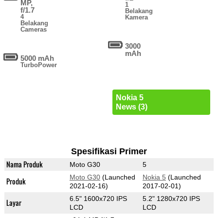
MP,
1
f/1.7
Belakang
4
Kamera
Belakang
Cameras
3000
mAh
5000 mAh
TurboPower
Nokia 5
News (3)
Spesifikasi Primer
Nama Produk
Moto G30
5
Moto G30
(Launched
Nokia 5
(Launched
Produk
2021-02-16)
2017-02-01)
6.5" 1600x720 IPS
5.2" 1280x720 IPS
Layar
LCD
LCD