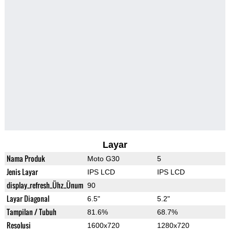
Layar
Nama Produk
Moto G30
5
Jenis Layar
IPS LCD
IPS LCD
display_refresh_Ühz_Ünum
90
Layar Diagonal
6.5"
5.2"
Tampilan / Tubuh
81.6%
68.7%
Resolusi
1600x720
1280x720