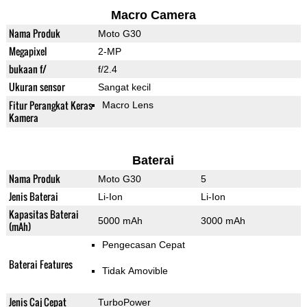
Macro Camera
Nama Produk
Moto G30
Megapixel
2-MP
bukaan f/
f/2.4
Ukuran sensor
Sangat kecil
Fitur Perangkat Keras
Macro Lens
Kamera
Baterai
Nama Produk
Moto G30
5
Jenis Baterai
Li-Ion
Li-Ion
Kapasitas Baterai
5000 mAh
3000 mAh
(mAh)
Pengecasan Cepat
Baterai Features
Tidak Amovible
Jenis Caj Cepat
TurboPower