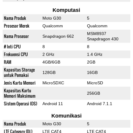
Komputasi
Nama Produk
Moto G30
5
Prosesor Merek
Qualcomm
Qualcomm
MSM8937
Nama Prosesor
Snapdragon 662
Snapdragon 430
# Inti CPU
8
8
Frekuensi CPU
2 GHz
1.4 GHz
RAM
4GB/6GB
2GB
Kapasitas Storage
128GB
16GB
untuk Pemakai
Jenis Kartu Memori
MicroSDXC
MicroSD
Kapasitas Kartu
256GB
Memori Maksimum
Sistem Operasi (OS)
Android 11
Android 7.1.1
Komunikasi
Nama Produk
Moto G30
5
LTE Category (DL)
LTE CAT4
LTE CAT4