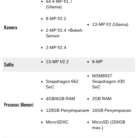
64.4-MP f/1.7
(Utama)
8-MP f/2.2
13-MP f/2
(Utama)
Kamera
2-MP f/2.4
+Bokeh
Sensor
2-MP f/2.4
13-MP f/2.2
8-MP
Selfie
MSM8937
Snapdragon 662
Snapdragon 430
SoC
SoC
4GB/6GB RAM
2GB RAM
Prosesor, Memori
128GB Penyimpanan
16GB Penyimpanan
MicroSDXC
MicroSD (256GB
max.)