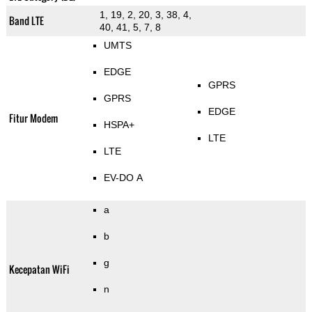
1, 19, 2, 20, 3, 38, 4,
Band LTE
40, 41, 5, 7, 8
UMTS
EDGE
GPRS
GPRS
EDGE
Fitur Modem
HSPA+
LTE
LTE
EV-DO A
a
b
g
Kecepatan WiFi
n