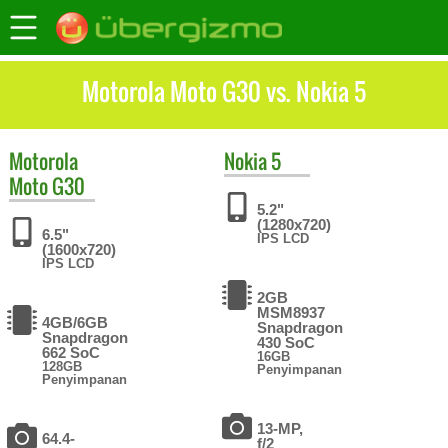
Motorola Moto G30 vs. Nokia 5
Motorola
Nokia
5
Moto G30
5.2"
(1280x720)
6.5"
IPS LCD
(1600x720)
IPS LCD
2GB
MSM8937
4GB/6GB
Snapdragon
Snapdragon
430 SoC
662 SoC
16GB
128GB
Penyimpanan
Penyimpanan
13-MP,
64.4-
f/2