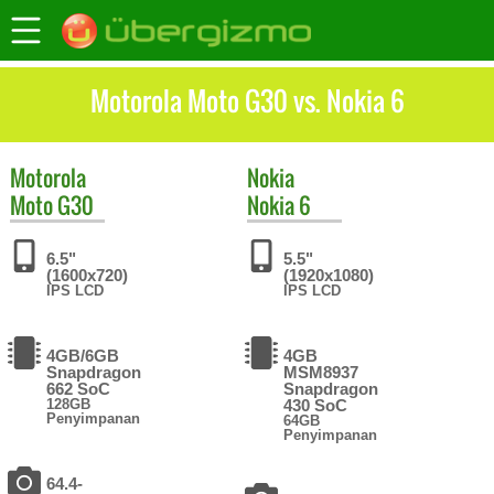
Motorola Moto G30 vs. Nokia 6
Motorola
Nokia
Moto G30
Nokia 6
6.5"
5.5"
(1600x720)
(1920x1080)
IPS LCD
IPS LCD
4GB/6GB
4GB
Snapdragon
MSM8937
662 SoC
Snapdragon
128GB
430 SoC
Penyimpanan
64GB
Penyimpanan
64.4-