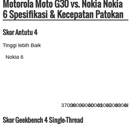
Motorola Moto G30 vs. Nokia Nokia
6 Spesifikasi & Kecepatan Patokan
Skor Antutu 4
Tinggi lebih Baik
Nokia 6
37000
38000
39000
40000
41000
42000
43000
44
Skor Geekbench 4 Single-Thread