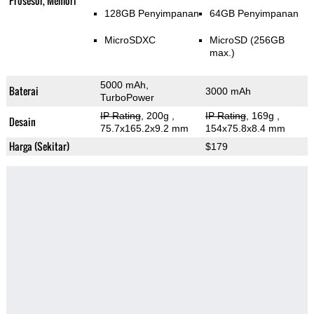
Prosesor, Memori
128GB Penyimpanan
64GB Penyimpanan
MicroSDXC
MicroSD (256GB
max.)
5000 mAh,
Baterai
3000 mAh
TurboPower
IP Rating
, 200g
,
IP Rating
, 169g
,
Desain
75.7x165.2x9.2 mm
154x75.8x8.4 mm
Harga (Sekitar)
$179