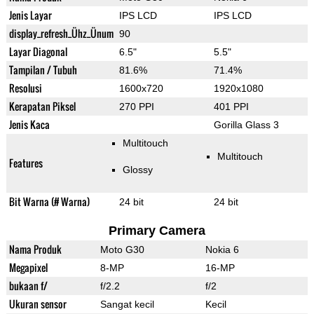
Jenis Layar
IPS LCD
IPS LCD
display_refresh_Ühz_Ünum
90
Layar Diagonal
6.5"
5.5"
Tampilan / Tubuh
81.6%
71.4%
Resolusi
1600x720
1920x1080
Kerapatan Piksel
270 PPI
401 PPI
Jenis Kaca
Gorilla Glass 3
Multitouch
Multitouch
Features
Glossy
Bit Warna (# Warna)
24 bit
24 bit
Primary Camera
Nama Produk
Moto G30
Nokia 6
Megapixel
8-MP
16-MP
bukaan f/
f/2.2
f/2
Ukuran sensor
Sangat kecil
Kecil