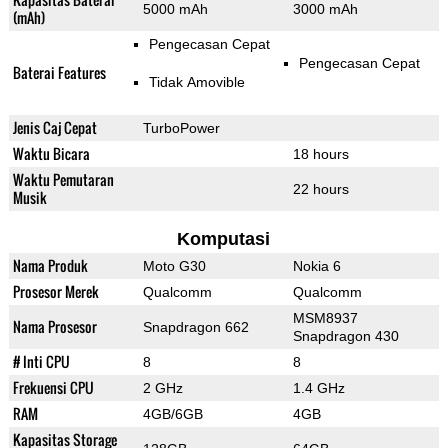
5000 mAh
3000 mAh
(mAh)
Pengecasan Cepat
Pengecasan Cepat
Baterai Features
Tidak Amovible
Jenis Caj Cepat
TurboPower
Waktu Bicara
18 hours
Waktu Pemutaran
22 hours
Musik
Komputasi
Nama Produk
Moto G30
Nokia 6
Prosesor Merek
Qualcomm
Qualcomm
MSM8937
Nama Prosesor
Snapdragon 662
Snapdragon 430
# Inti CPU
8
8
Frekuensi CPU
2 GHz
1.4 GHz
RAM
4GB/6GB
4GB
Kapasitas Storage