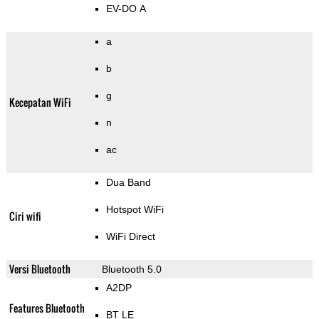
EV-DO A
a
b
g
Kecepatan WiFi
n
ac
Dua Band
Hotspot WiFi
Ciri wifi
WiFi Direct
Versi Bluetooth
Bluetooth 5.0
A2DP
Features Bluetooth
BT LE