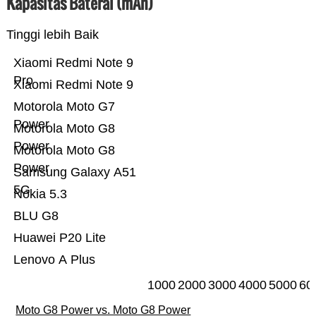
Kapasitas Baterai (mAh)
Tinggi lebih Baik
Xiaomi Redmi Note 9
Pro
Xiaomi Redmi Note 9
Motorola Moto G7
Power
Motorola Moto G8
Power
Motorola Moto G8
Power
Samsung Galaxy A51
5G
Nokia 5.3
BLU G8
Huawei P20 Lite
Lenovo A Plus
1000
2000
3000
4000
5000
60
Moto G8 Power vs. Moto G8 Power