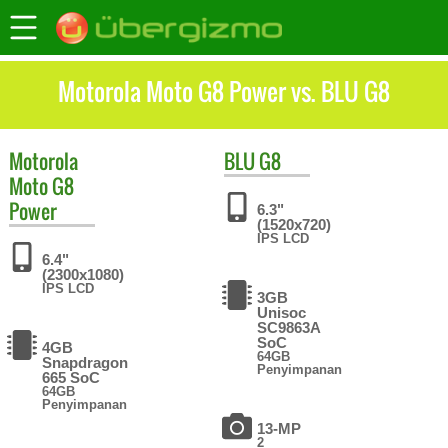
Motorola Moto G8 Power vs. BLU G8
Motorola
BLU
G8
Moto G8
Power
6.3"
(1520x720)
IPS LCD
6.4"
(2300x1080)
IPS LCD
3GB
Unisoc
SC9863A
SoC
4GB
64GB
Snapdragon
Penyimpanan
665 SoC
64GB
Penyimpanan
13-MP
2