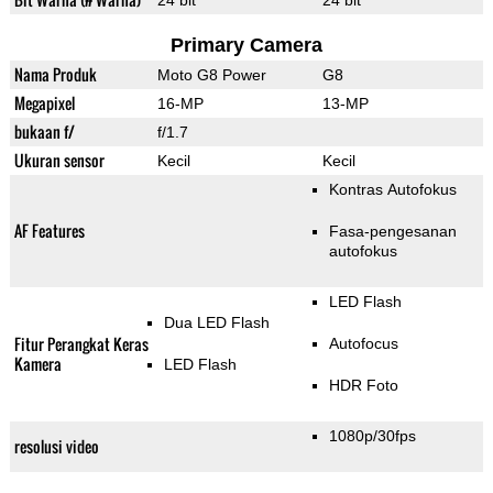
24 bit
24 bit
Primary Camera
Nama Produk
Moto G8 Power
G8
Megapixel
16-MP
13-MP
bukaan f/
f/1.7
Ukuran sensor
Kecil
Kecil
Kontras Autofokus
AF Features
Fasa-pengesanan
autofokus
LED Flash
Dua LED Flash
Fitur Perangkat Keras
Autofocus
Kamera
LED Flash
HDR Foto
1080p/30fps
resolusi video