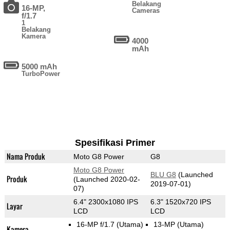
Belakang
16-MP,
Cameras
f/1.7
1
Belakang
Kamera
4000
mAh
5000 mAh
TurboPower
Spesifikasi Primer
Nama Produk
Moto G8 Power
G8
Moto G8 Power
BLU G8
(Launched
Produk
(Launched 2020-02-
2019-07-01)
07)
6.4" 2300x1080 IPS
6.3" 1520x720 IPS
Layar
LCD
LCD
16-MP f/1.7
(Utama)
13-MP
(Utama)
Kamera