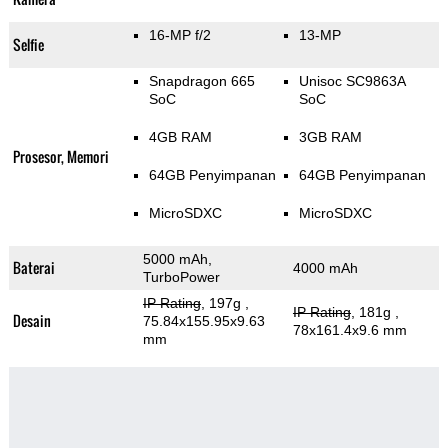
16-MP f/2
13-MP
Selfie
Snapdragon 665
Unisoc SC9863A
SoC
SoC
4GB RAM
3GB RAM
Prosesor, Memori
64GB Penyimpanan
64GB Penyimpanan
MicroSDXC
MicroSDXC
5000 mAh,
Baterai
4000 mAh
TurboPower
IP Rating
, 197g
,
IP Rating
, 181g
,
Desain
75.84x155.95x9.63
78x161.4x9.6 mm
mm