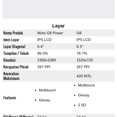
Layar
Nama Produk
Moto G8 Power
G8
Jenis Layar
IPS LCD
IPS LCD
Layar Diagonal
6.4"
6.3"
Tampilan / Tubuh
86.0%
78.7%
Resolusi
2300x1080
1520x720
Kerapatan Piksel
397 PPI
267 PPI
Kecerahan
420 NITs
Maksimum
Multitouch
Multitouch
Glossy
Features
Glossy
2.5D
Bit Warna (# Warna)