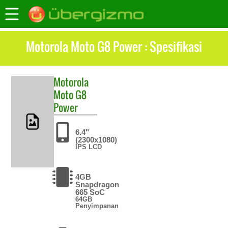
Motorola Moto G8 Power : Spesifikasi
Motorola
Moto G8
Power
6.4"
(2300x1080)
IPS LCD
4GB
Snapdragon
665 SoC
64GB
Penyimpanan