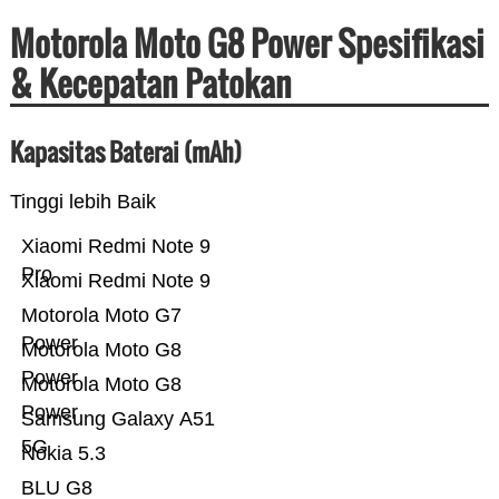
Motorola Moto G8 Power Spesifikasi
& Kecepatan Patokan
Kapasitas Baterai (mAh)
Tinggi lebih Baik
Xiaomi Redmi Note 9
Pro
Xiaomi Redmi Note 9
Motorola Moto G7
Power
Motorola Moto G8
Power
Motorola Moto G8
Power
Samsung Galaxy A51
5G
Nokia 5.3
BLU G8