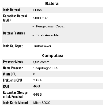
Baterai
Jenis Baterai
Li-Ion
Kapasitas Baterai
5000 mAh
(mAh)
Pengecasan Cepat
Baterai Features
Tidak Amovible
Jenis Caj Cepat
TurboPower
Komputasi
Prosesor Merek
Qualcomm
Nama Prosesor
Snapdragon 665
# Inti CPU
8
Frekuensi CPU
2 GHz
RAM
4GB
Kapasitas Storage
64GB
untuk Pemakai
Jenis Kartu Memori
MicroSDXC