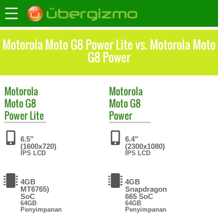
Motorola Moto G8 Power Lite vs. Motorola Moto
G8 Power
Motorola
Motorola
Moto G8
Moto G8
Power Lite
Power
6.5"
6.4"
(1600x720)
(2300x1080)
IPS LCD
IPS LCD
4GB
4GB
MT6765)
Snapdragon
SoC
665 SoC
64GB
64GB
Penyimpanan
Penyimpanan