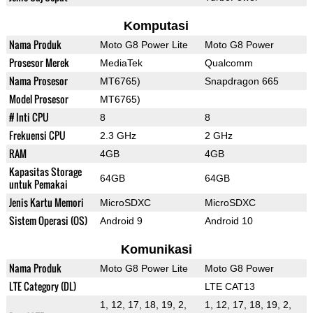
Komputasi
Nama Produk
Moto G8 Power Lite
Moto G8 Power
Prosesor Merek
MediaTek
Qualcomm
Nama Prosesor
MT6765)
Snapdragon 665
Model Prosesor
MT6765)
# Inti CPU
8
8
Frekuensi CPU
2.3 GHz
2 GHz
RAM
4GB
4GB
Kapasitas Storage
64GB
64GB
untuk Pemakai
Jenis Kartu Memori
MicroSDXC
MicroSDXC
Sistem Operasi (OS)
Android 9
Android 10
Komunikasi
Nama Produk
Moto G8 Power Lite
Moto G8 Power
LTE Category (DL)
LTE CAT13
1, 12, 17, 18, 19, 2,
1, 12, 17, 18, 19, 2,