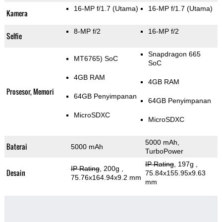
16-MP f/1.7
(Utama)
16-MP f/1.7
(Utama)
Kamera
8-MP f/2
16-MP f/2
Selfie
Snapdragon 665
MT6765) SoC
SoC
4GB RAM
4GB RAM
Prosesor, Memori
64GB Penyimpanan
64GB Penyimpanan
MicroSDXC
MicroSDXC
5000 mAh,
Baterai
5000 mAh
TurboPower
IP Rating
, 197g
,
IP Rating
, 200g
,
Desain
75.84x155.95x9.63
75.76x164.94x9.2 mm
mm