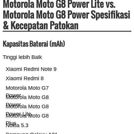
Motorola Moto G8 Power Lite vs.
Motorola Moto G8 Power Spesifikasi
& Kecepatan Patokan
Kapasitas Baterai (mAh)
Tinggi lebih Baik
Xiaomi Redmi Note 9
Xiaomi Redmi 8
Motorola Moto G7
Power
Motorola Moto G8
Power
Motorola Moto G8
Power Lite
Motorola Moto G8
Plus
Nokia 5.3