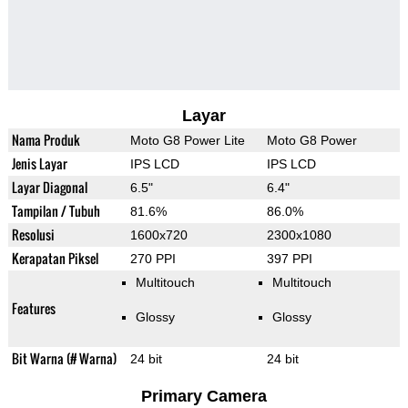
Layar
Nama Produk
Moto G8 Power Lite
Moto G8 Power
Jenis Layar
IPS LCD
IPS LCD
Layar Diagonal
6.5"
6.4"
Tampilan / Tubuh
81.6%
86.0%
Resolusi
1600x720
2300x1080
Kerapatan Piksel
270 PPI
397 PPI
Multitouch
Multitouch
Features
Glossy
Glossy
Bit Warna (# Warna)
24 bit
24 bit
Primary Camera