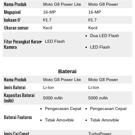
Nama Produk
Moto G8 Power Lite
Moto G8 Power
Megapixel
16-MP
16-MP
bukaan f/
f/1.7
f/1.7
Ukuran sensor
Kecil
Kecil
Dua LED Flash
Fitur Perangkat Keras
LED Flash
Kamera
LED Flash
Baterai
Nama Produk
Moto G8 Power Lite
Moto G8 Power
Jenis Baterai
Li-Ion
Li-Ion
Kapasitas Baterai
5000 mAh
5000 mAh
(mAh)
Pengecasan Cepat
Pengecasan Cepat
Baterai Features
Tidak Amovible
Tidak Amovible
Jenis Caj Cepat
TurboPower