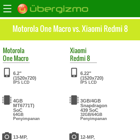
Motorola One Macro vs. Xiaomi Redmi 8
Motorola
Xiaomi
One Macro
Redmi 8
6.2"
6.22"
(1520x720)
(1520x720)
IPS LCD
IPS LCD
4GB
3GB/4GB
MT6771T)
Snapdragon
SoC
439 SoC
64GB
32GB/64GB
Penyimpanan
Penyimpanan
13-MP,
12-MP,