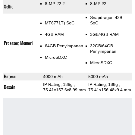
8-MP f/2.2
8-MP f/2
Selfie
Snapdragon 439
MT6771T) SoC
SoC
4GB RAM
3GB/4GB RAM
Prosesor, Memori
64GB Penyimpanan
32GB/64GB
Penyimpanan
MicroSDXC
MicroSDXC
Baterai
4000 mAh
5000 mAh
IP Rating
, 186g
,
IP Rating
, 188g
,
Desain
75.41x157.6x8.99 mm
75.41x156.48x9.4 mm