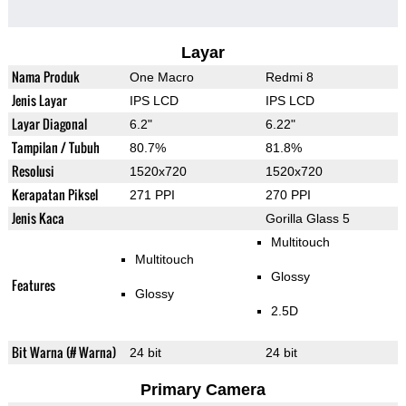
Layar
Nama Produk
One Macro
Redmi 8
Jenis Layar
IPS LCD
IPS LCD
Layar Diagonal
6.2"
6.22"
Tampilan / Tubuh
80.7%
81.8%
Resolusi
1520x720
1520x720
Kerapatan Piksel
271 PPI
270 PPI
Jenis Kaca
Gorilla Glass 5
Multitouch
Multitouch
Glossy
Features
Glossy
2.5D
Bit Warna (# Warna)
24 bit
24 bit
Primary Camera