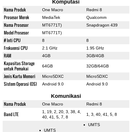
Komputasi
Nama Produk
One Macro
Redmi 8
Prosesor Merek
MediaTek
Qualcomm
Nama Prosesor
MT6771T)
Snapdragon 439
Model Prosesor
MT6771T)
# Inti CPU
8
8
Frekuensi CPU
2.1 GHz
1.95 GHz
RAM
4GB
3GB/4GB
Kapasitas Storage
64GB
32GB/64GB
untuk Pemakai
Jenis Kartu Memori
MicroSDXC
MicroSDXC
Sistem Operasi (OS)
Android 9.0
Android 9.0
Komunikasi
Nama Produk
One Macro
Redmi 8
1, 19, 2, 20, 3, 38, 4,
Band LTE
1, 3, 40, 41, 5, 8
40, 41, 5, 7, 8
UMTS
UMTS