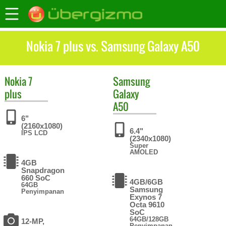
Nokia 7 plus vs. Samsung Galaxy A50
Nokia
7
Samsung
plus
Galaxy
A50
6"
(2160x1080)
6.4"
IPS LCD
(2340x1080)
Super
AMOLED
4GB
Snapdragon
660 SoC
4GB/6GB
64GB
Samsung
Penyimpanan
Exynos 7
Octa 9610
SoC
64GB/128GB
12-MP,
Penyimpanan