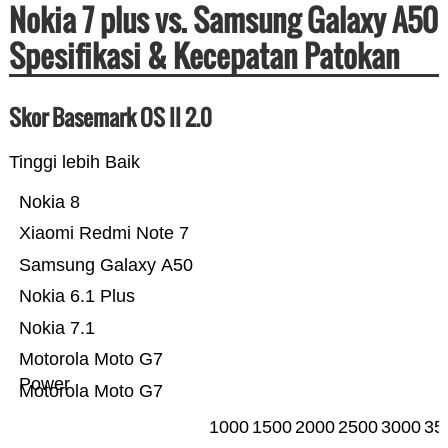
Nokia 7 plus vs. Samsung Galaxy A50
Spesifikasi & Kecepatan Patokan
Skor Basemark OS II 2.0
Tinggi lebih Baik
Nokia 8
Xiaomi Redmi Note 7
Samsung Galaxy A50
Nokia 6.1 Plus
Nokia 7.1
Motorola Moto G7
Power
Motorola Moto G7
1000
1500
2000
2500
3000
35