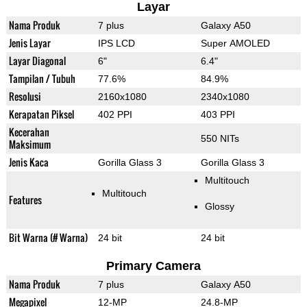
Layar
Nama Produk
7 plus
Galaxy A50
Jenis Layar
IPS LCD
Super AMOLED
Layar Diagonal
6"
6.4"
Tampilan / Tubuh
77.6%
84.9%
Resolusi
2160x1080
2340x1080
Kerapatan Piksel
402 PPI
403 PPI
Kecerahan
550 NITs
Maksimum
Jenis Kaca
Gorilla Glass 3
Gorilla Glass 3
Multitouch
Multitouch
Features
Glossy
Bit Warna (# Warna)
24 bit
24 bit
Primary Camera
Nama Produk
7 plus
Galaxy A50
Megapixel
12-MP
24.8-MP