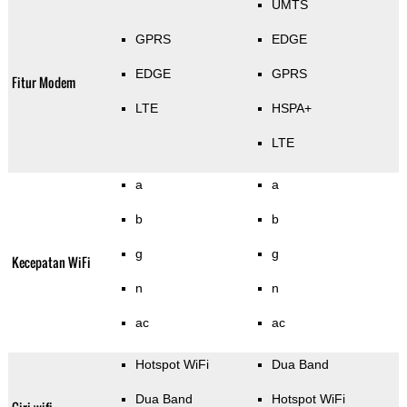
UMTS
GPRS
EDGE
EDGE
GPRS
Fitur Modem
LTE
HSPA+
LTE
a
a
b
b
g
g
Kecepatan WiFi
n
n
ac
ac
Hotspot WiFi
Dua Band
Dua Band
Hotspot WiFi