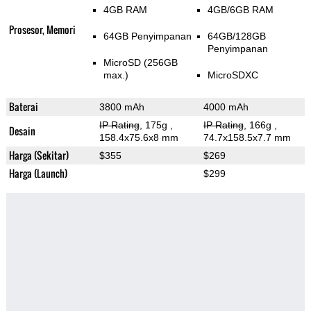
4GB RAM
4GB/6GB RAM
Prosesor, Memori
64GB Penyimpanan
64GB/128GB
Penyimpanan
MicroSD (256GB
max.)
MicroSDXC
Baterai
3800 mAh
4000 mAh
IP Rating
, 175g
,
IP Rating
, 166g
,
Desain
158.4x75.6x8 mm
74.7x158.5x7.7 mm
Harga (Sekitar)
$355
$269
Harga (Launch)
$299