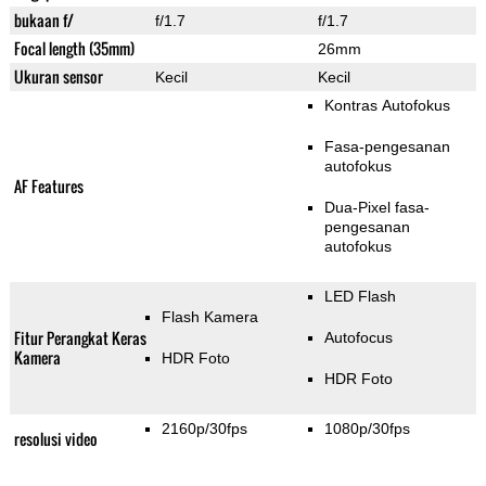
bukaan f/
f/1.7
f/1.7
Focal length (35mm)
26mm
Ukuran sensor
Kecil
Kecil
Kontras Autofokus
Fasa-pengesanan
autofokus
AF Features
Dua-Pixel fasa-
pengesanan
autofokus
LED Flash
Flash Kamera
Fitur Perangkat Keras
Autofocus
Kamera
HDR Foto
HDR Foto
2160p/30fps
1080p/30fps
resolusi video