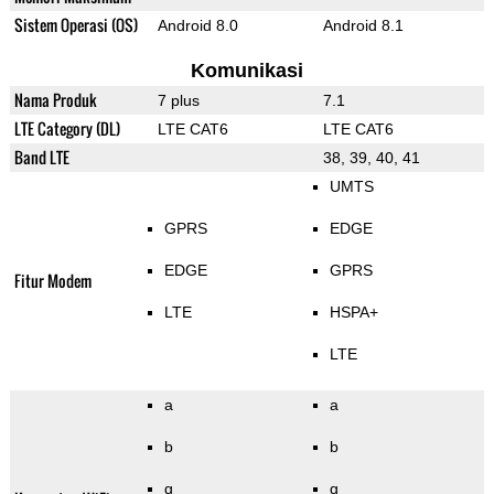
Sistem Operasi (OS)
Android 8.0
Android 8.1
Komunikasi
Nama Produk
7 plus
7.1
LTE Category (DL)
LTE CAT6
LTE CAT6
Band LTE
38, 39, 40, 41
UMTS
GPRS
EDGE
EDGE
GPRS
Fitur Modem
LTE
HSPA+
LTE
a
a
b
b
g
g