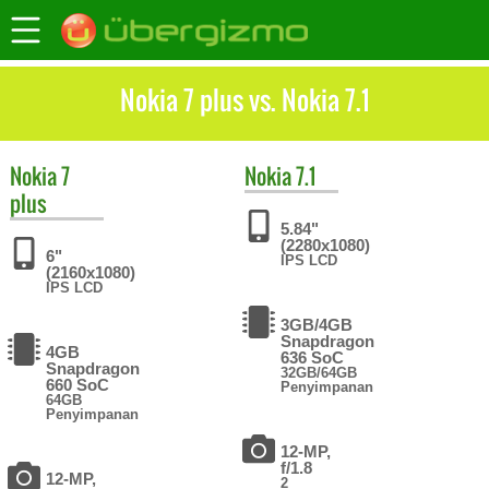
Nokia 7 plus vs. Nokia 7.1
Nokia
7
Nokia
7.1
plus
5.84"
(2280x1080)
6"
IPS LCD
(2160x1080)
IPS LCD
3GB/4GB
Snapdragon
4GB
636 SoC
Snapdragon
32GB/64GB
660 SoC
Penyimpanan
64GB
Penyimpanan
12-MP,
f/1.8
12-MP,
2