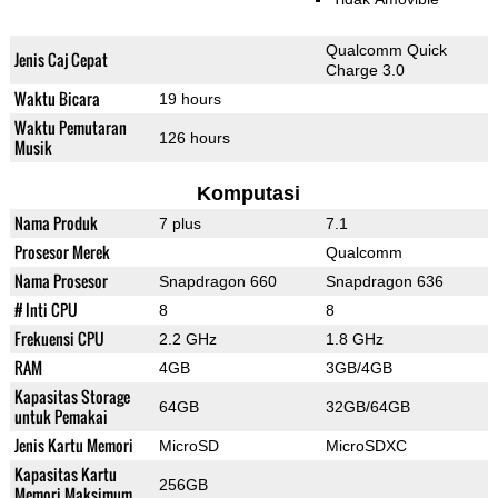
Qualcomm Quick
Jenis Caj Cepat
Charge 3.0
Waktu Bicara
19 hours
Waktu Pemutaran
126 hours
Musik
Komputasi
Nama Produk
7 plus
7.1
Prosesor Merek
Qualcomm
Nama Prosesor
Snapdragon 660
Snapdragon 636
# Inti CPU
8
8
Frekuensi CPU
2.2 GHz
1.8 GHz
RAM
4GB
3GB/4GB
Kapasitas Storage
64GB
32GB/64GB
untuk Pemakai
Jenis Kartu Memori
MicroSD
MicroSDXC
Kapasitas Kartu
256GB
Memori Maksimum