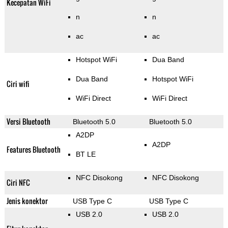
Kecepatan WiFi
n
n
ac
ac
Hotspot WiFi
Dua Band
Dua Band
Hotspot WiFi
Ciri wifi
WiFi Direct
WiFi Direct
Versi Bluetooth
Bluetooth 5.0
Bluetooth 5.0
A2DP
A2DP
Features Bluetooth
BT LE
NFC Disokong
NFC Disokong
Ciri NFC
Jenis konektor
USB Type C
USB Type C
USB 2.0
USB 2.0