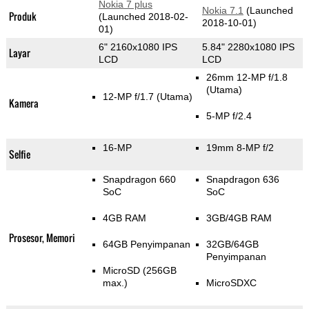
Nokia 7 plus
Nokia 7.1
(Launched
Produk
(Launched 2018-02-
2018-10-01)
01)
6" 2160x1080 IPS
5.84" 2280x1080 IPS
Layar
LCD
LCD
26mm 12-MP f/1.8
(Utama)
12-MP f/1.7
(Utama)
Kamera
5-MP f/2.4
16-MP
19mm 8-MP f/2
Selfie
Snapdragon 660
Snapdragon 636
SoC
SoC
4GB RAM
3GB/4GB RAM
Prosesor, Memori
64GB Penyimpanan
32GB/64GB
Penyimpanan
MicroSD (256GB
max.)
MicroSDXC