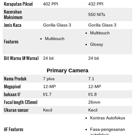
Kerapatan Piksel
402 PPI
432 PPI
Kecerahan
550 NITs
Maksimum
Jenis Kaca
Gorilla Glass 3
Gorilla Glass 3
Multitouch
Multitouch
Features
Glossy
Bit Warna (# Warna)
24 bit
24 bit
Primary Camera
Nama Produk
7 plus
7.1
Megapixel
12-MP
12-MP
bukaan f/
f/1.7
f/1.8
Focal length (35mm)
26mm
Ukuran sensor
Kecil
Kecil
Kontras Autofokus
AF Features
Fasa-pengesanan
autofokus