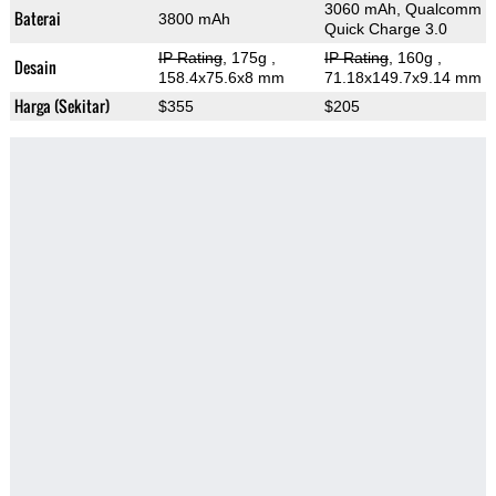
3060 mAh, Qualcomm
Baterai
3800 mAh
Quick Charge 3.0
IP Rating
, 175g
,
IP Rating
, 160g
,
Desain
158.4x75.6x8 mm
71.18x149.7x9.14 mm
Harga (Sekitar)
$355
$205