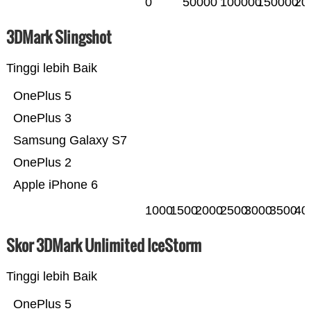
0
50000
100000
150000
20
3DMark Slingshot
Tinggi lebih Baik
OnePlus 5
OnePlus 3
Samsung Galaxy S7
OnePlus 2
Apple iPhone 6
1000
1500
2000
2500
3000
3500
40
Skor 3DMark Unlimited IceStorm
Tinggi lebih Baik
OnePlus 5