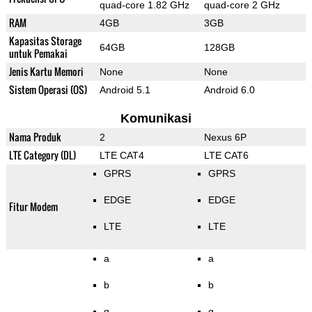
quad-core 1.82 GHz
quad-core 2 GHz
RAM
4GB
3GB
Kapasitas Storage
64GB
128GB
untuk Pemakai
Jenis Kartu Memori
None
None
Sistem Operasi (OS)
Android 5.1
Android 6.0
Komunikasi
Nama Produk
2
Nexus 6P
LTE Category (DL)
LTE CAT4
LTE CAT6
GPRS
GPRS
EDGE
EDGE
Fitur Modem
LTE
LTE
a
a
b
b
g
g