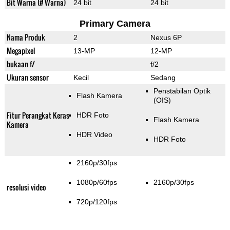
Bit Warna (# Warna)
24 bit
24 bit
Primary Camera
Nama Produk
2
Nexus 6P
Megapixel
13-MP
12-MP
bukaan f/
f/2
Ukuran sensor
Kecil
Sedang
Penstabilan Optik
Flash Kamera
(OIS)
Fitur Perangkat Keras
HDR Foto
Flash Kamera
Kamera
HDR Video
HDR Foto
2160p/30fps
1080p/60fps
2160p/30fps
resolusi video
720p/120fps