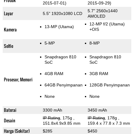
Produk
2015-07-01)
2015-09-29)
5.7" 2560x1440
Layar
5.5" 1920x1080 LCD
AMOLED
12-MP f/2
(Utama)
13-MP
(Utama)
Kamera
+OIS
5-MP
8-MP
Selfie
Snapdragon 810
Snapdragon 810
SoC
SoC
4GB RAM
3GB RAM
Prosesor, Memori
64GB Penyimpanan
128GB Penyimpanan
None
None
Baterai
3300 mAh
3450 mAh
IP Rating
, 175g
,
IP Rating
, 178g
,
Desain
151.8x4.9x9.85 mm
159.4 x 77.8 x 7.3 mm
Harga (Sekitar)
$285
$450