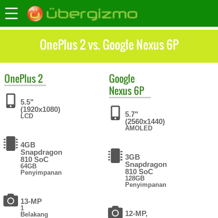
OnePlus 2 vs. Google Nexus 6P
OnePlus
2
Google
Nexus 6P
5.5"
(1920x1080)
5.7"
LCD
(2560x1440)
AMOLED
4GB
Snapdragon
3GB
810 SoC
Snapdragon
64GB
810 SoC
Penyimpanan
128GB
Penyimpanan
13-MP
1
12-MP,
Belakang