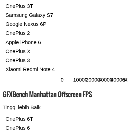
OnePlus 3T
Samsung Galaxy S7
Google Nexus 6P
OnePlus 2
Apple iPhone 6
OnePlus X
OnePlus 3
Xiaomi Redmi Note 4
0
10000
20000
30000
40000
50
GFXBench Manhattan Offscreen FPS
Tinggi lebih Baik
OnePlus 6T
OnePlus 6