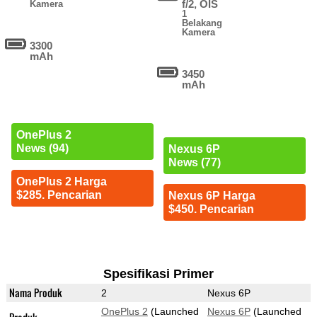
f/2, OIS
Kamera
1
Belakang
Kamera
3300
mAh
3450
mAh
OnePlus 2
News (94)
Nexus 6P
News (77)
OnePlus 2 Harga
$285. Pencarian
Nexus 6P Harga
$450. Pencarian
Spesifikasi Primer
Nama Produk
2
Nexus 6P
OnePlus 2
(Launched
Nexus 6P
(Launched