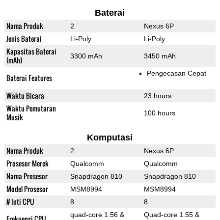
Baterai
Nama Produk
2
Nexus 6P
Jenis Baterai
Li-Poly
Li-Poly
Kapasitas Baterai
3300 mAh
3450 mAh
(mAh)
Pengecasan Cepat
Baterai Features
Waktu Bicara
23 hours
Waktu Pemutaran
100 hours
Musik
Komputasi
Nama Produk
2
Nexus 6P
Prosesor Merek
Qualcomm
Qualcomm
Nama Prosesor
Snapdragon 810
Snapdragon 810
Model Prosesor
MSM8994
MSM8994
# Inti CPU
8
8
quad-core 1.56 &
Quad-core 1.55 &
Frekuensi CPU