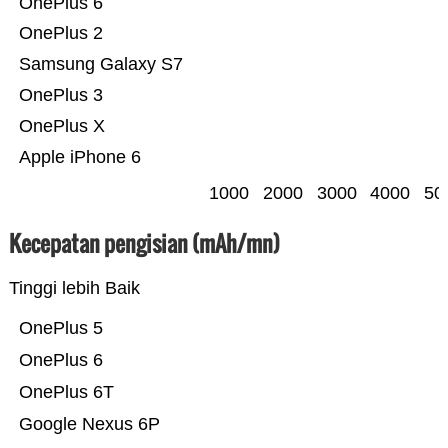
OnePlus 6
OnePlus 2
Samsung Galaxy S7
OnePlus 3
OnePlus X
Apple iPhone 6
1000
2000
3000
4000
50
Kecepatan pengisian (mAh/mn)
Tinggi lebih Baik
OnePlus 5
OnePlus 6
OnePlus 6T
Google Nexus 6P