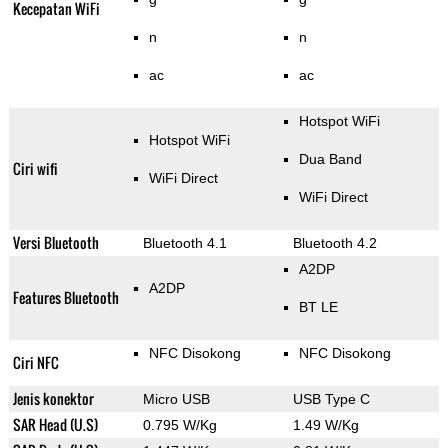
Kecepatan WiFi
n
n
ac
ac
Hotspot WiFi
Hotspot WiFi
Dua Band
Ciri wifi
WiFi Direct
WiFi Direct
Versi Bluetooth
Bluetooth 4.1
Bluetooth 4.2
A2DP
A2DP
Features Bluetooth
BT LE
NFC Disokong
NFC Disokong
Ciri NFC
Jenis konektor
Micro USB
USB Type C
SAR Head (U.S)
0.795 W/Kg
1.49 W/Kg