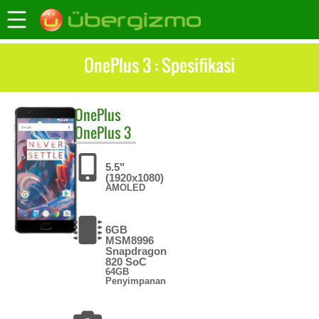
OnePlus 3 : Spesifikasi
OnePlus
OnePlus 3
5.5"
(1920x1080)
AMOLED
6GB
MSM8996
Snapdragon
820 SoC
64GB
Penyimpanan