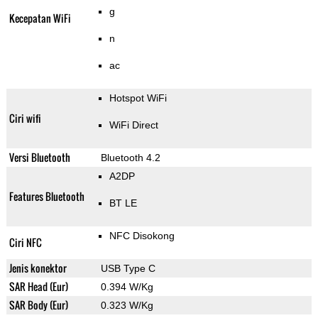
g
Kecepatan WiFi
n
ac
Hotspot WiFi
Ciri wifi
WiFi Direct
Versi Bluetooth
Bluetooth 4.2
A2DP
Features Bluetooth
BT LE
NFC Disokong
Ciri NFC
Jenis konektor
USB Type C
SAR Head (Eur)
0.394 W/Kg
SAR Body (Eur)
0.323 W/Kg