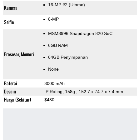
16-MP f/2
(Utama)
Kamera
8-MP
Selfie
MSM8996 Snapdragon 820 SoC
6GB RAM
Prosesor, Memori
64GB Penyimpanan
None
Baterai
3000 mAh
Desain
IP Rating
, 158g
, 152.7 x 74.7 x 7.4 mm
Harga (Sekitar)
$430