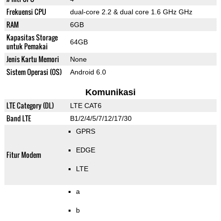
Frekuensi CPU
dual-core 2.2 & dual core 1.6 GHz GHz
RAM
6GB
Kapasitas Storage
64GB
untuk Pemakai
Jenis Kartu Memori
None
Sistem Operasi (OS)
Android 6.0
Komunikasi
LTE Category (DL)
LTE CAT6
Band LTE
B1/2/4/5/7/12/17/30
GPRS
EDGE
Fitur Modem
LTE
a
b