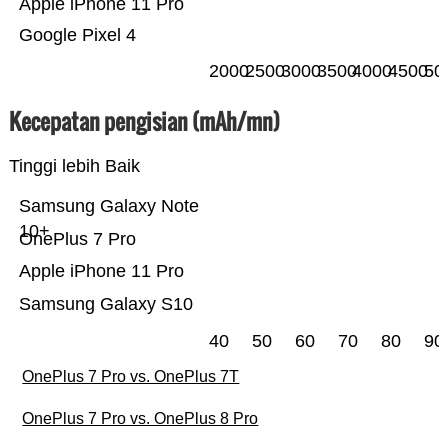
Apple iPhone 11 Pro
Google Pixel 4
2000
2500
3000
3500
4000
4500
50
Kecepatan pengisian (mAh/mn)
Tinggi lebih Baik
Samsung Galaxy Note
10+
OnePlus 7 Pro
Apple iPhone 11 Pro
Samsung Galaxy S10
40
50
60
70
80
90
OnePlus 7 Pro vs. OnePlus 7T
OnePlus 7 Pro vs. OnePlus 8 Pro