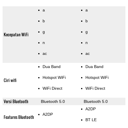
a
a
b
b
g
g
Kecepatan WiFi
n
n
ac
ac
Dua Band
Dua Band
Hotspot WiFi
Hotspot WiFi
Ciri wifi
WiFi Direct
WiFi Direct
Versi Bluetooth
Bluetooth 5.0
Bluetooth 5.0
A2DP
A2DP
Features Bluetooth
BT LE