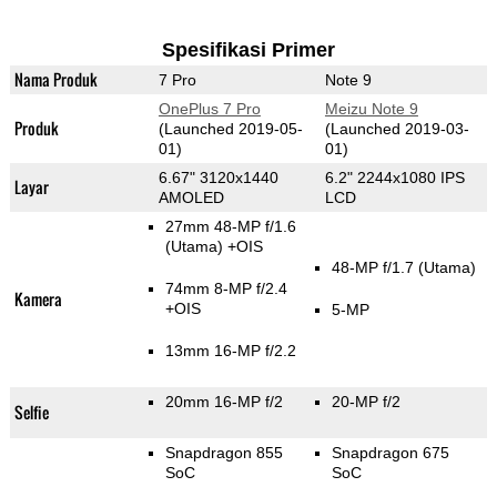
Spesifikasi Primer
Nama Produk
7 Pro
Note 9
OnePlus 7 Pro
Meizu Note 9
Produk
(Launched 2019-05-
(Launched 2019-03-
01)
01)
6.67" 3120x1440
6.2" 2244x1080 IPS
Layar
AMOLED
LCD
27mm 48-MP f/1.6
(Utama)
+OIS
48-MP f/1.7
(Utama)
74mm 8-MP f/2.4
Kamera
+OIS
5-MP
13mm 16-MP f/2.2
20mm 16-MP f/2
20-MP f/2
Selfie
Snapdragon 855
Snapdragon 675
SoC
SoC