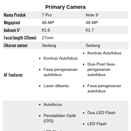
Primary Camera
Nama Produk
7 Pro
Note 9
Megapixel
48-MP
48-MP
bukaan f/
f/1.6
f/1.7
Focal length (35mm)
27mm
Ukuran sensor
Sedang
Sedang
Kontras Autofokus
Kontras Autofokus
Dua-Pixel fasa-
Fasa-pengesanan
pengesanan
AF Features
autofokus
autofokus
Laser dibantu
Fasa-pengesanan
autofokus
Autofocus
Dua LED Flash
Penstabilan Optik
(OIS)
LED Flash