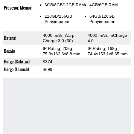
6GB/8GB/12GB RAM
4GB/6GB RAM
Prosesor, Memori
128GB/256GB
64GB/128GB
Penyimpanan
Penyimpanan
4000 mAh, Warp
4000 mAh, mCharge
Baterai
Charge 3.0 (30)
4.0
IP Rating
, 206g
,
IP Rating
, 169g
,
Desain
75.9x162.6x8.8 mm
74.4x153.1x8.65 mm
Harga (Sekitar)
$374
Harga (Launch)
$699