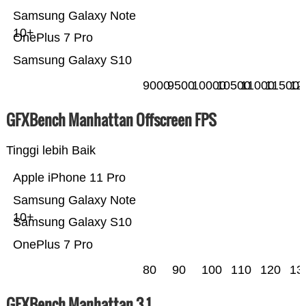
Samsung Galaxy Note
10+
OnePlus 7 Pro
Samsung Galaxy S10
9000
9500
10000
10500
11000
11500
12
GFXBench Manhattan Offscreen FPS
Tinggi lebih Baik
Apple iPhone 11 Pro
Samsung Galaxy Note
10+
Samsung Galaxy S10
OnePlus 7 Pro
80
90
100
110
120
13
GFXBench Manhattan 3.1