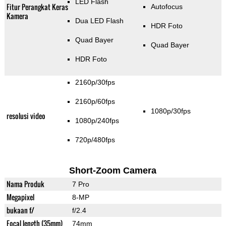
LED Flash
Fitur Perangkat Keras
Autofocus
Kamera
Dua LED Flash
HDR Foto
Quad Bayer
Quad Bayer
HDR Foto
2160p/30fps
2160p/60fps
1080p/30fps
resolusi video
1080p/240fps
720p/480fps
Short-Zoom Camera
Nama Produk
7 Pro
Megapixel
8-MP
bukaan f/
f/2.4
Focal length (35mm)
74mm