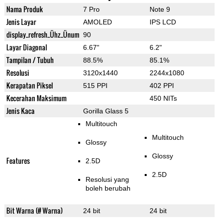
Nama Produk
7 Pro
Note 9
Jenis Layar
AMOLED
IPS LCD
display_refresh_Ühz_Ünum
90
Layar Diagonal
6.67"
6.2"
Tampilan / Tubuh
88.5%
85.1%
Resolusi
3120x1440
2244x1080
Kerapatan Piksel
515 PPI
402 PPI
Kecerahan Maksimum
450 NITs
Jenis Kaca
Gorilla Glass 5
Multitouch
Multitouch
Glossy
Glossy
Features
2.5D
2.5D
Resolusi yang
boleh berubah
Bit Warna (# Warna)
24 bit
24 bit