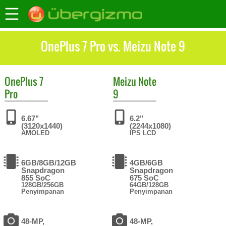
OnePlus 7 Pro vs. Meizu Note 9
OnePlus
7
Meizu
Note
Pro
9
6.67"
6.2"
(3120x1440)
(2244x1080)
AMOLED
IPS LCD
6GB/8GB/12GB
4GB/6GB
Snapdragon
Snapdragon
855 SoC
675 SoC
128GB/256GB
64GB/128GB
Penyimpanan
Penyimpanan
48-MP,
48-MP,