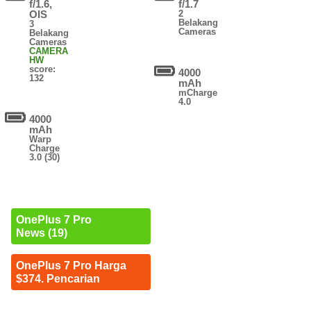
f/1.6,
f/1.7
OIS
2
Belakang
3
Cameras
Belakang
Cameras
CAMERA
HW
score:
4000
132
mAh
mCharge
4.0
4000
mAh
Warp
Charge
3.0 (30)
OnePlus 7 Pro
News (19)
OnePlus 7 Pro Harga
$374. Pencarian