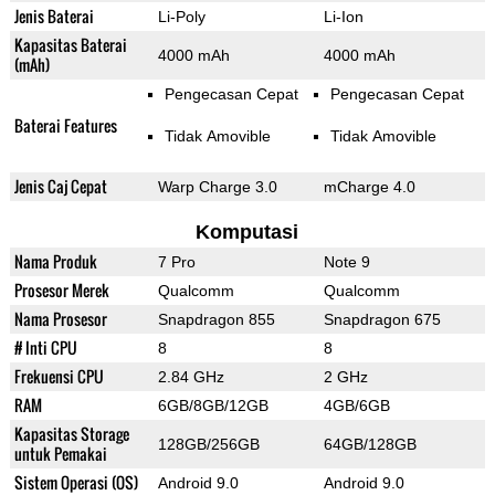
Jenis Baterai
Li-Poly
Li-Ion
Kapasitas Baterai
4000 mAh
4000 mAh
(mAh)
Pengecasan Cepat
Pengecasan Cepat
Baterai Features
Tidak Amovible
Tidak Amovible
Jenis Caj Cepat
Warp Charge 3.0
mCharge 4.0
Komputasi
Nama Produk
7 Pro
Note 9
Prosesor Merek
Qualcomm
Qualcomm
Nama Prosesor
Snapdragon 855
Snapdragon 675
# Inti CPU
8
8
Frekuensi CPU
2.84 GHz
2 GHz
RAM
6GB/8GB/12GB
4GB/6GB
Kapasitas Storage
128GB/256GB
64GB/128GB
untuk Pemakai
Sistem Operasi (OS)
Android 9.0
Android 9.0