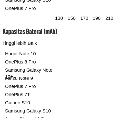
Samsung Galaxy S10
OnePlus 7 Pro
130
150
170
190
210
Kapasitas Baterai (mAh)
Tinggi lebih Baik
Honor Note 10
OnePlus 8 Pro
Samsung Galaxy Note
10+
Meizu Note 9
OnePlus 7 Pro
OnePlus 7T
Gionee S10
Samsung Galaxy S10