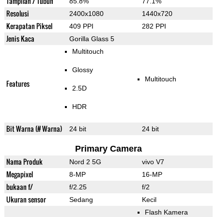
Tampilan / Tubuh
85.8%
77.1%
Resolusi
2400x1080
1440x720
Kerapatan Piksel
409 PPI
282 PPI
Jenis Kaca
Gorilla Glass 5
Multitouch
Glossy
Multitouch
Features
2.5D
HDR
Bit Warna (# Warna)
24 bit
24 bit
Primary Camera
Nama Produk
Nord 2 5G
vivo V7
Megapixel
8-MP
16-MP
bukaan f/
f/2.25
f/2
Ukuran sensor
Sedang
Kecil
Flash Kamera