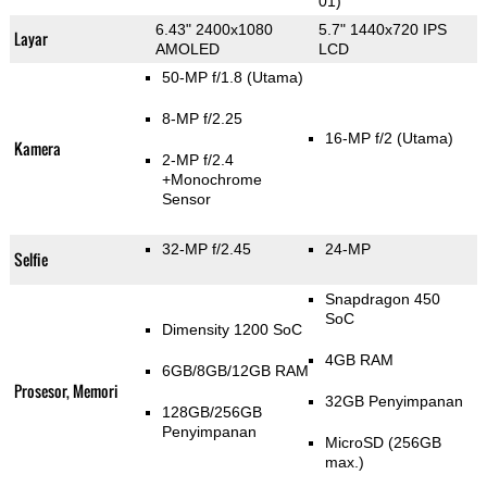
01)
6.43" 2400x1080
5.7" 1440x720 IPS
Layar
AMOLED
LCD
50-MP f/1.8
(Utama)
8-MP f/2.25
16-MP f/2
(Utama)
Kamera
2-MP f/2.4
+Monochrome
Sensor
32-MP f/2.45
24-MP
Selfie
Snapdragon 450
SoC
Dimensity 1200 SoC
4GB RAM
6GB/8GB/12GB RAM
Prosesor, Memori
32GB Penyimpanan
128GB/256GB
Penyimpanan
MicroSD (256GB
max.)