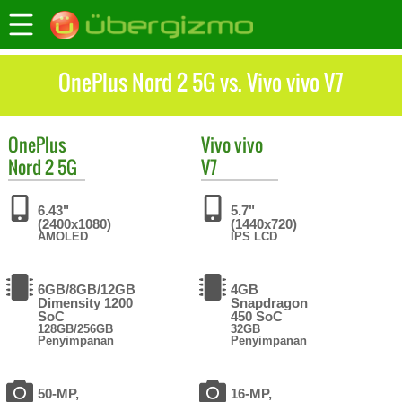
OnePlus Nord 2 5G vs. Vivo vivo V7
OnePlus
Vivo
vivo
Nord 2 5G
V7
6.43"
5.7"
(2400x1080)
(1440x720)
AMOLED
IPS LCD
6GB/8GB/12GB
4GB
Dimensity 1200
Snapdragon
SoC
450 SoC
128GB/256GB
32GB
Penyimpanan
Penyimpanan
50-MP,
16-MP,