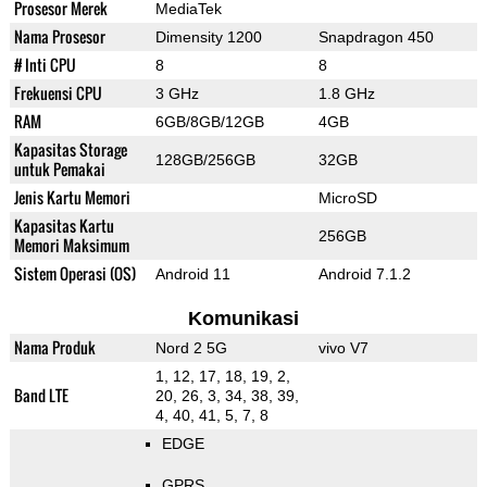
Prosesor Merek
MediaTek
Nama Prosesor
Dimensity 1200
Snapdragon 450
# Inti CPU
8
8
Frekuensi CPU
3 GHz
1.8 GHz
RAM
6GB/8GB/12GB
4GB
Kapasitas Storage
128GB/256GB
32GB
untuk Pemakai
Jenis Kartu Memori
MicroSD
Kapasitas Kartu
256GB
Memori Maksimum
Sistem Operasi (OS)
Android 11
Android 7.1.2
Komunikasi
Nama Produk
Nord 2 5G
vivo V7
1, 12, 17, 18, 19, 2,
Band LTE
20, 26, 3, 34, 38, 39,
4, 40, 41, 5, 7, 8
EDGE
GPRS