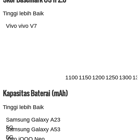
Tinggi lebih Baik
Vivo vivo V7
1100
1150
1200
1250
1300
13
Kapasitas Baterai (mAh)
Tinggi lebih Baik
Samsung Galaxy A23
5G
Samsung Galaxy A53
5G
Vivo iQOO Neo