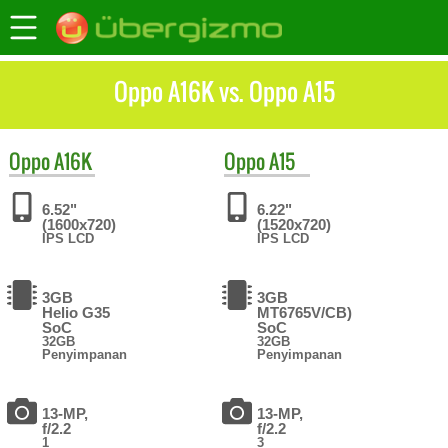
Oppo A16K vs. Oppo A15
Oppo
A16K
Oppo
A15
6.52"
6.22"
(1600x720)
(1520x720)
IPS LCD
IPS LCD
3GB
3GB
Helio G35
MT6765V/CB)
SoC
SoC
32GB
32GB
Penyimpanan
Penyimpanan
13-MP,
13-MP,
f/2.2
f/2.2
1
3