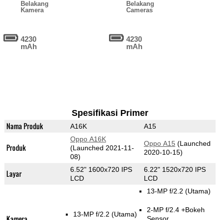
Belakang
Belakang
Kamera
Cameras
4230
4230
mAh
mAh
Spesifikasi Primer
Nama Produk
A16K
A15
Oppo A16K
Oppo A15
(Launched
Produk
(Launched 2021-11-
2020-10-15)
08)
6.52" 1600x720 IPS
6.22" 1520x720 IPS
Layar
LCD
LCD
13-MP f/2.2
(Utama)
2-MP f/2.4
+Bokeh
13-MP f/2.2
(Utama)
Kamera
Sensor