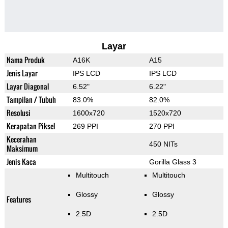
Layar
Nama Produk
A16K
A15
Jenis Layar
IPS LCD
IPS LCD
Layar Diagonal
6.52"
6.22"
Tampilan / Tubuh
83.0%
82.0%
Resolusi
1600x720
1520x720
Kerapatan Piksel
269 PPI
270 PPI
Kecerahan
450 NITs
Maksimum
Jenis Kaca
Gorilla Glass 3
Multitouch
Multitouch
Glossy
Glossy
Features
2.5D
2.5D