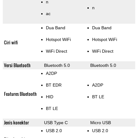
n
n
ac
Dua Band
Dua Band
Hotspot WiFi
Hotspot WiFi
Ciri wifi
WiFi Direct
WiFi Direct
Versi Bluetooth
Bluetooth 5.0
Bluetooth 5.0
A2DP
BT EDR
A2DP
Features Bluetooth
HID
BT LE
BT LE
Jenis konektor
USB Type C
Micro USB
USB 2.0
USB 2.0