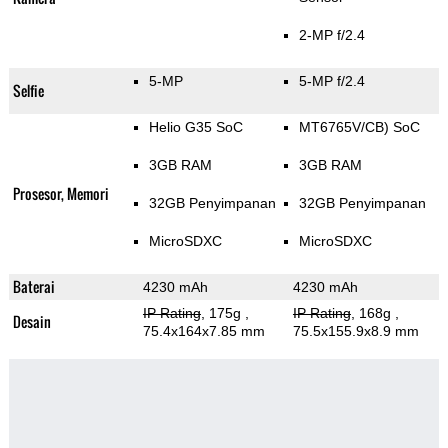
2-MP f/2.4
5-MP
5-MP f/2.4
Selfie
Helio G35 SoC
MT6765V/CB) SoC
3GB RAM
3GB RAM
Prosesor, Memori
32GB Penyimpanan
32GB Penyimpanan
MicroSDXC
MicroSDXC
Baterai
4230 mAh
4230 mAh
IP Rating
, 175g
,
IP Rating
, 168g
,
Desain
75.4x164x7.85 mm
75.5x155.9x8.9 mm