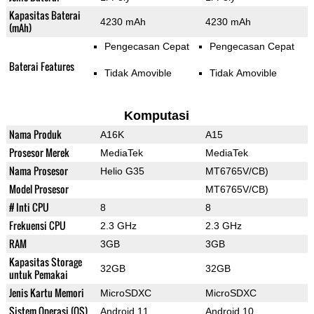
Kapasitas Baterai
4230 mAh
4230 mAh
(mAh)
Pengecasan Cepat
Pengecasan Cepat
Baterai Features
Tidak Amovible
Tidak Amovible
Komputasi
Nama Produk
A16K
A15
Prosesor Merek
MediaTek
MediaTek
Nama Prosesor
Helio G35
MT6765V/CB)
Model Prosesor
MT6765V/CB)
# Inti CPU
8
8
Frekuensi CPU
2.3 GHz
2.3 GHz
RAM
3GB
3GB
Kapasitas Storage
32GB
32GB
untuk Pemakai
Jenis Kartu Memori
MicroSDXC
MicroSDXC
Sistem Operasi (OS)
Android 11
Android 10