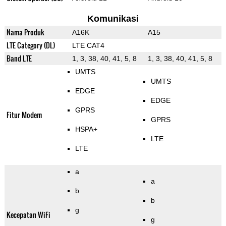
Komunikasi
Nama Produk
A16K
A15
LTE Category (DL)
LTE CAT4
Band LTE
1, 3, 38, 40, 41, 5, 8
1, 3, 38, 40, 41, 5, 8
UMTS
UMTS
EDGE
EDGE
GPRS
Fitur Modem
GPRS
HSPA+
LTE
LTE
a
a
b
b
g
Kecepatan WiFi
g