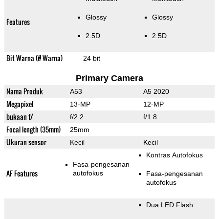
Glossy
Glossy
Features
2.5D
2.5D
Bit Warna (# Warna)
24 bit
Primary Camera
Nama Produk
A53
A5 2020
Megapixel
13-MP
12-MP
bukaan f/
f/2.2
f/1.8
Focal length (35mm)
25mm
Ukuran sensor
Kecil
Kecil
Kontras Autofokus
Fasa-pengesanan
AF Features
autofokus
Fasa-pengesanan
autofokus
Dua LED Flash