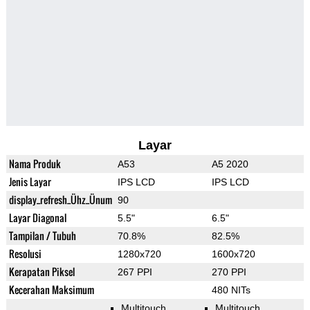
Layar
Nama Produk
A53
A5 2020
Jenis Layar
IPS LCD
IPS LCD
display_refresh_Ühz_Ünum
90
Layar Diagonal
5.5"
6.5"
Tampilan / Tubuh
70.8%
82.5%
Resolusi
1280x720
1600x720
Kerapatan Piksel
267 PPI
270 PPI
Kecerahan Maksimum
480 NITs
Multitouch
Multitouch