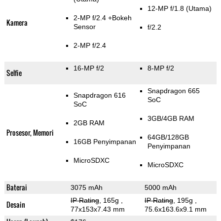
12-MP f/1.8
(Utama)
2-MP f/2.4
+Bokeh
Kamera
Sensor
f/2.2
2-MP f/2.4
16-MP f/2
8-MP f/2
Selfie
Snapdragon 665
Snapdragon 616
SoC
SoC
3GB/4GB RAM
2GB RAM
Prosesor, Memori
64GB/128GB
16GB Penyimpanan
Penyimpanan
MicroSDXC
MicroSDXC
Baterai
3075 mAh
5000 mAh
IP Rating
, 165g
,
IP Rating
, 195g
,
Desain
77x153x7.43 mm
75.6x163.6x9.1 mm