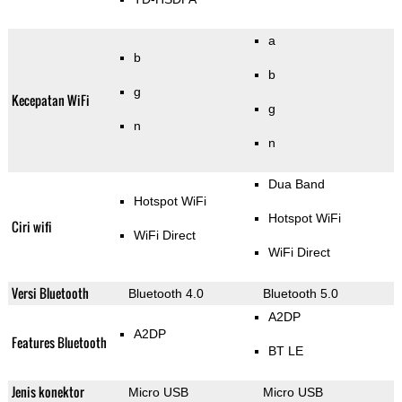
a
b
b
g
Kecepatan WiFi
g
n
n
Dua Band
Hotspot WiFi
Hotspot WiFi
Ciri wifi
WiFi Direct
WiFi Direct
Versi Bluetooth
Bluetooth 4.0
Bluetooth 5.0
A2DP
A2DP
Features Bluetooth
BT LE
Jenis konektor
Micro USB
Micro USB