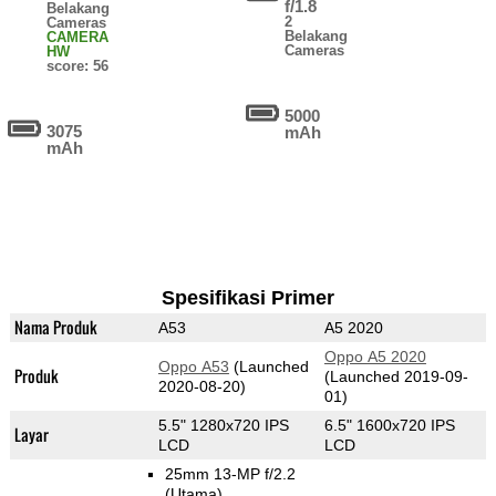
f/1.8
Belakang
2
Cameras
Belakang
CAMERA
Cameras
HW
score: 56
5000
3075
mAh
mAh
Spesifikasi Primer
Nama Produk
A53
A5 2020
Oppo A5 2020
Oppo A53
(Launched
Produk
(Launched 2019-09-
2020-08-20)
01)
5.5" 1280x720 IPS
6.5" 1600x720 IPS
Layar
LCD
LCD
25mm 13-MP f/2.2
(Utama)