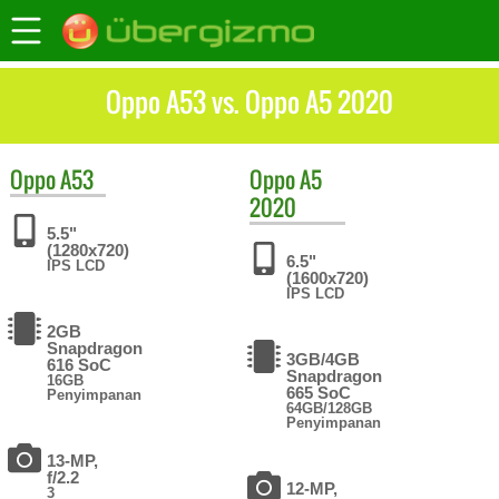
Oppo A53 vs. Oppo A5 2020
Oppo
A53
Oppo
A5
2020
5.5"
(1280x720)
6.5"
IPS LCD
(1600x720)
IPS LCD
2GB
Snapdragon
3GB/4GB
616 SoC
Snapdragon
16GB
665 SoC
Penyimpanan
64GB/128GB
Penyimpanan
13-MP,
f/2.2
12-MP,
3