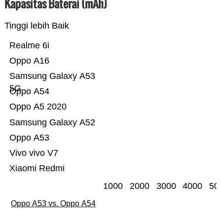
Kapasitas Baterai (mAh)
Tinggi lebih Baik
Realme 6i
Oppo A16
Samsung Galaxy A53
5G
Oppo A54
Oppo A5 2020
Samsung Galaxy A52
Oppo A53
Vivo vivo V7
Xiaomi Redmi
1000
2000
3000
4000
50
Oppo A53 vs. Oppo A54