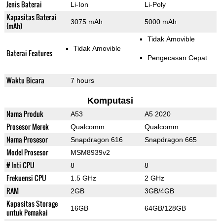
Jenis Baterai
Li-Ion
Li-Poly
Kapasitas Baterai
3075 mAh
5000 mAh
(mAh)
Tidak Amovible
Tidak Amovible
Baterai Features
Pengecasan Cepat
Waktu Bicara
7 hours
Komputasi
Nama Produk
A53
A5 2020
Prosesor Merek
Qualcomm
Qualcomm
Nama Prosesor
Snapdragon 616
Snapdragon 665
Model Prosesor
MSM8939v2
# Inti CPU
8
8
Frekuensi CPU
1.5 GHz
2 GHz
RAM
2GB
3GB/4GB
Kapasitas Storage
16GB
64GB/128GB
untuk Pemakai