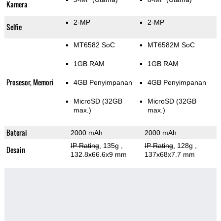
Kamera
2-MP
2-MP
Selfie
MT6582 SoC
MT6582M SoC
1GB RAM
1GB RAM
Prosesor, Memori
4GB Penyimpanan
4GB Penyimpanan
MicroSD (32GB
MicroSD (32GB
max.)
max.)
Baterai
2000 mAh
2000 mAh
IP Rating
, 135g
,
IP Rating
, 128g
,
Desain
132.8x66.6x9 mm
137x68x7.7 mm