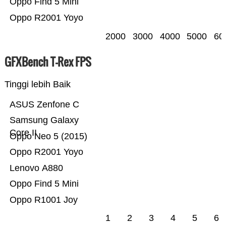
Oppo Find 5 Mini
Oppo R2001 Yoyo
2000
3000
4000
5000
60
GFXBench T-Rex FPS
Tinggi lebih Baik
ASUS Zenfone C
Samsung Galaxy
Core II
Oppo Neo 5 (2015)
Oppo R2001 Yoyo
Lenovo A880
Oppo Find 5 Mini
Oppo R1001 Joy
1
2
3
4
5
6