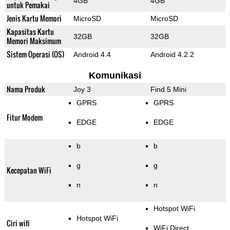
4GB
4GB
untuk Pemakai
Jenis Kartu Memori
MicroSD
MicroSD
Kapasitas Kartu
32GB
32GB
Memori Maksimum
Sistem Operasi (OS)
Android 4.4
Android 4.2.2
Komunikasi
Nama Produk
Joy 3
Find 5 Mini
GPRS
GPRS
Fitur Modem
EDGE
EDGE
b
b
g
g
Kecepatan WiFi
n
n
Hotspot WiFi
Hotspot WiFi
Ciri wifi
WiFi Direct