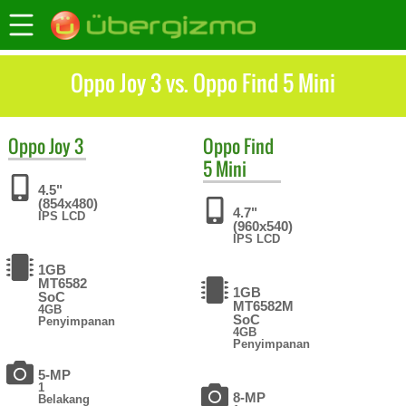
Oppo Joy 3 vs. Oppo Find 5 Mini
Oppo
Joy 3
Oppo
Find
5 Mini
4.5"
(854x480)
4.7"
IPS LCD
(960x540)
IPS LCD
1GB
MT6582
1GB
SoC
MT6582M
4GB
SoC
Penyimpanan
4GB
Penyimpanan
5-MP
1
8-MP
Belakang