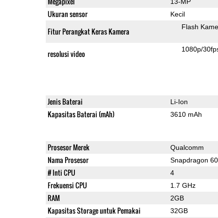
Megapixel
13-MP
Ukuran sensor
Kecil
Flash Kame
Fitur Perangkat Keras Kamera
1080p/30fp
resolusi video
Jenis Baterai
Li-Ion
Kapasitas Baterai (mAh)
3610 mAh
Prosesor Merek
Qualcomm
Nama Prosesor
Snapdragon 6
# Inti CPU
4
Frekuensi CPU
1.7 GHz
RAM
2GB
Kapasitas Storage untuk Pemakai
32GB