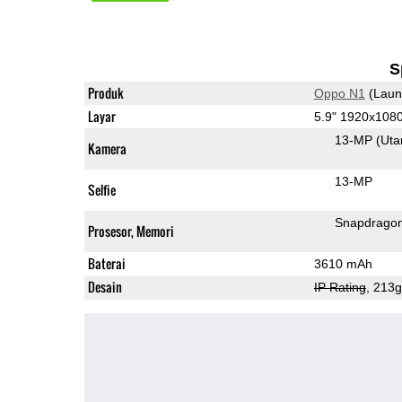
S
Produk
Oppo N1
(Laun
Layar
5.9" 1920x108
13-MP
(Ut
Kamera
13-MP
Selfie
Snapdrago
Prosesor, Memori
Baterai
3610 mAh
Desain
IP Rating
, 213