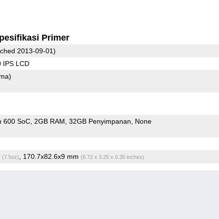
pesifikasi Primer
ched 2013-09-01)
0 IPS LCD
ama)
n 600 SoC
2GB RAM
32GB Penyimpanan
None
g
, 170.7x82.6x9 mm
(7.5oz)
(6.72 x 3.25 x 0.35 inches)