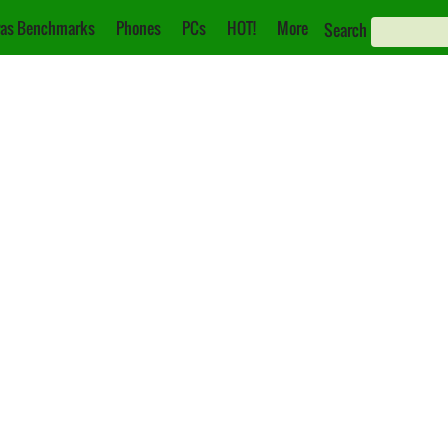
as Benchmarks
Phones
PCs
HOT!
More
Search