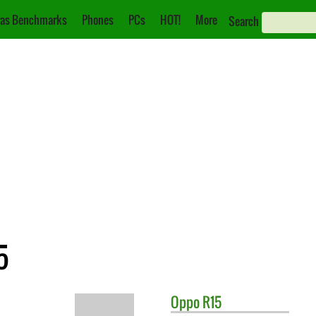
as Benchmarks
Phones
PCs
HOT!
More
Search
5
Oppo
R15