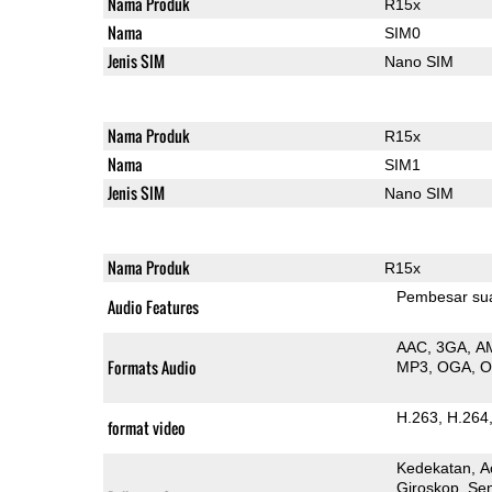
Nama Produk
R15x
Nama
SIM0
Jenis SIM
Nano SIM
Nama Produk
R15x
Nama
SIM1
Jenis SIM
Nano SIM
Nama Produk
R15x
Pembesar su
Audio Features
AAC
3GA
A
Formats Audio
MP3
OGA
H.263
H.264
format video
Kedekatan
A
Giroskop
Sen