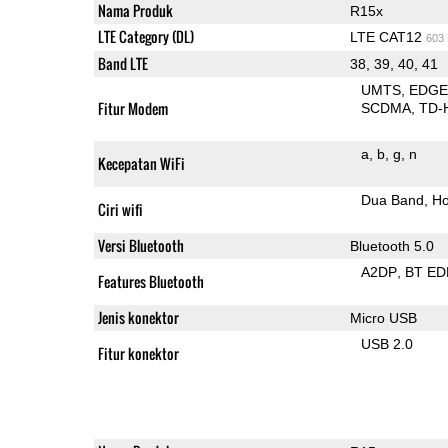
Nama Produk
R15x
LTE Category (DL)
LTE CAT12
603
Band LTE
38, 39, 40, 41
UMTS
EDG
Fitur Modem
SCDMA
TD-
a
b
g
n
Kecepatan WiFi
Dua Band
Ho
Ciri wifi
Versi Bluetooth
Bluetooth 5.0
A2DP
BT ED
Features Bluetooth
Jenis konektor
Micro USB
USB 2.0
Fitur konektor