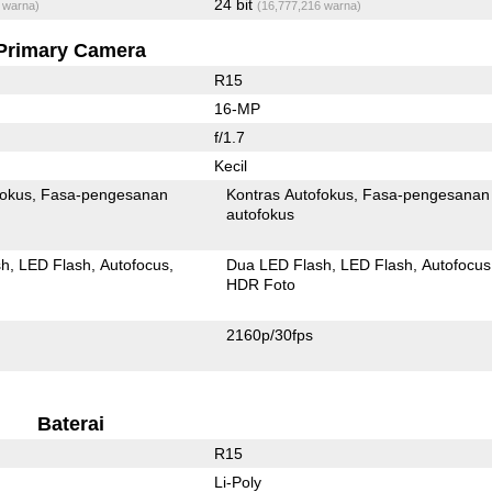
24 bit
 warna)
(16,777,216 warna)
Primary Camera
R15
16-MP
f/1.7
Kecil
fokus
Fasa-pengesanan
Kontras Autofokus
Fasa-pengesanan
autofokus
sh
LED Flash
Autofocus
Dua LED Flash
LED Flash
Autofocus
HDR Foto
2160p/30fps
Baterai
R15
Li-Poly