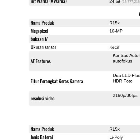
Bit Warna (# Warna)
24 bit
(16,777,216
Nama Produk
R15x
Megapixel
16-MP
bukaan f/
Ukuran sensor
Kecil
Kontras Auto
AF Features
autofokus
Dua LED Fla
Fitur Perangkat Keras Kamera
HDR Foto
2160p/30fps
resolusi video
Nama Produk
R15x
Jenis Baterai
Li-Poly