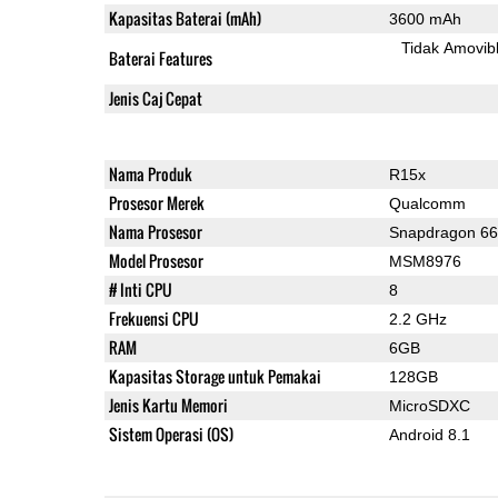
Kapasitas Baterai (mAh)
3600 mAh
Tidak Amovib
Baterai Features
Jenis Caj Cepat
Nama Produk
R15x
Prosesor Merek
Qualcomm
Nama Prosesor
Snapdragon 6
Model Prosesor
MSM8976
# Inti CPU
8
Frekuensi CPU
2.2 GHz
RAM
6GB
Kapasitas Storage untuk Pemakai
128GB
Jenis Kartu Memori
MicroSDXC
Sistem Operasi (OS)
Android 8.1