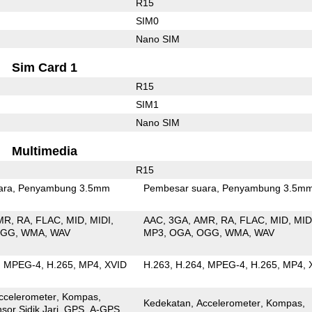
R15
SIM0
Nano SIM
Sim Card 1
R15
SIM1
Nano SIM
Multimedia
R15
ara
Penyambung 3.5mm
Pembesar suara
Penyambung 3.5m
MR
RA
FLAC
MID
MIDI
AAC
3GA
AMR
RA
FLAC
MID
MID
OGG
WMA
WAV
MP3
OGA
OGG
WMA
WAV
MPEG-4
H.265
MP4
XVID
H.263
H.264
MPEG-4
H.265
MP4
ccelerometer
Kompas
Kedekatan
Accelerometer
Kompas
sor Sidik Jari
GPS
A-GPS