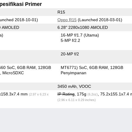
pesifikasi Primer
R15
unched 2018-10-01)
Oppo R15
(Launched 2018-03-01)
80 AMOLED
6.28" 2280x1080 AMOLED
a)
16-MP f/1.7
(Utama)
5-MP f/2.2
20-MP f/2
660 SoC
6GB RAM
128GB
MT6771) SoC
6GB RAM
128GB
n
MicroSDXC
Penyimpanan
3450 mAh, VOOC
5x158.3x7.4 mm
IP Rating
, 175g
, 75.2x155.1x7.4
(2.97 x 6.23 x
(6.2oz)
(2.96 x 6.11 x 0.29 inches)