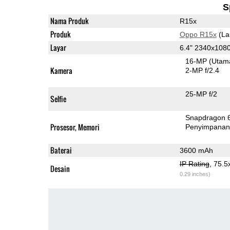
S
Nama Produk
R15x
Produk
Oppo R15x
(La
Layar
6.4" 2340x10
16-MP
(Utam
Kamera
2-MP f/2.4
25-MP f/2
Selfie
Snapdragon 
Prosesor, Memori
Penyimpana
Baterai
3600 mAh
IP Rating
, 75.
Desain
0.29 inches)