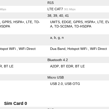
R15
LTE CAT7
 Mbps
301 Mbps
38, 39, 40, 41
E
GPRS
HSPA+
LTE
TD-
UMTS
EDGE
GPRS
HSPA+
LTE
E
HSDPA
A
TD-SCDMA
TD-HSDPA
a
b
g
n
tspot WiFi
WiFi Direct
Dua Band
Hotspot WiFi
WiFi Direct
Bluetooth 4.2
R
BT LE
A2DP
BT EDR
BT LE
Micro USB
USB 2.0
USB OTG
Sim Card 0