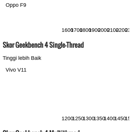
Oppo F9
1600
1700
1800
1900
2000
2100
2200
23
Skor Geekbench 4 Single-Thread
Tinggi lebih Baik
Vivo V11
1200
1250
1300
1350
1400
1450
15