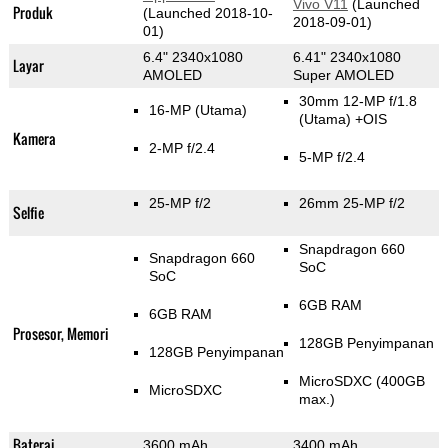
Vivo V11
(Launched
Produk
(Launched 2018-10-
2018-09-01)
01)
6.4" 2340x1080
6.41" 2340x1080
Layar
AMOLED
Super AMOLED
30mm 12-MP f/1.8
16-MP
(Utama)
(Utama)
+OIS
Kamera
2-MP f/2.4
5-MP f/2.4
25-MP f/2
26mm 25-MP f/2
Selfie
Snapdragon 660
Snapdragon 660
SoC
SoC
6GB RAM
6GB RAM
Prosesor, Memori
128GB Penyimpanan
128GB Penyimpanan
MicroSDXC (400GB
MicroSDXC
max.)
Baterai
3600 mAh
3400 mAh,