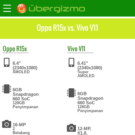
Oppo R15x vs. Vivo V11
Oppo
R15x
Vivo
V11
6.4"
6.41"
(2340x1080)
(2340x1080)
AMOLED
Super
AMOLED
6GB
6GB
Snapdragon
Snapdragon
660 SoC
660 SoC
128GB
Penyimpanan
128GB
Penyimpanan
16-MP
12-MP,
2
Belakang
f/1.8,