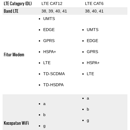
LTE Category (DL)
LTE CAT12
LTE CAT6
Band LTE
38, 39, 40, 41
38, 40, 41
UMTS
EDGE
UMTS
GPRS
EDGE
HSPA+
GPRS
Fitur Modem
LTE
HSPA+
TD-SCDMA
LTE
TD-HSDPA
a
a
b
b
g
Kecepatan WiFi
g