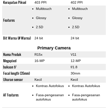
Kerapatan Piksel
403 PPI
402 PPI
Multitouch
Multitouch
Glossy
Glossy
Features
2.5D
2.5D
Bit Warna (# Warna)
24 bit
24 bit
Primary Camera
Nama Produk
R15x
V11
Megapixel
16-MP
12-MP
bukaan f/
f/1.8
Focal length (35mm)
30mm
Ukuran sensor
Kecil
Kecil
Kontras Autofokus
Kontras Autofokus
AF Features
Fasa-pengesanan
Fasa-pengesanan
autofokus
autofokus