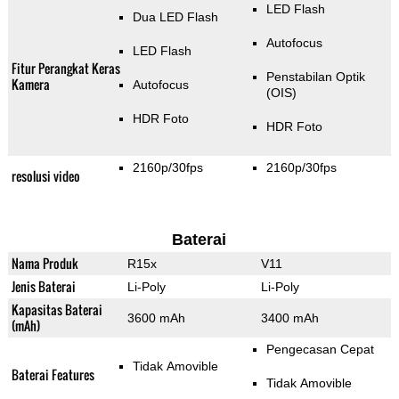
LED Flash
Dua LED Flash
Autofocus
LED Flash
Fitur Perangkat Keras
Penstabilan Optik
Kamera
Autofocus
(OIS)
HDR Foto
HDR Foto
2160p/30fps
2160p/30fps
resolusi video
Baterai
Nama Produk
R15x
V11
Jenis Baterai
Li-Poly
Li-Poly
Kapasitas Baterai
3600 mAh
3400 mAh
(mAh)
Pengecasan Cepat
Tidak Amovible
Baterai Features
Tidak Amovible