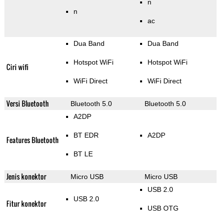
n
n
ac
Dua Band
Dua Band
Hotspot WiFi
Hotspot WiFi
Ciri wifi
WiFi Direct
WiFi Direct
Versi Bluetooth
Bluetooth 5.0
Bluetooth 5.0
A2DP
BT EDR
A2DP
Features Bluetooth
BT LE
Jenis konektor
Micro USB
Micro USB
USB 2.0
USB 2.0
Fitur konektor
USB OTG