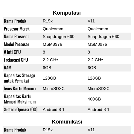
Komputasi
Nama Produk
R15x
V11
Prosesor Merek
Qualcomm
Qualcomm
Nama Prosesor
Snapdragon 660
Snapdragon 660
Model Prosesor
MSM8976
MSM8976
# Inti CPU
8
8
Frekuensi CPU
2.2 GHz
2.2 GHz
RAM
6GB
6GB
Kapasitas Storage
128GB
128GB
untuk Pemakai
Jenis Kartu Memori
MicroSDXC
MicroSDXC
Kapasitas Kartu
400GB
Memori Maksimum
Sistem Operasi (OS)
Android 8.1
Android 8.1
Komunikasi
Nama Produk
R15x
V11