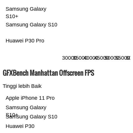
Samsung Galaxy
S10+
Samsung Galaxy S10
Huawei P30 Pro
30000
35000
40000
45000
50000
55000
60
GFXBench Manhattan Offscreen FPS
Tinggi lebih Baik
Apple iPhone 11 Pro
Samsung Galaxy
S10+
Samsung Galaxy S10
Huawei P30