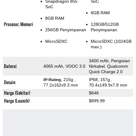
Snapdragon 855
SoC
SoC
8GB RAM
8GB RAM
Prosesor, Memori
128GB/512GB
256GB Penyimpanan
Penyimpanan
MicroSDXC
MicroSDXC (1024GB
max.)
3400 mAh, Pengisian
Baterai
4065 mAh, VOOC 3.0
Nirkabel, Qualcomm
Quick Charge 2.0
IP Rating
, 215g
,
IP68, 157g
,
Desain
77.2x162x9.3 mm
70.4x149.9x7.8 mm
Harga (Sekitar)
$648
Harga (Launch)
$899.99