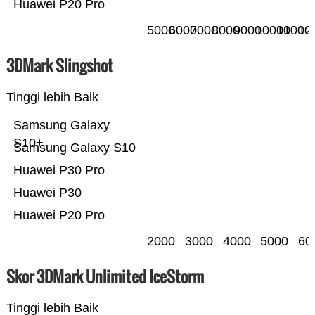
Huawei P20 Pro
5000
6000
7000
8000
9000
10000
11000
12
3DMark Slingshot
Tinggi lebih Baik
Samsung Galaxy
S10+
Samsung Galaxy S10
Huawei P30 Pro
Huawei P30
Huawei P20 Pro
2000
3000
4000
5000
60
Skor 3DMark Unlimited IceStorm
Tinggi lebih Baik