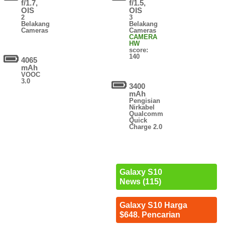
f/1.7,
f/1.5,
OIS
OIS
2
3
Belakang
Belakang
Cameras
Cameras
CAMERA
HW
score:
140
4065
mAh
VOOC
3.0
3400
mAh
Pengisian
Nirkabel
Qualcomm
Quick
Charge 2.0
Galaxy S10
News (115)
Galaxy S10 Harga
$648. Pencarian