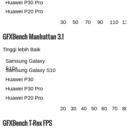
Huawei P30 Pro
Huawei P20 Pro
30
50
70
90
110
13
GFXBench Manhattan 3.1
Tinggi lebih Baik
Samsung Galaxy
S10+
Samsung Galaxy S10
Huawei P30
Huawei P30 Pro
Huawei P20 Pro
20
30
40
50
60
70
80
GFXBench T-Rex FPS