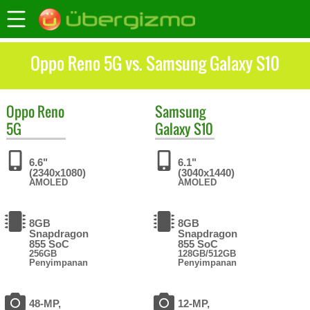
Oppo Reno 5G vs. Samsung Galaxy S10
Oppo
Reno
Samsung
5G
Galaxy S10
6.6"
6.1"
(2340x1080)
(3040x1440)
AMOLED
AMOLED
8GB
8GB
Snapdragon
Snapdragon
855 SoC
855 SoC
256GB
128GB/512GB
Penyimpanan
Penyimpanan
48-MP,
12-MP,