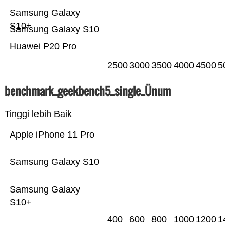
Samsung Galaxy
S10+
Samsung Galaxy S10
Huawei P20 Pro
2500
3000
3500
4000
4500
50
benchmark_geekbench5_single_Ünum
Tinggi lebih Baik
Apple iPhone 11 Pro
Samsung Galaxy S10
Samsung Galaxy
S10+
400
600
800
1000
1200
14