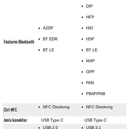
DIP
HFP
A2DP
HID
BT EDR
HSP
Features Bluetooth
BT LE
BT LE
MAP
OPP
PAN
PBAP/PAB
NFC Disokong
NFC Disokong
Ciri NFC
Jenis konektor
USB Type C
USB Type C
USB 2.0
USB 3.1