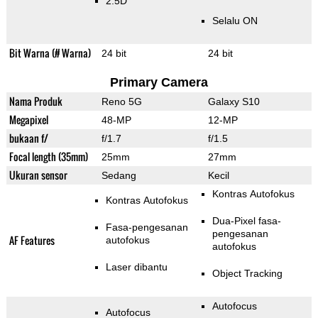
2.5D
Selalu ON
Bit Warna (# Warna)
24 bit
24 bit
Primary Camera
Nama Produk
Reno 5G
Galaxy S10
Megapixel
48-MP
12-MP
bukaan f/
f/1.7
f/1.5
Focal length (35mm)
25mm
27mm
Ukuran sensor
Sedang
Kecil
Kontras Autofokus
Kontras Autofokus
Dua-Pixel fasa-
Fasa-pengesanan
pengesanan
AF Features
autofokus
autofokus
Laser dibantu
Object Tracking
Autofocus
Autofocus