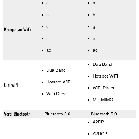
a
a
b
b
g
g
Kecepatan WiFi
n
n
ac
ac
Dua Band
Dua Band
Hotspot WiFi
Hotspot WiFi
Ciri wifi
WiFi Direct
WiFi Direct
MU-MIMO
Versi Bluetooth
Bluetooth 5.0
Bluetooth 5.0
A2DP
AVRCP