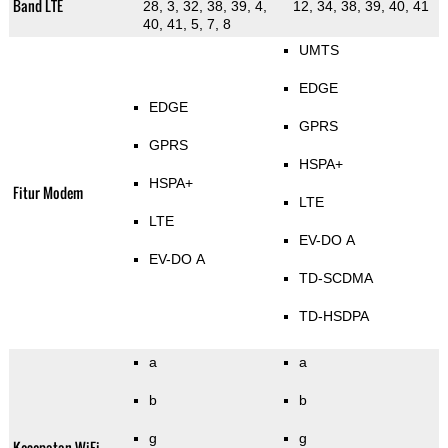
Band LTE
28, 3, 32, 38, 39, 4,
12, 34, 38, 39, 40, 41
40, 41, 5, 7, 8
UMTS
EDGE
EDGE
GPRS
GPRS
HSPA+
HSPA+
Fitur Modem
LTE
LTE
EV-DO A
EV-DO A
TD-SCDMA
TD-HSDPA
a
a
b
b
g
g
Kecepatan WiFi