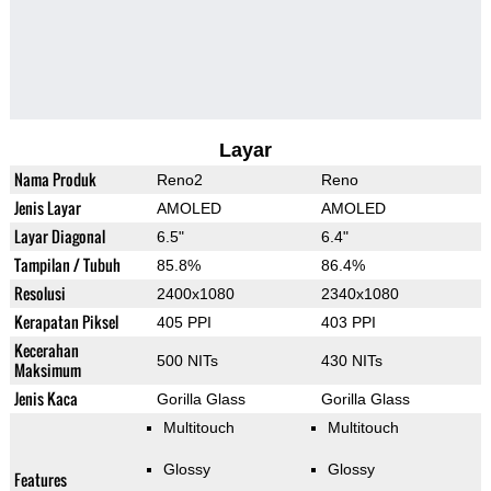
Layar
Nama Produk
Reno2
Reno
Jenis Layar
AMOLED
AMOLED
Layar Diagonal
6.5"
6.4"
Tampilan / Tubuh
85.8%
86.4%
Resolusi
2400x1080
2340x1080
Kerapatan Piksel
405 PPI
403 PPI
Kecerahan
500 NITs
430 NITs
Maksimum
Jenis Kaca
Gorilla Glass
Gorilla Glass
Multitouch
Multitouch
Glossy
Glossy
Features