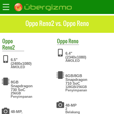
Oppo Reno2 vs. Oppo Reno
Oppo
Oppo
Reno
Reno2
6.4"
(2340x1080)
6.5"
AMOLED
(2400x1080)
AMOLED
6GB/8GB
Snapdragon
8GB
710 SoC
Snapdragon
128GB/256GB
730 SoC
Penyimpanan
256GB
Penyimpanan
48-MP
2
48-MP,
Belakang