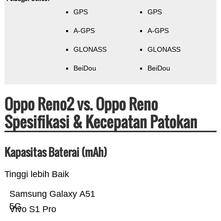
GPS
GPS
A-GPS
A-GPS
GLONASS
GLONASS
BeiDou
BeiDou
Oppo Reno2 vs. Oppo Reno
Spesifikasi & Kecepatan Patokan
Kapasitas Baterai (mAh)
Tinggi lebih Baik
Samsung Galaxy A51
5G
Vivo S1 Pro