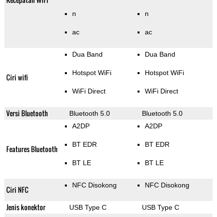
n
n
ac
ac
Dua Band
Dua Band
Hotspot WiFi
Hotspot WiFi
Ciri wifi
WiFi Direct
WiFi Direct
Versi Bluetooth
Bluetooth 5.0
Bluetooth 5.0
A2DP
A2DP
BT EDR
BT EDR
Features Bluetooth
BT LE
BT LE
NFC Disokong
NFC Disokong
Ciri NFC
Jenis konektor
USB Type C
USB Type C