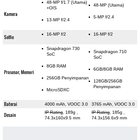
48-MP f/1.7
(Utama)
48-MP
(Utama)
+OIS
Kamera
5-MP f/2.4
13-MP f/2.4
16-MP f/2
16-MP f/2
Selfie
Snapdragon 730
Snapdragon 710
SoC
SoC
8GB RAM
6GB/8GB RAM
Prosesor, Memori
256GB Penyimpanan
128GB/256GB
Penyimpanan
MicroSDXC
Baterai
4000 mAh, VOOC 3.0
3765 mAh, VOOC 3.0
IP Rating
, 189g
,
IP Rating
, 185g
,
Desain
74.3x160x9.5 mm
74.3x156.6x9 mm