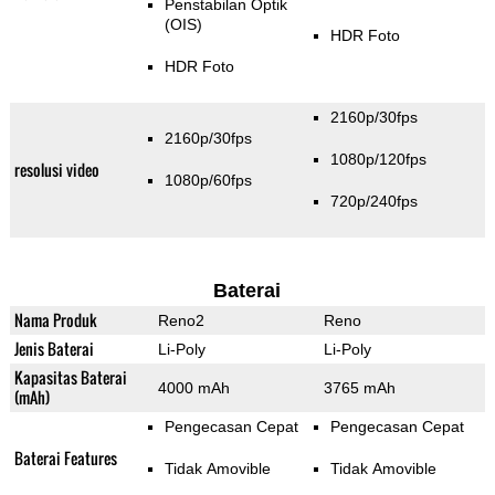
Penstabilan Optik
(OIS)
HDR Foto
HDR Foto
2160p/30fps
2160p/30fps
1080p/120fps
resolusi video
1080p/60fps
720p/240fps
Baterai
Nama Produk
Reno2
Reno
Jenis Baterai
Li-Poly
Li-Poly
Kapasitas Baterai
4000 mAh
3765 mAh
(mAh)
Pengecasan Cepat
Pengecasan Cepat
Baterai Features
Tidak Amovible
Tidak Amovible