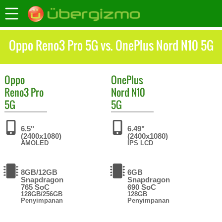
Oppo Reno3 Pro 5G vs. OnePlus Nord N10 5G
Oppo
OnePlus
Reno3 Pro
Nord N10
5G
5G
6.5"
6.49"
(2400x1080)
(2400x1080)
AMOLED
IPS LCD
8GB/12GB
6GB
Snapdragon
Snapdragon
765 SoC
690 SoC
128GB/256GB
128GB
Penyimpanan
Penyimpanan