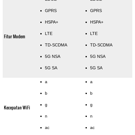
GPRS
GPRS
HSPA+
HSPA+
LTE
LTE
Fitur Modem
TD-SCDMA
TD-SCDMA
5G NSA
5G NSA
5G SA
5G SA
a
a
b
b
g
g
Kecepatan WiFi
n
n
ac
ac