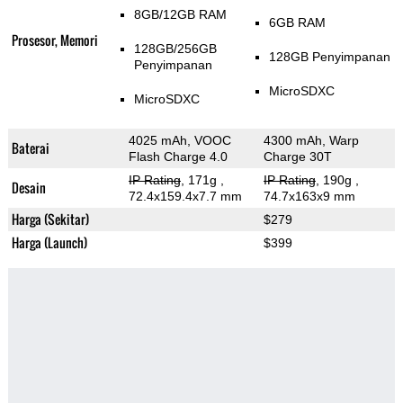
8GB/12GB RAM
6GB RAM
Prosesor, Memori
128GB/256GB
128GB Penyimpanan
Penyimpanan
MicroSDXC
MicroSDXC
4025 mAh, VOOC
4300 mAh, Warp
Baterai
Flash Charge 4.0
Charge 30T
IP Rating
, 171g
,
IP Rating
, 190g
,
Desain
72.4x159.4x7.7 mm
74.7x163x9 mm
Harga (Sekitar)
$279
Harga (Launch)
$399