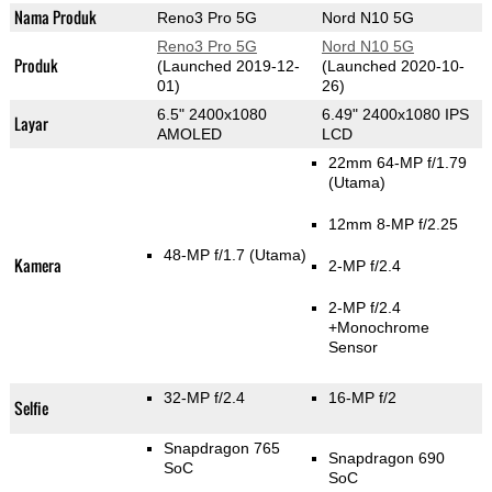
Nama Produk
Reno3 Pro 5G
Nord N10 5G
Reno3 Pro 5G
Nord N10 5G
Produk
(Launched 2019-12-
(Launched 2020-10-
01)
26)
6.5" 2400x1080
6.49" 2400x1080 IPS
Layar
AMOLED
LCD
22mm 64-MP f/1.79
(Utama)
12mm 8-MP f/2.25
48-MP f/1.7
(Utama)
Kamera
2-MP f/2.4
2-MP f/2.4
+Monochrome
Sensor
32-MP f/2.4
16-MP f/2
Selfie
Snapdragon 765
Snapdragon 690
SoC
SoC