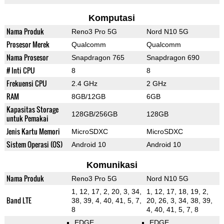
Komputasi
Nama Produk
Reno3 Pro 5G
Nord N10 5G
Prosesor Merek
Qualcomm
Qualcomm
Nama Prosesor
Snapdragon 765
Snapdragon 690
# Inti CPU
8
8
Frekuensi CPU
2.4 GHz
2 GHz
RAM
8GB/12GB
6GB
Kapasitas Storage
128GB/256GB
128GB
untuk Pemakai
Jenis Kartu Memori
MicroSDXC
MicroSDXC
Sistem Operasi (OS)
Android 10
Android 10
Komunikasi
Nama Produk
Reno3 Pro 5G
Nord N10 5G
1, 12, 17, 2, 20, 3, 34,
1, 12, 17, 18, 19, 2,
Band LTE
38, 39, 4, 40, 41, 5, 7,
20, 26, 3, 34, 38, 39,
8
4, 40, 41, 5, 7, 8
EDGE
EDGE