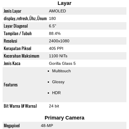
Layar
Jenis Layar
AMOLED
display_refresh_Ühz_Ünum
180
Layar Diagonal
6.5"
Tampilan / Tubuh
88.4%
Resolusi
2400x1080
Kerapatan Piksel
405 PPI
Kecerahan Maksimum
1100 NITs
Jenis Kaca
Gorilla Glass 5
Multitouch
Glossy
Features
HDR
Bit Warna (# Warna)
24 bit
Primary Camera
Megapixel
48-MP