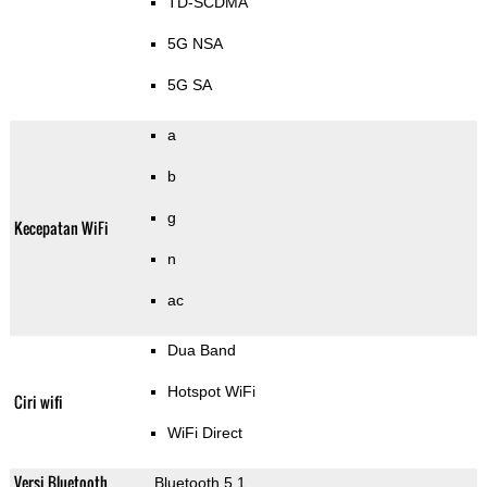
TD-SCDMA
5G NSA
5G SA
a
b
g
Kecepatan WiFi
n
ac
Dua Band
Hotspot WiFi
Ciri wifi
WiFi Direct
Versi Bluetooth
Bluetooth 5.1