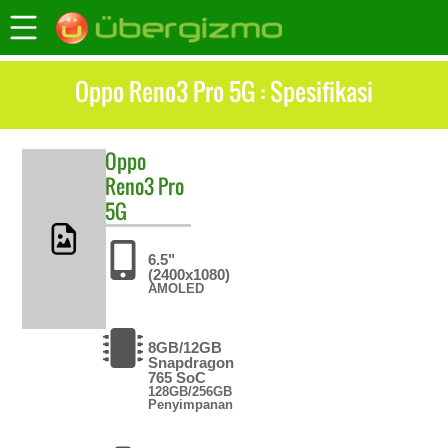
Oppo Reno3 Pro 5G : Spesifikasi
Oppo
Reno3 Pro
5G
6.5"
(2400x1080)
AMOLED
8GB/12GB
Snapdragon
765 SoC
128GB/256GB
Penyimpanan