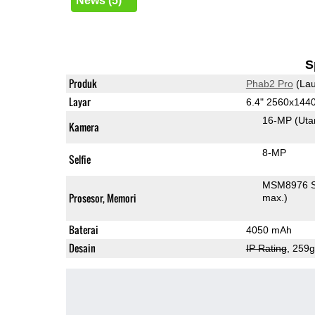
News (5)
S
Produk
Phab2 Pro
(Lau
Layar
6.4" 2560x144
16-MP
(Ut
Kamera
8-MP
Selfie
MSM8976 S
Prosesor, Memori
max.)
Baterai
4050 mAh
Desain
IP Rating
, 259