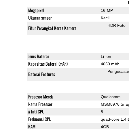
Megapixel
16-MP
Ukuran sensor
Kecil
HDR Foto
Fitur Perangkat Keras Kamera
Jenis Baterai
Li-Ion
Kapasitas Baterai (mAh)
4050 mAh
Pengecasa
Baterai Features
Prosesor Merek
Qualcomm
Nama Prosesor
MSM8976 Snap
# Inti CPU
8
Frekuensi CPU
quad-core 1.4 
RAM
4GB