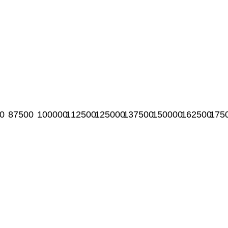
0
87500
100000
112500
125000
137500
150000
162500
175