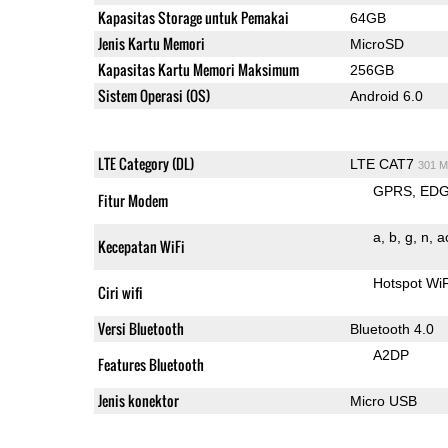
Kapasitas Storage untuk Pemakai
64GB
Jenis Kartu Memori
MicroSD
Kapasitas Kartu Memori Maksimum
256GB
Sistem Operasi (OS)
Android 6.0
LTE Category (DL)
LTE CAT7
301 M
GPRS
ED
Fitur Modem
a
b
g
n
a
Kecepatan WiFi
Hotspot Wi
Ciri wifi
Versi Bluetooth
Bluetooth 4.0
A2DP
Features Bluetooth
Jenis konektor
Micro USB