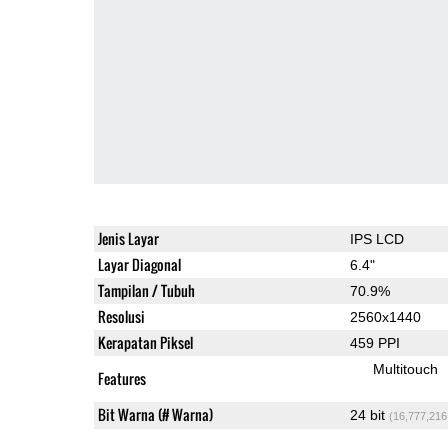
Jenis Layar
IPS LCD
Layar Diagonal
6.4"
Tampilan / Tubuh
70.9%
Resolusi
2560x1440
Kerapatan Piksel
459 PPI
Multitouch
Features
Bit Warna (# Warna)
24 bit
(16,777,216