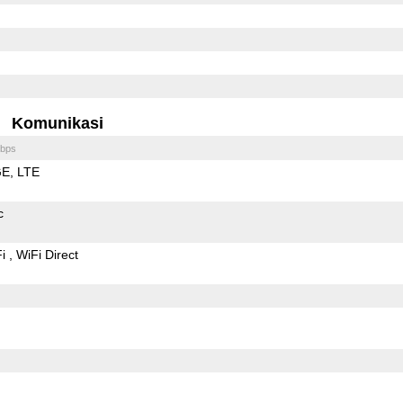
Komunikasi
bps
GE
LTE
c
Fi
WiFi Direct