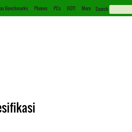
as Benchmarks
Phones
PCs
HOT!
More
Search
sifikasi