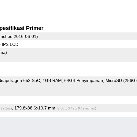
pesifikasi Primer
nched 2016-06-01)
0 IPS LCD
ama)
napdragon 652 SoC
4GB RAM
64GB Penyimpanan
MicroSD (256G
g
, 179.8x88.6x10.7 mm
(9.1oz)
(7.08 x 3.49 x 0.42 inches)