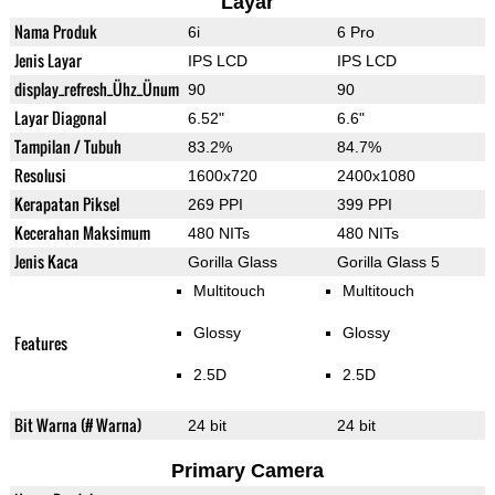
Layar
Nama Produk
6i
6 Pro
Jenis Layar
IPS LCD
IPS LCD
display_refresh_Ühz_Ünum
90
90
Layar Diagonal
6.52"
6.6"
Tampilan / Tubuh
83.2%
84.7%
Resolusi
1600x720
2400x1080
Kerapatan Piksel
269 PPI
399 PPI
Kecerahan Maksimum
480 NITs
480 NITs
Jenis Kaca
Gorilla Glass
Gorilla Glass 5
Multitouch
Multitouch
Glossy
Glossy
Features
2.5D
2.5D
Bit Warna (# Warna)
24 bit
24 bit
Primary Camera