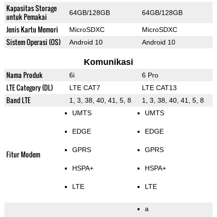
Kapasitas Storage
64GB/128GB
64GB/128GB
untuk Pemakai
Jenis Kartu Memori
MicroSDXC
MicroSDXC
Sistem Operasi (OS)
Android 10
Android 10
Komunikasi
Nama Produk
6i
6 Pro
LTE Category (DL)
LTE CAT7
LTE CAT13
Band LTE
1, 3, 38, 40, 41, 5, 8
1, 3, 38, 40, 41, 5, 8
UMTS
UMTS
EDGE
EDGE
GPRS
GPRS
Fitur Modem
HSPA+
HSPA+
LTE
LTE
a