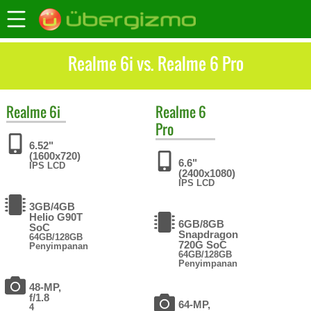
Realme 6i vs. Realme 6 Pro
Realme
6i
Realme
6
Pro
6.52"
(1600x720)
6.6"
IPS LCD
(2400x1080)
IPS LCD
3GB/4GB
Helio G90T
6GB/8GB
SoC
Snapdragon
64GB/128GB
720G SoC
Penyimpanan
64GB/128GB
Penyimpanan
48-MP,
f/1.8
64-MP,
4