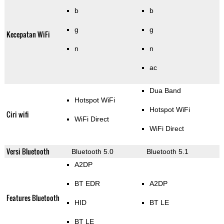
b
b
g
g
Kecepatan WiFi
n
n
ac
Dua Band
Hotspot WiFi
Hotspot WiFi
Ciri wifi
WiFi Direct
WiFi Direct
Versi Bluetooth
Bluetooth 5.0
Bluetooth 5.1
A2DP
BT EDR
A2DP
Features Bluetooth
HID
BT LE
BT LE