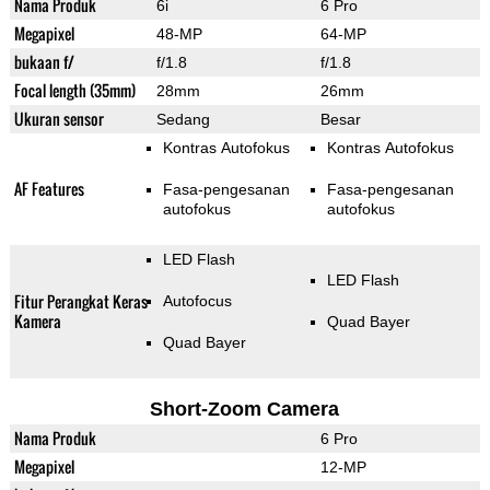
Nama Produk
6i
6 Pro
Megapixel
48-MP
64-MP
bukaan f/
f/1.8
f/1.8
Focal length (35mm)
28mm
26mm
Ukuran sensor
Sedang
Besar
Kontras Autofokus
Kontras Autofokus
AF Features
Fasa-pengesanan
Fasa-pengesanan
autofokus
autofokus
LED Flash
LED Flash
Fitur Perangkat Keras
Autofocus
Kamera
Quad Bayer
Quad Bayer
Short-Zoom Camera
Nama Produk
6 Pro
Megapixel
12-MP