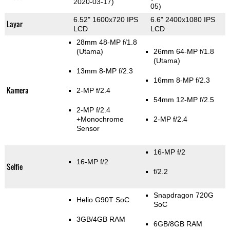
2020-03-17)
05)
6.52" 1600x720 IPS
6.6" 2400x1080 IPS
Layar
LCD
LCD
28mm 48-MP f/1.8
(Utama)
26mm 64-MP f/1.8
(Utama)
13mm 8-MP f/2.3
16mm 8-MP f/2.3
Kamera
2-MP f/2.4
54mm 12-MP f/2.5
2-MP f/2.4
+Monochrome
2-MP f/2.4
Sensor
16-MP f/2
16-MP f/2
Selfie
f/2.2
Snapdragon 720G
Helio G90T SoC
SoC
3GB/4GB RAM
6GB/8GB RAM