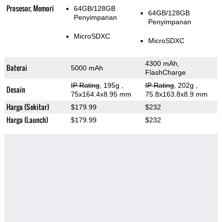
Prosesor, Memori
64GB/128GB
64GB/128GB
Penyimpanan
Penyimpanan
MicroSDXC
MicroSDXC
4300 mAh,
Baterai
5000 mAh
FlashCharge
IP Rating
, 195g
,
IP Rating
, 202g
,
Desain
75x164.4x8.95 mm
75.8x163.8x8.9 mm
Harga (Sekitar)
$179.99
$232
Harga (Launch)
$179.99
$232