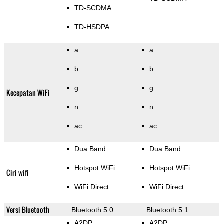
TD-SCDMA
TD-HSDPA
a
a
b
b
g
g
Kecepatan WiFi
n
n
ac
ac
Dua Band
Dua Band
Hotspot WiFi
Hotspot WiFi
Ciri wifi
WiFi Direct
WiFi Direct
Versi Bluetooth
Bluetooth 5.0
Bluetooth 5.1
A2DP
A2DP