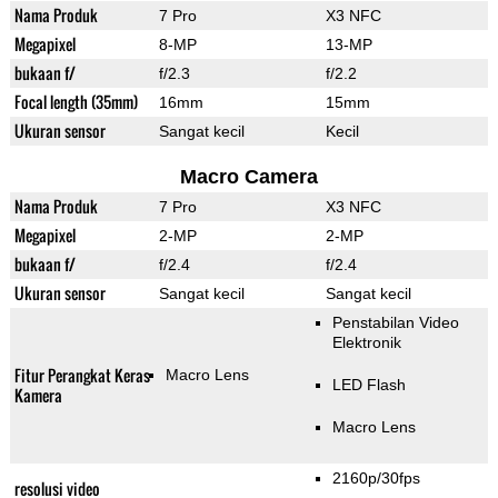
Nama Produk
7 Pro
X3 NFC
Megapixel
8-MP
13-MP
bukaan f/
f/2.3
f/2.2
Focal length (35mm)
16mm
15mm
Ukuran sensor
Sangat kecil
Kecil
Macro Camera
Nama Produk
7 Pro
X3 NFC
Megapixel
2-MP
2-MP
bukaan f/
f/2.4
f/2.4
Ukuran sensor
Sangat kecil
Sangat kecil
Penstabilan Video
Elektronik
Fitur Perangkat Keras
Macro Lens
LED Flash
Kamera
Macro Lens
2160p/30fps
resolusi video