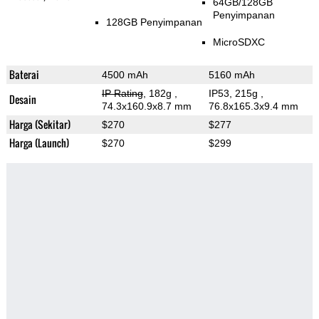
64GB/128GB
Penyimpanan
128GB Penyimpanan
MicroSDXC
Baterai
4500 mAh
5160 mAh
IP Rating
, 182g
,
IP53, 215g
,
Desain
74.3x160.9x8.7 mm
76.8x165.3x9.4 mm
Harga (Sekitar)
$270
$277
Harga (Launch)
$270
$299