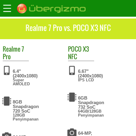
Realme 7 Pro vs. POCO X3 NFC
Realme
7
POCO
X3
Pro
NFC
6.4"
6.67"
(2400x1080)
(2400x1080)
Super
IPS LCD
AMOLED
6GB
8GB
Snapdragon
Snapdragon
732 SoC
720 SoC
64GB/128GB
128GB
Penyimpanan
Penyimpanan
64-MP,