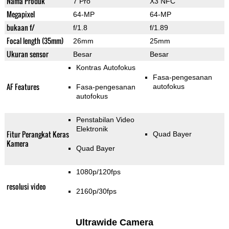
Nama Produk
7 Pro
X3 NFC
Megapixel
64-MP
64-MP
bukaan f/
f/1.8
f/1.89
Focal length (35mm)
26mm
25mm
Ukuran sensor
Besar
Besar
Kontras Autofokus
Fasa-pengesanan
AF Features
autofokus
Fasa-pengesanan
autofokus
Penstabilan Video
Elektronik
Fitur Perangkat Keras
Quad Bayer
Kamera
Quad Bayer
1080p/120fps
resolusi video
2160p/30fps
Ultrawide Camera