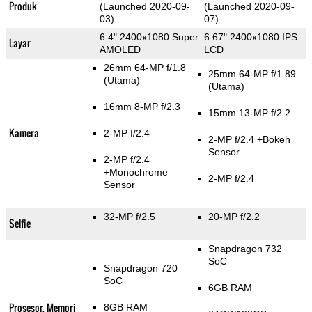
Produk
(Launched 2020-09-
(Launched 2020-09-
03)
07)
6.4" 2400x1080 Super
6.67" 2400x1080 IPS
Layar
AMOLED
LCD
26mm 64-MP f/1.8
25mm 64-MP f/1.89
(Utama)
(Utama)
16mm 8-MP f/2.3
15mm 13-MP f/2.2
Kamera
2-MP f/2.4
2-MP f/2.4
+Bokeh
Sensor
2-MP f/2.4
+Monochrome
2-MP f/2.4
Sensor
32-MP f/2.5
20-MP f/2.2
Selfie
Snapdragon 732
SoC
Snapdragon 720
SoC
6GB RAM
Prosesor, Memori
8GB RAM