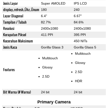
Jenis Layar
Super AMOLED
IPS LCD
display_refresh_Ühz_Ünum
180
240
Layar Diagonal
6.4"
6.67"
Tampilan / Tubuh
82.7%
84.6%
Resolusi
2400x1080
2400x1080
Kerapatan Piksel
411 PPI
395 PPI
Kecerahan Maksimum
450 NITs
Jenis Kaca
Gorilla Glass 3
Gorilla Glass 5
Multitouch
Multitouch
Glossy
Glossy
Features
2.5D
2.5D
HDR
Bit Warna (# Warna)
24 bit
24 bit
Primary Camera