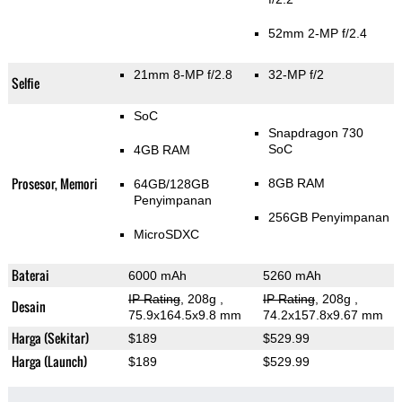
52mm 2-MP f/2.4
21mm 8-MP f/2.8
32-MP f/2
Selfie
SoC
Snapdragon 730
SoC
4GB RAM
Prosesor, Memori
8GB RAM
64GB/128GB
Penyimpanan
256GB Penyimpanan
MicroSDXC
Baterai
6000 mAh
5260 mAh
IP Rating
, 208g
,
IP Rating
, 208g
,
Desain
75.9x164.5x9.8 mm
74.2x157.8x9.67 mm
Harga (Sekitar)
$189
$529.99
Harga (Launch)
$189
$529.99