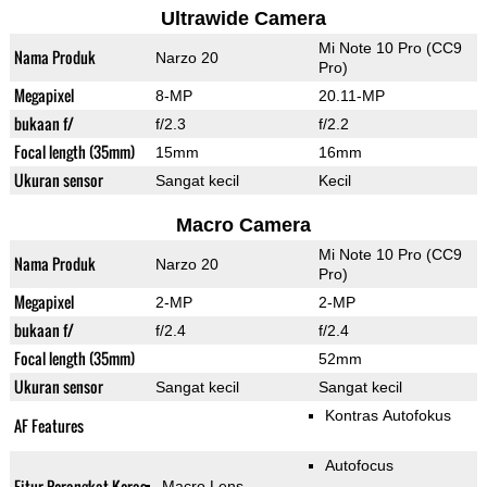
Ultrawide Camera
Mi Note 10 Pro (CC9
Nama Produk
Narzo 20
Pro)
Megapixel
8-MP
20.11-MP
bukaan f/
f/2.3
f/2.2
Focal length (35mm)
15mm
16mm
Ukuran sensor
Sangat kecil
Kecil
Macro Camera
Mi Note 10 Pro (CC9
Nama Produk
Narzo 20
Pro)
Megapixel
2-MP
2-MP
bukaan f/
f/2.4
f/2.4
Focal length (35mm)
52mm
Ukuran sensor
Sangat kecil
Sangat kecil
Kontras Autofokus
AF Features
Autofocus
Fitur Perangkat Keras
Macro Lens