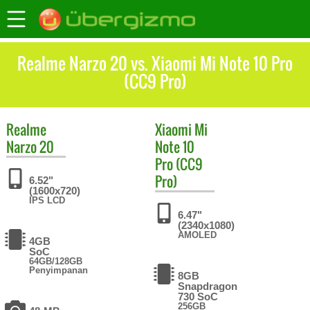
Realme Narzo 20 vs. Xiaomi Mi Note 10 Pro
(CC9 Pro)
Realme
Xiaomi
Mi
Narzo 20
Note 10
Pro (CC9
Pro)
6.52"
(1600x720)
IPS LCD
6.47"
(2340x1080)
AMOLED
4GB
SoC
64GB/128GB
Penyimpanan
8GB
Snapdragon
730 SoC
256GB