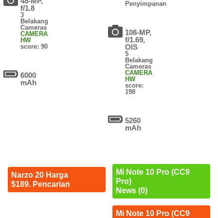
48-MP,
Penyimpanan
f/1.8
3
Belakang
Cameras
108-MP,
CAMERA
f/1.69,
HW
score: 90
OIS
5
Belakang
Cameras
CAMERA
6000
HW
mAh
score:
198
5260
mAh
Mi Note 10 Pro (CC9
Narzo 20 Harga
Pro)
$189. Pencarian
News (0)
Mi Note 10 Pro (CC9