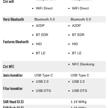
Ciri wifi
WiFi Direct
WiFi Direct
Versi Bluetooth
Bluetooth 5.0
Bluetooth 5.0
A2DP
A2DP
BT EDR
BT EDR
Features Bluetooth
HID
HID
BT LE
BT LE
NFC Disokong
Ciri NFC
Jenis konektor
USB Type C
USB Type C
USB 2.0
USB 2.0
Fitur konektor
USB OTG
USB OTG
SAR Head (U.S)
1.19 W/Kg
SAR Body (U.S)