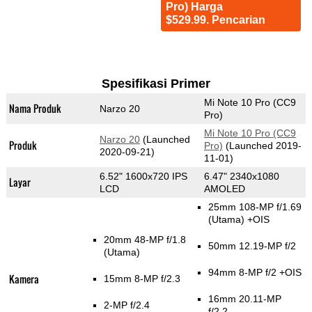
Pro) Harga
$529.99. Pencarian
Spesifikasi Primer
Mi Note 10 Pro (CC9
Nama Produk
Narzo 20
Pro)
Mi Note 10 Pro (CC9
Narzo 20
(Launched
Produk
Pro)
(Launched 2019-
2020-09-21)
11-01)
6.52" 1600x720 IPS
6.47" 2340x1080
Layar
LCD
AMOLED
25mm 108-MP f/1.69
(Utama)
+OIS
20mm 48-MP f/1.8
50mm 12.19-MP f/2
(Utama)
94mm 8-MP f/2 +OIS
Kamera
15mm 8-MP f/2.3
16mm 20.11-MP
2-MP f/2.4
f/2.2