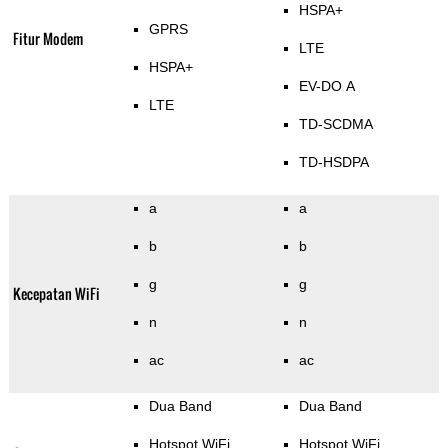
HSPA+
GPRS
Fitur Modem
LTE
HSPA+
EV-DO A
LTE
TD-SCDMA
TD-HSDPA
a
a
b
b
g
g
Kecepatan WiFi
n
n
ac
ac
Dua Band
Dua Band
Hotspot WiFi
Hotspot WiFi