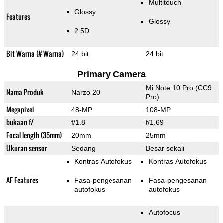
Multitouch
Glossy
Features
Glossy
2.5D
Bit Warna (# Warna)
24 bit
24 bit
Primary Camera
Mi Note 10 Pro (CC9
Nama Produk
Narzo 20
Pro)
Megapixel
48-MP
108-MP
bukaan f/
f/1.8
f/1.69
Focal length (35mm)
20mm
25mm
Ukuran sensor
Sedang
Besar sekali
Kontras Autofokus
Kontras Autofokus
AF Features
Fasa-pengesanan
Fasa-pengesanan
autofokus
autofokus
Autofocus