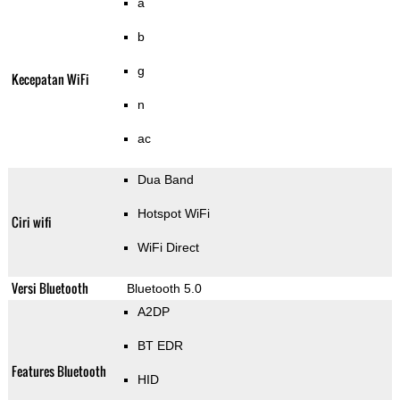
a
b
g
Kecepatan WiFi
n
ac
Dua Band
Hotspot WiFi
Ciri wifi
WiFi Direct
Versi Bluetooth
Bluetooth 5.0
A2DP
BT EDR
Features Bluetooth
HID