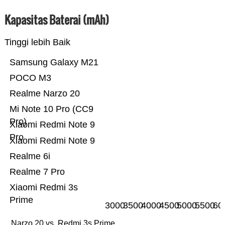
Kapasitas Baterai (mAh)
Tinggi lebih Baik
Samsung Galaxy M21
POCO M3
Realme Narzo 20
Mi Note 10 Pro (CC9
Pro)
Xiaomi Redmi Note 9
Pro
Xiaomi Redmi Note 9
Realme 6i
Realme 7 Pro
Xiaomi Redmi 3s
Prime
3000
3500
4000
4500
5000
5500
60
Narzo 20 vs. Redmi 3s Prime