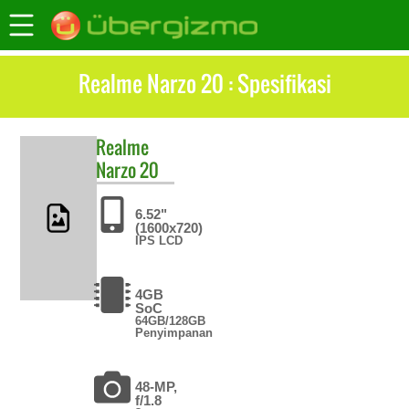
Realme Narzo 20 : Spesifikasi
Realme
Narzo 20
6.52"
(1600x720)
IPS LCD
4GB
SoC
64GB/128GB
Penyimpanan
48-MP,
f/1.8