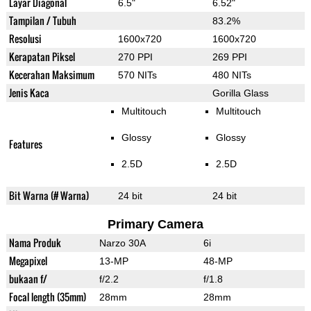
Layar Diagonal
6.5"
6.52"
Tampilan / Tubuh
83.2%
Resolusi
1600x720
1600x720
Kerapatan Piksel
270 PPI
269 PPI
Kecerahan Maksimum
570 NITs
480 NITs
Jenis Kaca
Gorilla Glass
Multitouch
Multitouch
Glossy
Glossy
Features
2.5D
2.5D
Bit Warna (# Warna)
24 bit
24 bit
Primary Camera
Nama Produk
Narzo 30A
6i
Megapixel
13-MP
48-MP
bukaan f/
f/2.2
f/1.8
Focal length (35mm)
28mm
28mm