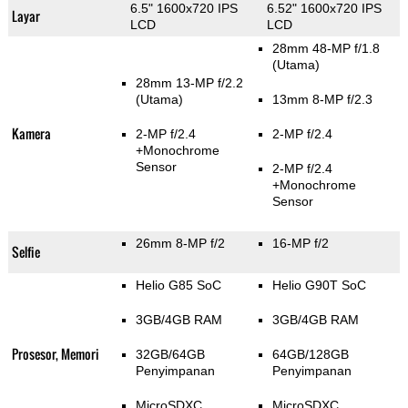
6.5" 1600x720 IPS
6.52" 1600x720 IPS
Layar
LCD
LCD
28mm 48-MP f/1.8
(Utama)
28mm 13-MP f/2.2
(Utama)
13mm 8-MP f/2.3
Kamera
2-MP f/2.4
2-MP f/2.4
+Monochrome
Sensor
2-MP f/2.4
+Monochrome
Sensor
26mm 8-MP f/2
16-MP f/2
Selfie
Helio G85 SoC
Helio G90T SoC
3GB/4GB RAM
3GB/4GB RAM
Prosesor, Memori
32GB/64GB
64GB/128GB
Penyimpanan
Penyimpanan
MicroSDXC
MicroSDXC