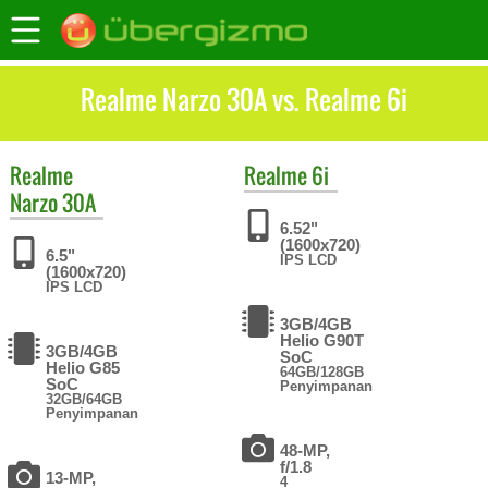
Realme Narzo 30A vs. Realme 6i
Realme
Realme
6i
Narzo 30A
6.52"
(1600x720)
6.5"
IPS LCD
(1600x720)
IPS LCD
3GB/4GB
Helio G90T
3GB/4GB
SoC
Helio G85
64GB/128GB
SoC
Penyimpanan
32GB/64GB
Penyimpanan
48-MP,
f/1.8
13-MP,
4