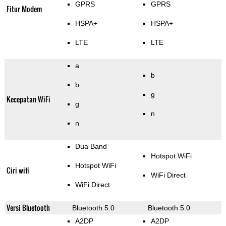
GPRS
GPRS
Fitur Modem
HSPA+
HSPA+
LTE
LTE
a
b
b
g
Kecepatan WiFi
g
n
n
Dua Band
Hotspot WiFi
Hotspot WiFi
Ciri wifi
WiFi Direct
WiFi Direct
Versi Bluetooth
Bluetooth 5.0
Bluetooth 5.0
A2DP
A2DP