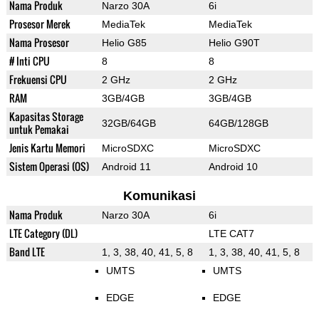
Nama Produk
Narzo 30A
6i
Prosesor Merek
MediaTek
MediaTek
Nama Prosesor
Helio G85
Helio G90T
# Inti CPU
8
8
Frekuensi CPU
2 GHz
2 GHz
RAM
3GB/4GB
3GB/4GB
Kapasitas Storage
32GB/64GB
64GB/128GB
untuk Pemakai
Jenis Kartu Memori
MicroSDXC
MicroSDXC
Sistem Operasi (OS)
Android 11
Android 10
Komunikasi
Nama Produk
Narzo 30A
6i
LTE Category (DL)
LTE CAT7
Band LTE
1, 3, 38, 40, 41, 5, 8
1, 3, 38, 40, 41, 5, 8
UMTS
UMTS
EDGE
EDGE