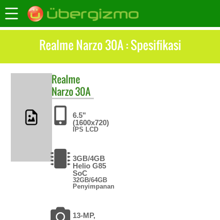
Realme Narzo 30A : Spesifikasi
Realme
Narzo 30A
6.5"
(1600x720)
IPS LCD
3GB/4GB
Helio G85
SoC
32GB/64GB
Penyimpanan
13-MP,