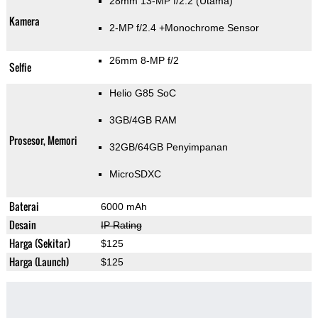
28mm 13-MP f/2.2
(Utama)
Kamera
2-MP f/2.4
+Monochrome Sensor
26mm 8-MP f/2
Selfie
Helio G85 SoC
3GB/4GB RAM
Prosesor, Memori
32GB/64GB Penyimpanan
MicroSDXC
Baterai
6000 mAh
Desain
IP Rating
Harga (Sekitar)
$125
Harga (Launch)
$125