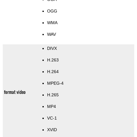
OGG
WMA
WAV
DIVX
H.263
H.264
MPEG-4
format video
H.265
MP4
VC-1
XVID