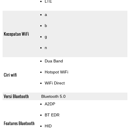
LTE
a
b
Kecepatan WiFi
g
n
Dua Band
Hotspot WiFi
Ciri wifi
WiFi Direct
Versi Bluetooth
Bluetooth 5.0
A2DP
BT EDR
Features Bluetooth
HID