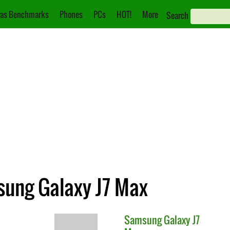
as Benchmarks
Phones
PCs
HOT!
More
Search
sung Galaxy J7 Max
Samsung
Galaxy J7