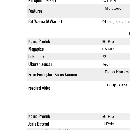
Kerapatan Piksel
401 PPI
Multitouch
Features
Bit Warna (# Warna)
24 bit
(16,777,216
Nama Produk
S6 Pro
Megapixel
13-MP
bukaan f/
f/2
Ukuran sensor
Kecil
Flash Kamer
Fitur Perangkat Keras Kamera
1080p/30fps
resolusi video
Nama Produk
S6 Pro
Jenis Baterai
Li-Poly