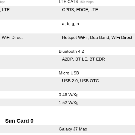
LTE CAT4
bps
150 Mbps
LTE
GPRS
EDGE
LTE
a
b
g
n
WiFi Direct
Hotspot WiFi
Dua Band
WiFi Direct
Bluetooth 4.2
A2DP
BT LE
BT EDR
Micro USB
USB 2.0
USB OTG
0.46 W/Kg
1.52 W/Kg
Sim Card 0
Galaxy J7 Max