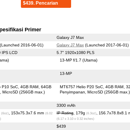
$439. Pencarian
pesifikasi Primer
Galaxy J7 Max
(Launched 2016-06-01)
Galaxy J7 Max
(Launched 2017-06-01)
0 IPS LCD
5.7" 1920x1080 PLS
tama)
13-MP f/1.7
(Utama)
13-MP
o P10 SoC
4GB RAM
64GB
MT6757 Helio P20 SoC
4GB RAM
3
n
MicroSD (256GB max.)
Penyimpanan
MicroSD (256GB max.
3300 mAh
g
, 153x75.3x7.6 mm
IP Rating
, 179g
, 156.7x78.8x8.1
(6oz)
(6.02
(6.3oz)
)
(6.17 x 3.10 x 0.32 inches)
$439