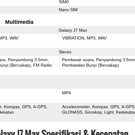
SIM0
Nano SIM
Multimedia
Galaxy J7 Max
MP3
WAV
VIBRATION
MP3
WAV
Stereo
ara
Penyambung 3.5mm
Pembesar suara
Penyambung 3.5m
unyi (Bercakap)
FM Radio
Pembatalan Bunyi (Bercakap)
MP4
r
Kompas
GPS
A-GPS
Accelerometer
Kompas
GPS
A-GPS
dekatan
GLONASS
Giroskop
Light
Kedekata
laxy J7 Max Spesifikasi & Kecepatan