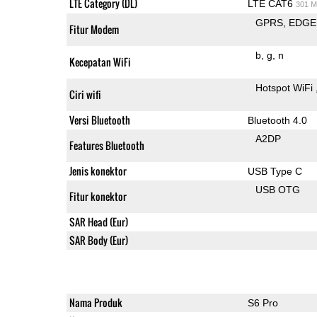
LTE Category (DL)
LTE CAT6
301 M
GPRS
EDGE
Fitur Modem
b
g
n
Kecepatan WiFi
Hotspot WiFi
Ciri wifi
Versi Bluetooth
Bluetooth 4.0
A2DP
Features Bluetooth
Jenis konektor
USB Type C
USB OTG
Fitur konektor
SAR Head (Eur)
SAR Body (Eur)
Nama Produk
S6 Pro