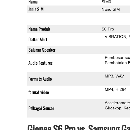
Nama
SIM0
Jenis SIM
Nano SIM
Nama Produk
S6 Pro
VIBRATION
Daftar Alert
Saluran Speaker
Pembesar su
Audio Features
Pembatalan B
MP3
WAV
Formats Audio
MP4
H.264
format video
Acceleromete
Pelbagai Sensor
Giroskop
Ke
Gionee S6 Pro vs. Samsung Ga