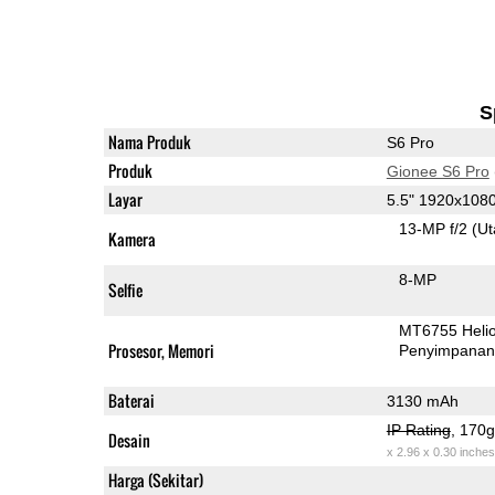
S
Nama Produk
S6 Pro
Produk
Gionee S6 Pro
Layar
5.5" 1920x108
13-MP f/2
(U
Kamera
8-MP
Selfie
MT6755 Heli
Prosesor, Memori
Penyimpana
Baterai
3130 mAh
IP Rating
, 170
Desain
x 2.96 x 0.30 inches
Harga (Sekitar)