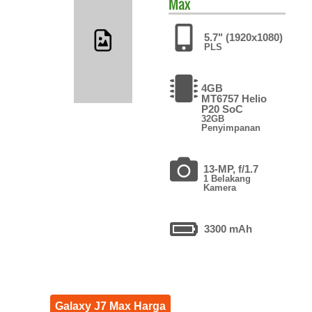
Max
5.7" (1920x1080)
PLS
4GB
MT6757 Helio
P20 SoC
32GB
Penyimpanan
13-MP, f/1.7
1 Belakang
Kamera
3300 mAh
Galaxy J7 Max Harga