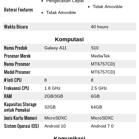
Pengecasan Cepat
Tidak Amovible
Baterai Features
Tidak Amovible
Waktu Bicara
40 hours
Komputasi
Nama Produk
Galaxy A11
S10
Prosesor Merek
MediaTek
Nama Prosesor
MT6757CD)
Model Prosesor
MT6757CD)
# Inti CPU
8
8
Frekuensi CPU
1.8 GHz
2.5 GHz
RAM
2GB/3GB
6GB
Kapasitas Storage
32GB
64GB
untuk Pemakai
Jenis Kartu Memori
MicroSDXC
MicroSDXC
Sistem Operasi (OS)
Android 10
Android 7.0
Komunikasi