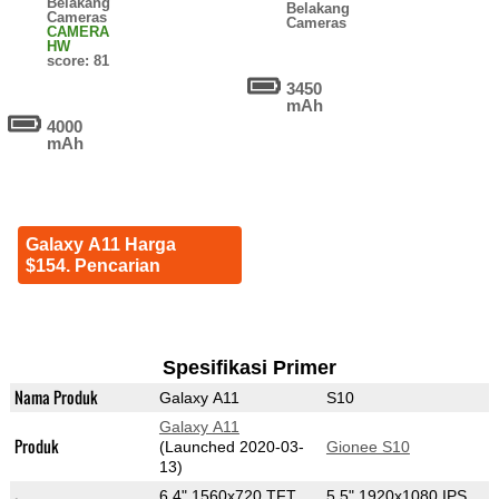
Belakang
Belakang
Cameras
Cameras
CAMERA
HW
score: 81
3450
mAh
4000
mAh
Galaxy A11 Harga
$154. Pencarian
Spesifikasi Primer
Nama Produk
Galaxy A11
S10
Galaxy A11
Produk
(Launched 2020-03-
Gionee S10
13)
6.4" 1560x720 TFT
5.5" 1920x1080 IPS