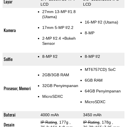
Layar
LCD
LCD
27mm 13-MP f/1.8
(Utama)
16-MP f/2
(Utama)
17mm 5-MP f/2.2
Kamera
8-MP
2-MP f/2.4
+Bokeh
Sensor
8-MP f/2
8-MP f/2
Selfie
MT6757CD) SoC
2GB/3GB RAM
6GB RAM
32GB Penyimpanan
Prosesor, Memori
64GB Penyimpanan
MicroSDXC
MicroSDXC
Baterai
4000 mAh
3450 mAh
IP Rating
, 177g
,
IP Rating
, 178g
,
Desain