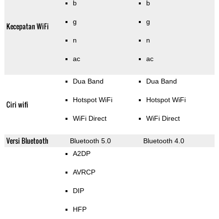
b
b
g
g
Kecepatan WiFi
n
n
ac
ac
Dua Band
Dua Band
Hotspot WiFi
Hotspot WiFi
Ciri wifi
WiFi Direct
WiFi Direct
Versi Bluetooth
Bluetooth 5.0
Bluetooth 4.0
A2DP
AVRCP
DIP
HFP