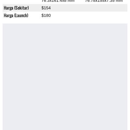
76.3x161.4x8 mm
76.78x155x7.35 mm
Harga (Sekitar)
$154
Harga (Launch)
$180