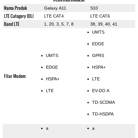
Nama Produk
Galaxy A11
S10
LTE Category (DL)
LTE CAT4
LTE CAT6
Band LTE
1, 20, 3, 5, 7, 8
38, 39, 40, 41
UMTS
EDGE
UMTS
GPRS
EDGE
HSPA+
Fitur Modem
HSPA+
LTE
LTE
EV-DO A
TD-SCDMA
TD-HSDPA
a
a