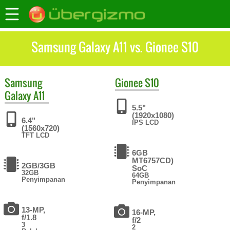
Samsung Galaxy A11 vs. Gionee S10
Samsung
Gionee
S10
Galaxy A11
5.5"
(1920x1080)
6.4"
IPS LCD
(1560x720)
TFT LCD
6GB
MT6757CD)
2GB/3GB
SoC
32GB
64GB
Penyimpanan
Penyimpanan
13-MP,
16-MP,
f/1.8
f/2
3
2