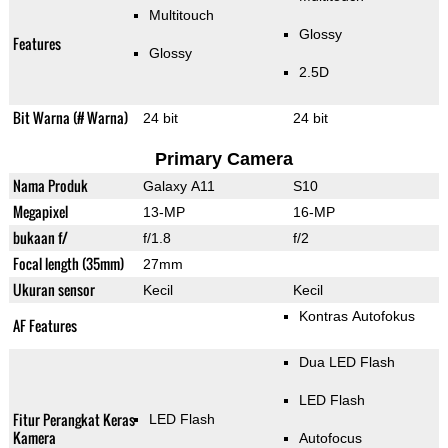
Multitouch
Glossy
Features
Glossy
2.5D
Bit Warna (# Warna)
24 bit
24 bit
Primary Camera
Nama Produk
Galaxy A11
S10
Megapixel
13-MP
16-MP
bukaan f/
f/1.8
f/2
Focal length (35mm)
27mm
Ukuran sensor
Kecil
Kecil
Kontras Autofokus
AF Features
Dua LED Flash
LED Flash
Fitur Perangkat Keras
LED Flash
Kamera
Autofocus