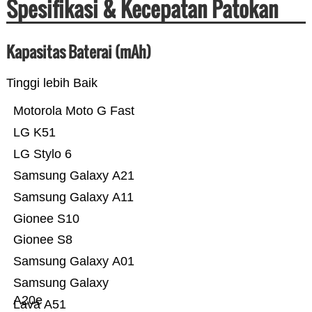
Spesifikasi & Kecepatan Patokan
Kapasitas Baterai (mAh)
Tinggi lebih Baik
Motorola Moto G Fast
LG K51
LG Stylo 6
Samsung Galaxy A21
Samsung Galaxy A11
Gionee S10
Gionee S8
Samsung Galaxy A01
Samsung Galaxy
A20e
Lava A51