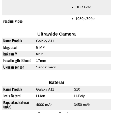
HDR Foto
1080p/30fps
resolusi video
Ultrawide Camera
Nama Produk
Galaxy A11
Megapixel
5-MP
bukaan f/
f/2.2
Focal length (35mm)
17mm
Ukuran sensor
Sangat kecil
Baterai
Nama Produk
Galaxy A11
S10
Jenis Baterai
Li-Ion
Li-Poly
Kapasitas Baterai
4000 mAh
3450 mAh
(mAh)