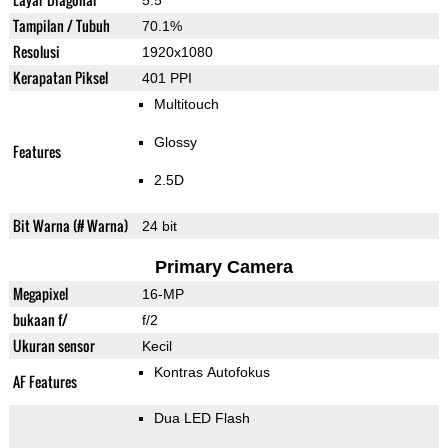
5.5"
Tampilan / Tubuh
70.1%
Resolusi
1920x1080
Kerapatan Piksel
401 PPI
Multitouch
Glossy
Features
2.5D
Bit Warna (# Warna)
24 bit
Primary Camera
Megapixel
16-MP
bukaan f/
f/2
Ukuran sensor
Kecil
Kontras Autofokus
AF Features
Dua LED Flash