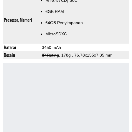
MT6757CD) SoC
6GB RAM
Prosesor, Memori
64GB Penyimpanan
MicroSDXC
Baterai
3450 mAh
Desain
IP Rating
, 178g
, 76.78x155x7.35 mm