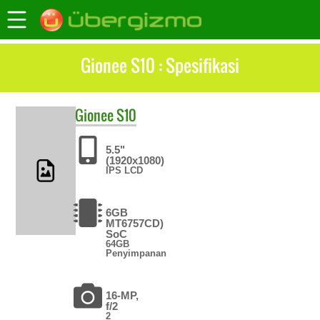
Gionee S10 : Spesifikasi
Gionee
S10
5.5"
(1920x1080)
IPS LCD
6GB
MT6757CD)
SoC
64GB
Penyimpanan
16-MP,
f/2
2