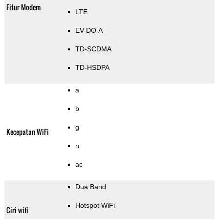
Fitur Modem
LTE
EV-DO A
TD-SCDMA
TD-HSDPA
a
b
g
Kecepatan WiFi
n
ac
Dua Band
Hotspot WiFi
Ciri wifi