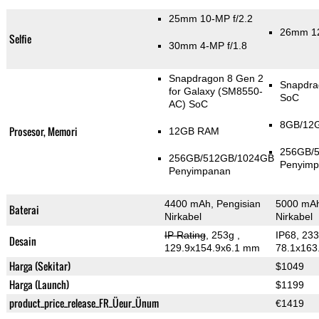
25mm 10-MP f/2.2
26mm 12
Selfie
30mm 4-MP f/1.8
Snapdragon 8 Gen 2
Snapdra
for Galaxy (SM8550-
SoC
AC) SoC
8GB/12
Prosesor, Memori
12GB RAM
256GB/
256GB/512GB/1024GB
Penyim
Penyimpanan
4400 mAh, Pengisian
5000 mAh
Baterai
Nirkabel
Nirkabel
IP Rating
, 253g
,
IP68, 23
Desain
129.9x154.9x6.1 mm
78.1x163
Harga (Sekitar)
$1049
Harga (Launch)
$1199
product_price_release_FR_Üeur_Ünum
€1419