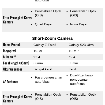
autofokus
Penstabilan Optik
Penstabilan Optik
(OIS)
(OIS)
Fitur Perangkat Keras
Kamera
Quad Bayer
Nona Bayer
Short-Zoom Camera
Nama Produk
Galaxy Z Fold5
Galaxy S23 Ultra
Megapixel
10-MP
10-MP
bukaan f/
f/2.4
f/2.4
Focal length (35mm)
66mm
69mm
Ukuran sensor
Sangat kecil
Kecil
Dua-Pixel fasa-
Fasa-pengesanan
pengesanan
AF Features
autofokus
autofokus
Penstabilan Optik
Penstabilan Optik
Fitur Perangkat Keras
(OIS)
(OIS)
Kamera