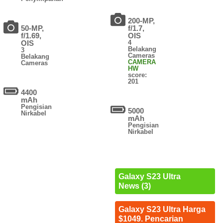
200-MP,
50-MP,
f/1.7,
f/1.69,
OIS
OIS
4
Belakang
3
Cameras
Belakang
CAMERA
Cameras
HW
score:
201
4400
mAh
Pengisian
5000
Nirkabel
mAh
Pengisian
Nirkabel
Galaxy S23 Ultra
News (3)
Galaxy S23 Ultra Harga
$1049. Pencarian