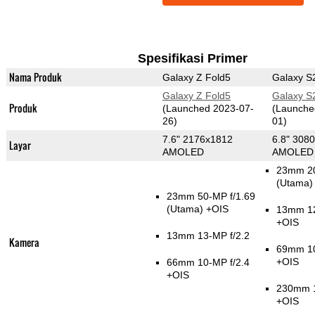
Spesifikasi Primer
Nama Produk
Galaxy Z Fold5
Galaxy S2
Galaxy Z Fold5
Galaxy S2
Produk
(Launched 2023-07-
(Launche
26)
01)
7.6" 2176x1812
6.8" 308
Layar
AMOLED
AMOLED
23mm 20
(Utama)
23mm 50-MP f/1.69
(Utama)
+OIS
13mm 12
+OIS
13mm 13-MP f/2.2
Kamera
69mm 10
+OIS
66mm 10-MP f/2.4
+OIS
230mm 1
+OIS