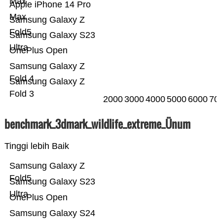
Max
Apple iPhone 14 Pro
Max
Samsung Galaxy Z
Fold5
Samsung Galaxy S23
Ultra
OnePlus Open
Samsung Galaxy Z
Fold 4
Samsung Galaxy Z
Fold 3
2000
3000
4000
5000
6000
70
benchmark_3dmark_wildlife_extreme_Ünum
Tinggi lebih Baik
Samsung Galaxy Z
Fold5
Samsung Galaxy S23
Ultra
OnePlus Open
Samsung Galaxy S24