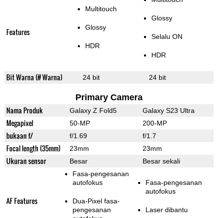
Multitouch
Glossy
Glossy
Features
Selalu ON
HDR
HDR
Bit Warna (# Warna)
24 bit
24 bit
Primary Camera
Nama Produk
Galaxy Z Fold5
Galaxy S23 Ultra
Megapixel
50-MP
200-MP
bukaan f/
f/1.69
f/1.7
Focal length (35mm)
23mm
23mm
Ukuran sensor
Besar
Besar sekali
Fasa-pengesanan
autofokus
Fasa-pengesanan
autofokus
AF Features
Dua-Pixel fasa-
pengesanan
Laser dibantu