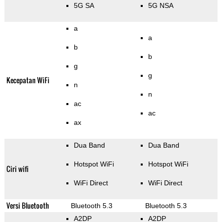
5G SA
5G NSA
a
a
b
b
g
g
Kecepatan WiFi
n
n
ac
ac
ax
Dua Band
Dua Band
Hotspot WiFi
Hotspot WiFi
Ciri wifi
WiFi Direct
WiFi Direct
Versi Bluetooth
Bluetooth 5.3
Bluetooth 5.3
A2DP
A2DP