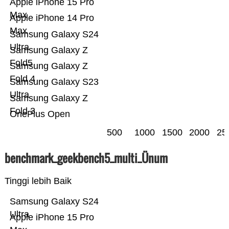
Apple iPhone 15 Pro
Max
Apple iPhone 14 Pro
Max
Samsung Galaxy S24
Ultra
Samsung Galaxy Z
Fold5
Samsung Galaxy Z
Fold 4
Samsung Galaxy S23
Ultra
Samsung Galaxy Z
Fold 3
OnePlus Open
500
1000
1500
2000
25
benchmark_geekbench5_multi_Ünum
Tinggi lebih Baik
Samsung Galaxy S24
Ultra
Apple iPhone 15 Pro