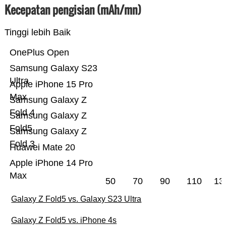
Kecepatan pengisian (mAh/mn)
Tinggi lebih Baik
OnePlus Open
Samsung Galaxy S23
Ultra
Apple iPhone 15 Pro
Max
Samsung Galaxy Z
Fold 4
Samsung Galaxy Z
Fold5
Samsung Galaxy Z
Fold 3
Huawei Mate 20
Apple iPhone 14 Pro
Max
50
70
90
110
13
Galaxy Z Fold5 vs. Galaxy S23 Ultra
Galaxy Z Fold5 vs. iPhone 4s