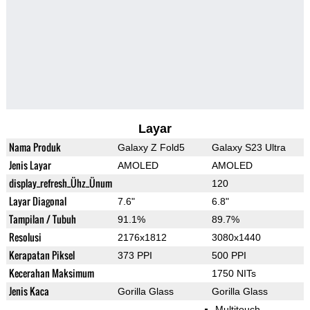
Layar
Nama Produk
Galaxy Z Fold5
Galaxy S23 Ultra
Jenis Layar
AMOLED
AMOLED
display_refresh_Ühz_Ünum
120
Layar Diagonal
7.6"
6.8"
Tampilan / Tubuh
91.1%
89.7%
Resolusi
2176x1812
3080x1440
Kerapatan Piksel
373 PPI
500 PPI
Kecerahan Maksimum
1750 NITs
Jenis Kaca
Gorilla Glass
Gorilla Glass
Multitouch