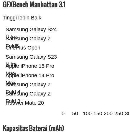
GFXBench Manhattan 3.1
Tinggi lebih Baik
Samsung Galaxy S24
Ultra
Samsung Galaxy Z
Fold5
OnePlus Open
Samsung Galaxy S23
Ultra
Apple iPhone 15 Pro
Max
Apple iPhone 14 Pro
Max
Samsung Galaxy Z
Fold 4
Samsung Galaxy Z
Fold 3
Huawei Mate 20
0
50
100
150
200
250
30
Kapasitas Baterai (mAh)