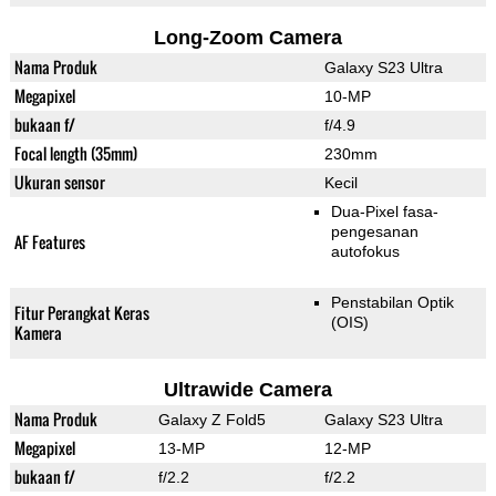
Long-Zoom Camera
Nama Produk
Galaxy S23 Ultra
Megapixel
10-MP
bukaan f/
f/4.9
Focal length (35mm)
230mm
Ukuran sensor
Kecil
Dua-Pixel fasa-
pengesanan
AF Features
autofokus
Penstabilan Optik
Fitur Perangkat Keras
(OIS)
Kamera
Ultrawide Camera
Nama Produk
Galaxy Z Fold5
Galaxy S23 Ultra
Megapixel
13-MP
12-MP
bukaan f/
f/2.2
f/2.2