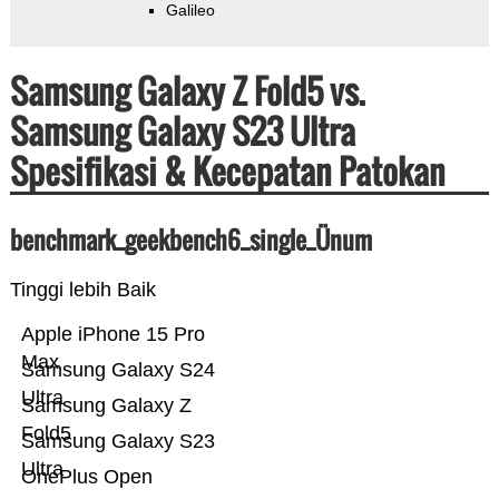
Galileo
Samsung Galaxy Z Fold5 vs.
Samsung Galaxy S23 Ultra
Spesifikasi & Kecepatan Patokan
benchmark_geekbench6_single_Ünum
Tinggi lebih Baik
Apple iPhone 15 Pro
Max
Samsung Galaxy S24
Ultra
Samsung Galaxy Z
Fold5
Samsung Galaxy S23
Ultra
OnePlus Open