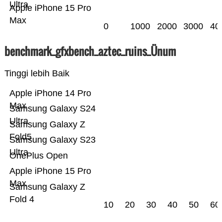
Ultra
Apple iPhone 15 Pro
Max
0
1000
2000
3000
40
benchmark_gfxbench_aztec_ruins_Ünum
Tinggi lebih Baik
Apple iPhone 14 Pro
Max
Samsung Galaxy S24
Ultra
Samsung Galaxy Z
Fold5
Samsung Galaxy S23
Ultra
OnePlus Open
Apple iPhone 15 Pro
Max
Samsung Galaxy Z
Fold 4
10
20
30
40
50
60