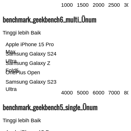
1000
1500
2000
2500
30
benchmark_geekbench6_multi_Ünum
Tinggi lebih Baik
Apple iPhone 15 Pro
Max
Samsung Galaxy S24
Ultra
Samsung Galaxy Z
Fold5
OnePlus Open
Samsung Galaxy S23
Ultra
4000
5000
6000
7000
80
benchmark_geekbench5_single_Ünum
Tinggi lebih Baik