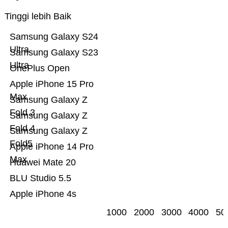
Tinggi lebih Baik
Samsung Galaxy S24
Ultra
Samsung Galaxy S23
Ultra
OnePlus Open
Apple iPhone 15 Pro
Max
Samsung Galaxy Z
Fold 3
Samsung Galaxy Z
Fold 4
Samsung Galaxy Z
Fold5
Apple iPhone 14 Pro
Max
Huawei Mate 20
BLU Studio 5.5
Apple iPhone 4s
1000
2000
3000
4000
50