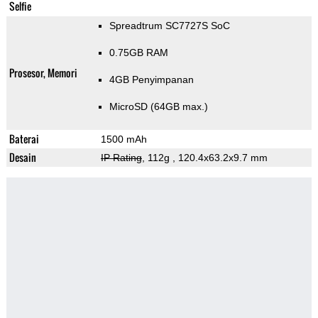
Selfie
Spreadtrum SC7727S SoC
0.75GB RAM
Prosesor, Memori
4GB Penyimpanan
MicroSD (64GB max.)
Baterai
1500 mAh
Desain
IP Rating
, 112g
, 120.4x63.2x9.7 mm