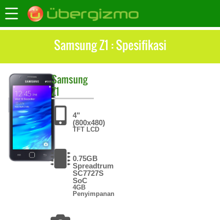
Samsung Z1 : Spesifikasi
Samsung
Z1
4"
(800x480)
TFT LCD
0.75GB
Spreadtrum
SC7727S
SoC
4GB
Penyimpanan