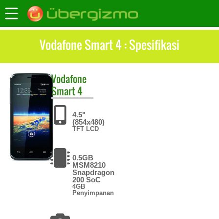
Vodafone Smart 4 : Spesifikasi
Vodafone
Smart 4
4.5"
(854x480)
TFT LCD
0.5GB
MSM8210
Snapdragon
200 SoC
4GB
Penyimpanan