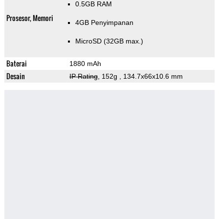
0.5GB RAM
Prosesor, Memori
4GB Penyimpanan
MicroSD (32GB max.)
Baterai
1880 mAh
Desain
IP Rating
, 152g
, 134.7x66x10.6 mm