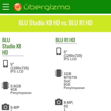
BLU Studio X8 HD vs. BLU R1 HD
BLU
BLU
R1 HD
Studio X8
HD
5"
(1280x720)
IPS LCD
5"
(1280x720)
IPS LCD
1GB
MT6735
SoC
8GB
0.5GB
Penyimpanan
4GB
Penyimpanan
8-MP,
f/2
5-MP
1
1