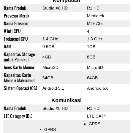
Komputasi
Nama Produk
Studio X8 HD
R1 HD
Prosesor Merek
Mediatek
Nama Prosesor
MT6735
# Inti CPU
4
Frekuensi CPU
1.4 GHz
1.3 GHz
RAM
0.5GB
1GB
Kapasitas Storage
4GB
8GB
untuk Pemakai
Jenis Kartu Memori
MicroSD
MicroSD
Kapasitas Kartu
64GB
64GB
Memori Maksimum
Sistem Operasi (OS)
Android 5.1
Android 6.0
Komunikasi
Nama Produk
Studio X8 HD
R1 HD
LTE Category (DL)
LTE CAT4
GPRS
GPRS