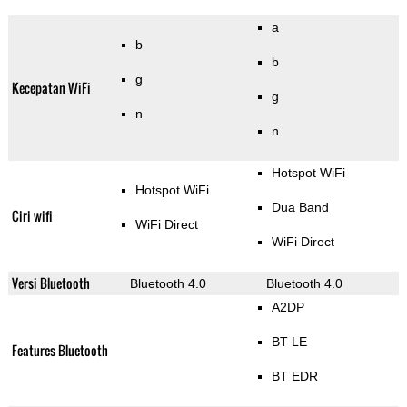
a
b
b
g
Kecepatan WiFi
g
n
n
Hotspot WiFi
Hotspot WiFi
Dua Band
Ciri wifi
WiFi Direct
WiFi Direct
Versi Bluetooth
Bluetooth 4.0
Bluetooth 4.0
A2DP
BT LE
Features Bluetooth
BT EDR