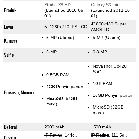
Studio X8 HD
Galaxy S3 mini
Produk
(Launched 2016-05-
(Launched 2012-10-
01)
01)
4" 800x480 Super
Layar
5" 1280x720 IPS LCD
AMOLED
5-MP
(Utama)
5-MP
(Utama)
Kamera
5-MP
0.3-MP
Selfie
NovaThor U8420
SoC
0.5GB RAM
1GB RAM
4GB Penyimpanan
Prosesor, Memori
16GB Penyimpanan
MicroSD (64GB
max.)
MicroSD (32GB
max.)
Baterai
2000 mAh
1500 mAh
IP Rating
, 144g
,
IP Rating
, 111.5g
,
Desain