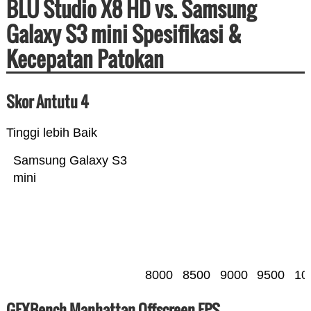
BLU Studio X8 HD vs. Samsung
Galaxy S3 mini Spesifikasi &
Kecepatan Patokan
Skor Antutu 4
Tinggi lebih Baik
Samsung Galaxy S3
mini
8000
8500
9000
9500
10
GFXBench Manhattan Offscreen FPS