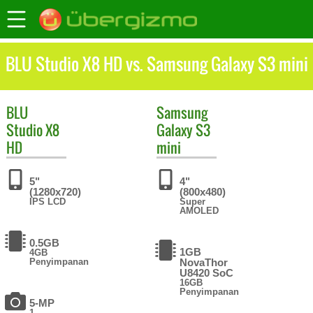
BLU Studio X8 HD vs. Samsung Galaxy S3 mini
BLU
Samsung
Studio X8
Galaxy S3
HD
mini
5"
4"
(1280x720)
(800x480)
IPS LCD
Super
AMOLED
0.5GB
1GB
4GB
Penyimpanan
NovaThor
U8420 SoC
16GB
Penyimpanan
5-MP
1