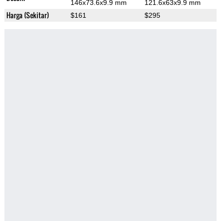
146x73.6x9.9 mm
121.6x63x9.9 mm
Harga (Sekitar)
$161
$295